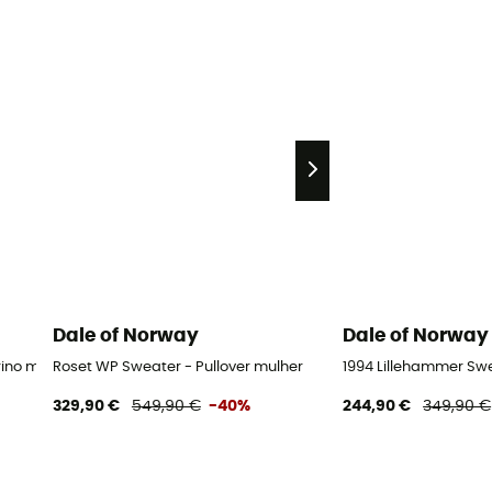
Dale of Norway
Dale of Norway
ino mulher
Roset WP Sweater - Pullover mulher
1994 Lillehammer Swe
329,90 €
549,90 €
-40%
244,90 €
349,90 €