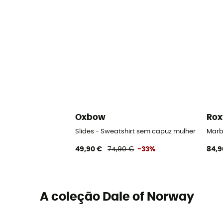
Oxbow
Rox
Slides - Sweatshirt sem capuz mulher
Marbl
49,90 €
74,90 €
-33%
84,9
A coleção Dale of Norway