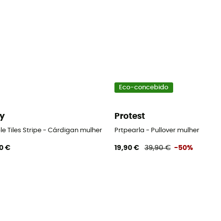
Eco-concebido
y
Protest
e Tiles Stripe - Cárdigan mulher
Prtpearla - Pullover mulher
0 €
19,90 €
39,90 €
-50%