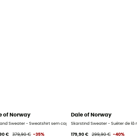
e of Norway
Dale of Norway
land Sweater - Sweatshirt sem capuz mulher
Skarstind Sweater - Suéter de lã
90 €
379,90 €
-35%
179,90 €
299,90 €
-40%