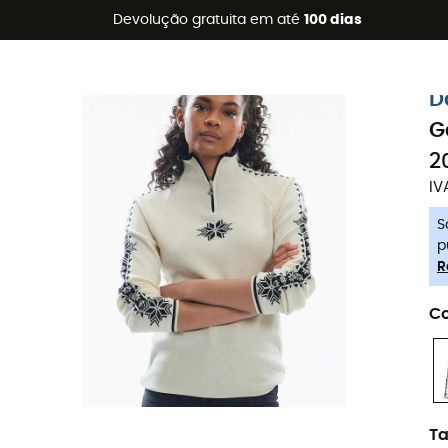
s de verão 🔥 -5% EXTRA a partir de 2 produtos* com o códig
Devolução gratuita em até
100 dias
-5% Extra - Code Summer5
D
G
2
IV
S
p
R
Co
T