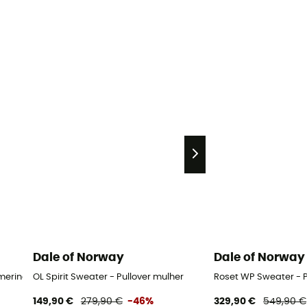
Dale of Norway
Dale of Norway
 merino mulher
OL Spirit Sweater - Pullover mulher
Roset WP Sweater - P
149,90 €
279,90 €
-46%
329,90 €
549,90 €