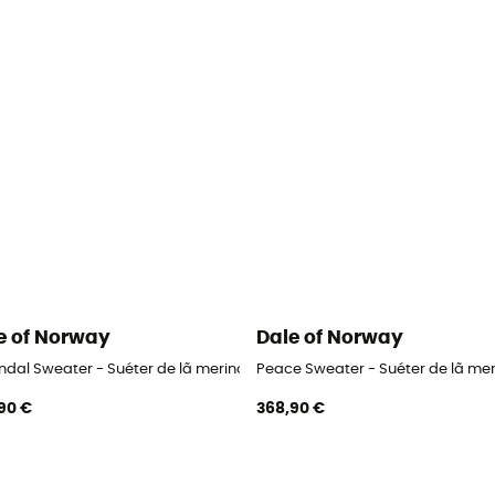
e of Norway
Dale of Norway
er
ndal Sweater - Suéter de lã merino mulher
Peace Sweater - Suéter de lã mer
90 €
368,90 €