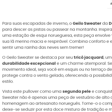
Para suas escapadas de inverno, o
Geilo Sweater
da
D
para descer as pistas ou passear na montanha. Inspir
uma estação de esqui norueguesa, esta peça envolve 
sua lã merino macia e respirável. Combina conforto e 
sentir uma rainha das neves sem tremer!
O Geilo Sweater se destaca por seu
tricô jacquard
, um
durabilidade excepcional
e um charme atemporal. Se
movimento ideal, seja você em esquis ou no terraço de
protege contra o vento gelado, oferecendo a possibili
estilo.
Vista este pullover como uma
segunda pele
e conquis
Sweater não é apenas uma peça de vestuário de al
homenagem ao artesanato norueguês. Torne-o o comp
deixe-se seduzir por esta doce mistura de tradição e