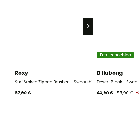
Eco-concebido
Roxy
Billabong
Surf Stoked Zipped Brushed - Sweatshirt mulher
Desert Break - Swea
57,90 €
43,90 €
55,90 €
-