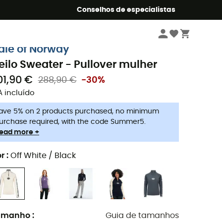
o Summer5
Conselhos de especialistas
Mulher
Roupa
Sweatshirts & Pullovers mulher
ale of Norway
eilo Sweater - Pullover mulher
01,90 €
288,90 €
-30%
A incluído
ave 5% on 2 products purchased, no minimum
urchase required, with the code Summer5.
ead more +
r
:
Off White / Black
amanho
:
Guia de tamanhos