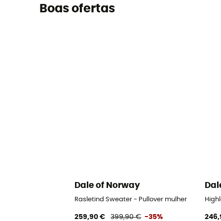
Boas ofertas
Dale of Norway
Dal
Rasletind Sweater - Pullover mulher
High
259,90 €
399,90 €
-35%
246,