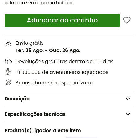
acima do seu tamanho habitual
Tecido 3D AirMesh proporciona respirabilidade e
adaptabilidade para todas as formas de pés
volumosos
Adicionar ao carrinho
Reforços Dynamic ProTechTion™️ HF
Dupla injeção Memlex Eva reduz os impactos em
Envio grátis
caminhos acidentados
Ter. 25 Ago.
-
Qua. 26 Ago.
Entressola: Laspeva 3 mm/ Crushion Platform™️/
Devoluções gratuitas dentro de 100 dias
Inserções Tpu Stb
Sola exterior Friction® Xt 2.0/ Trail Rocker™️ favorece
+1.000.000 de aventureiros equipados
a tração
Aconselhamento especializado
Drop: 6 mm
Peso: 2 x 310 g
Descrição
Especificações técnicas
Recomendado para
Produto(s) ligados a este item
Trail