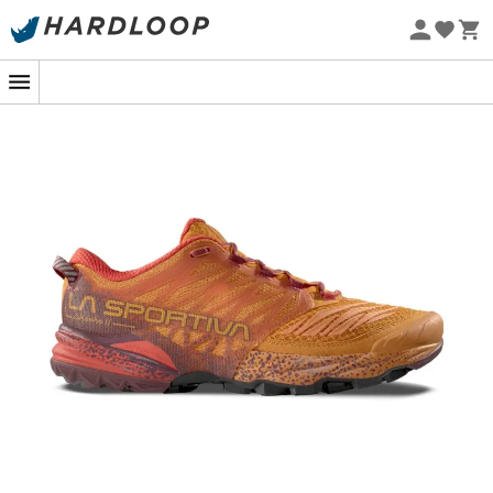
Promoções de verão 🔥 -5% EXTRA a partir de 2 produtos*
com o código Summer5
Eco-concebido