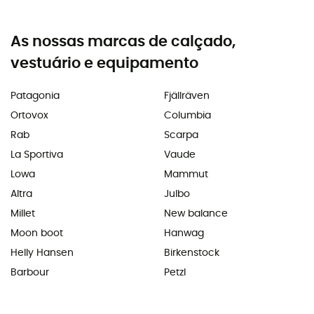
As nossas marcas de calçado,
vestuário e equipamento
Patagonia
Fjällräven
Ortovox
Columbia
Rab
Scarpa
La Sportiva
Vaude
Lowa
Mammut
Altra
Julbo
Millet
New balance
Moon boot
Hanwag
Helly Hansen
Birkenstock
Barbour
Petzl