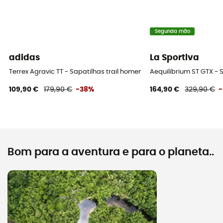
Segunda mão
adidas
La Sportiva
Terrex Agravic TT - Sapatilhas trail homem
Aequilibrium ST GTX -
109,90 €
179,90 €
-38%
164,90 €
329,90 €
Bom para a aventura e para o planeta..