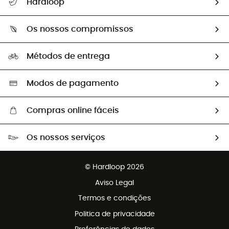
Hardloop
Devoluções e reembolsos
Sobre Hardloop
Guia de tamanhos
Os nossos compromissos
HardGuides
Perguntas frequentes
A nossa pegada
Os nossos embaixadores
Métodos de entrega
Trocas & Devoluções
Segunda mão
Seleção eco-responsável
Modos de pagamento
Compras online fáceis
Portes grátis a partir de 100 €
Os nossos serviços
Devoluções gratuitas em 100 dias
Vendas para grupos e clubes
Apoio ao cliente gratuito
© Hardloop 2026
Programa de afiliados
Aviso Legal
Termos e condições
Politica de privacidade