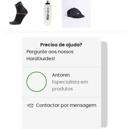
Género
Homem
Peso
2 x 310 g
Precisa de ajuda?
Pergunte aos nossos
Nome do produto
HardGuides!
Akasha II
Parte superior / Cano
Antonin
Malha
Especialista em
produtos
Características
Renforts actifs Dynamic ProTechTion™ à l'avant
Contactar por mensagem
Tecnologias utilizadas
Dynamic ProTechTion™ / FriXion® Red / Ortholite®