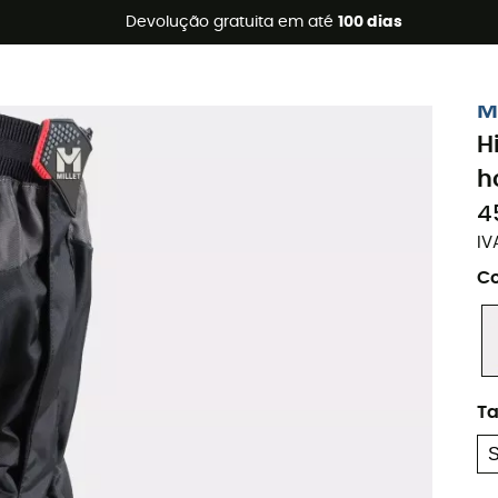
s de verão 🔥 -5% EXTRA a partir de 2 produtos* com o códig
Devolução gratuita em até
100 dias
M
H
h
4
IV
Co
T