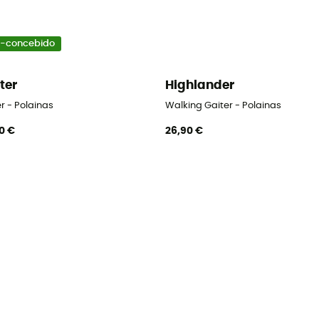
-concebido
ter
Highlander
r - Polainas
Walking Gaiter - Polainas
0 €
26,90 €