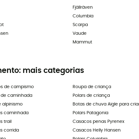
Fjällräven
Columbia
ot
Scarpa
nsen
Vaude
Mammut
mento: mais categorias
os de campismo
Roupa de criança
s de caminhada
Polars de criança
e alpinismo
Botas de chuva Aigle para cri
as caminhada
Polars Patagonia
 trail
Casacos penas Pyrenex
s corrida
Casacos Helly Hansen