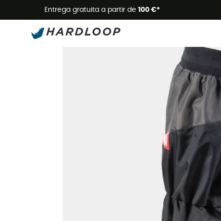
Promoçõe
Entrega gratuita a partir de
100 €*