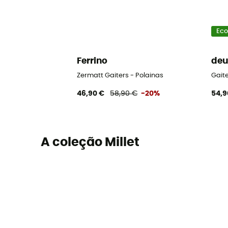
Eco
Ferrino
deu
Zermatt Gaiters - Polainas
Gaite
46,90 €
58,90 €
-20%
54,9
A coleção Millet