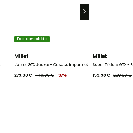
Eco-concebido
Millet
Millet
s
Kamet GTX Jacket - Casaco impermeável homem
Super Trident GTX - 
279,90 €
449,90 €
-37%
159,90 €
239,90 €