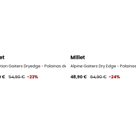
et
Millet
ation Gaiters Dryedge - Polainas de caminhada
Alpine Gaiters Dry Edge - Polaina
0 €
54,90 €
-23%
48,90 €
64,90 €
-24%