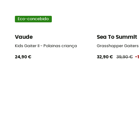
Eco-concebido
Vaude
Sea To Summit
Kids Gaiter II - Polainas criança
Grasshopper Gaiters 
24,90 €
32,90 €
39,90 €
-