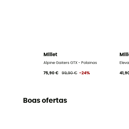
Millet
Mill
Alpine Gaiters GTX - Polainas
Elev
75,90 €
99,90 €
-24%
41,9
Boas ofertas