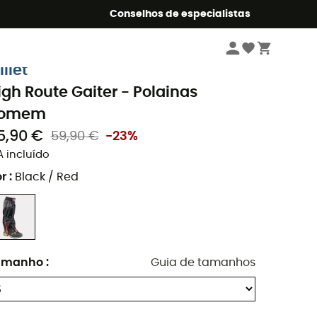
o Summer5
Conselhos de especialistas
Caminhada
Roupa de chuva
Polainas
illet
igh Route Gaiter - Polainas
omem
5,90 €
59,90 €
-23%
A incluído
r
:
Black / Red
amanho
:
Guia de tamanhos