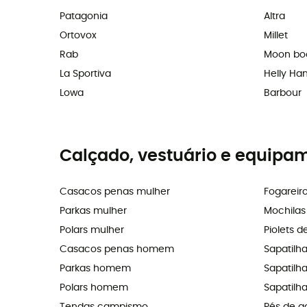
Patagonia
Altra
Ortovox
Millet
Rab
Moon bo
La Sportiva
Helly Ha
Lowa
Barbour
Calçado, vestuário e equipa
Casacos penas mulher
Fogareir
Parkas mulher
Mochila
Polars mulher
Piolets d
Casacos penas homem
Sapatilh
Parkas homem
Sapatilhas
Polars homem
Sapatilha