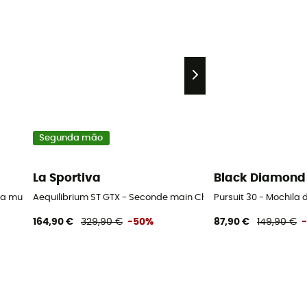
Segunda mão
La Sportiva
Black Diamond
da mulher
Aequilibrium ST GTX - Seconde main Chaussures alpinisme ho
Pursuit 30 - Mochil
164,90 €
329,90 €
-50%
87,90 €
149,90 €