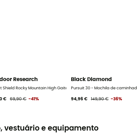
door Research
Black Diamond
t Shield Rocky Mountain High Gaiters - Polainas
Pursuit 30 - Mochila de caminha
0 €
69,90 €
-41%
94,96 €
149,90 €
-36%
, vestuário e equipamento