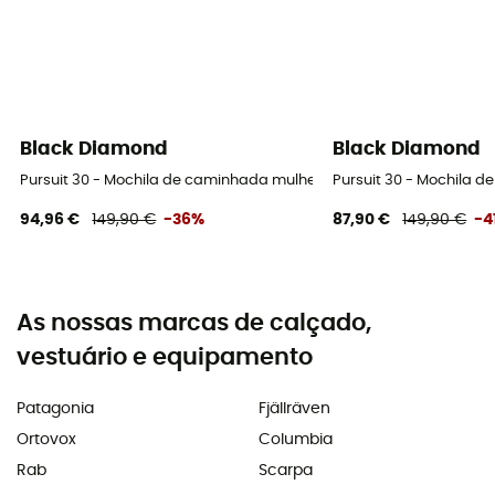
Black Diamond
Black Diamond
Pursuit 30 - Mochila de caminhada mulher
Pursuit 30 - Mochila 
94,96 €
149,90 €
-36%
87,90 €
149,90 €
-4
As nossas marcas de calçado,
vestuário e equipamento
Patagonia
Fjällräven
Ortovox
Columbia
Rab
Scarpa