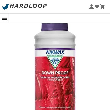
Promoções de verão 🔥 -5% EXTRA a partir de 2 produtos*
com o código Summer5
-5% Extra - Code Summer5
Deseja criar uma
proteção contra a chuva
,
reduzir o
peso e
manter o isolamento e a respirabilidade
das
suas roupas de plumas
em condições de frio e
umidade
?
Nada mais fácil, com o
nan da Nikwax
especialmente
desenvolvido para
roupas e equipamentos de plumas:
jaquetas, coletes, sacos de dormir
. O Nikwax
Down
Proof
é fácil e rápido de aplicar na máquina de lavar ou
à mão. Ele permite
criar um Tratamento Repelente
Duradouro (DWR)
que se desenvolve durante a
secagem.
Você terá assim uma
proteção contra a chuva e a
condensação
e as
propriedades naturais de