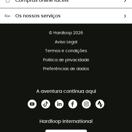
Compras online fáceis
Portes grátis a partir de 100 €
Os nossos serviços
Devoluções gratuitas em 100 dias
Vendas para grupos e clubes
Apoio ao cliente gratuito
© Hardloop 2026
Programa de afiliados
Aviso Legal
Termos e condições
Politica de privacidade
Preferências de dados
A aventura continua aqui
Hardloop International