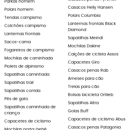
Parkas homem
Casacos Helly Hansen
Polars homem
Polars Columbia
Tendas campismo
Lanternas frontais Black
Colchões campismo
Diamond
Lanternas frontais
Sapatilhas Meindl
Sacos-cama
Mochilas Dakine
Fogareiros de campismo
Calções de ciclista Assos
Mochilas de caminhada
Capacetes Giro
Piolets de alpinismo
Casacos penas Rab
Sapatilhas caminhada
Arneses para cão
Sapatilhas trail
Trelas para cão
Sapatilhas corrida
Bolsas bicicleta Ortlieb
Pés de gato
Sapatilhas Altra
Sapatilhas caminhada de
Golas Buff
criança
Capacetes de ciclismo Abus
Capacetes de ciclismo
Casacos penas Patagonia
Mochilas porta-bebé