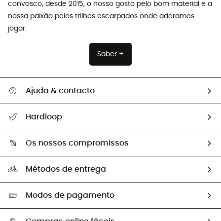
convosco, desde 2015, o nosso gosto pelo bom material e a
nossa paixão pelos trilhos escarpados onde adoramos
jogar.
Saber +
Ajuda & contacto
Seguir a minha encomenda
Hardloop
Devoluções e reembolsos
Sobre Hardloop
Guia de tamanhos
Os nossos compromissos
HardGuides
Perguntas frequentes
A nossa pegada
Os nossos embaixadores
Métodos de entrega
Trocas & Devoluções
Segunda mão
Seleção eco-responsável
Modos de pagamento