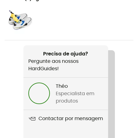
O dia a dia
Nome do produto
Down Proof
Volume
300 mL
Precisa de ajuda?
Pergunte aos nossos
HardGuides!
Théo
Especialista em
produtos
Contactar por mensagem