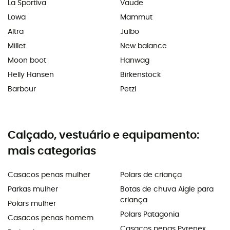
La Sportiva
Vaude
Lowa
Mammut
Altra
Julbo
Millet
New balance
Moon boot
Hanwag
Helly Hansen
Birkenstock
Barbour
Petzl
Calçado, vestuário e equipamento:
mais categorias
Casacos penas mulher
Polars de criança
Parkas mulher
Botas de chuva Aigle para
criança
Polars mulher
Polars Patagonia
Casacos penas homem
Casacos penas Pyrenex