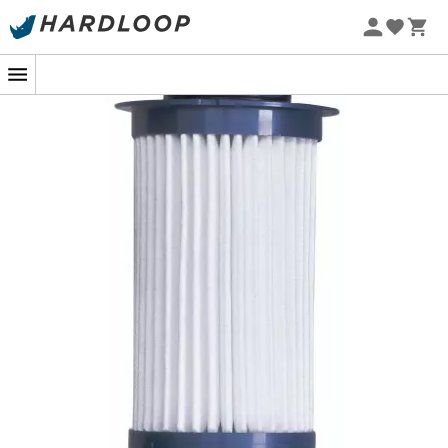
Promoções de verão 🔥 -5% EXTRA a partir de 2 produtos*
com o código Summer5
-5% Extra - Code Summer5