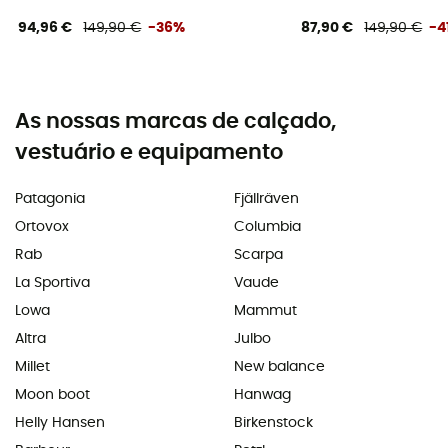
94,96 €
149,90 €
-36%
87,90 €
149,90 €
-4
As nossas marcas de calçado,
vestuário e equipamento
Patagonia
Fjällräven
Ortovox
Columbia
Rab
Scarpa
La Sportiva
Vaude
Lowa
Mammut
Altra
Julbo
Millet
New balance
Moon boot
Hanwag
Helly Hansen
Birkenstock