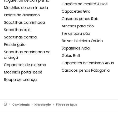
Fogareiros de campismo
Calções de ciclista Assos
Mochilas de caminhada
Capacetes Giro
Piolets de alpinismo
Casacos penas Rab
Sapatilhas caminhada
Arneses para cão
Sapatilhas trail
Trelas para cão
Sapatilhas corrida
Bolsas bicicleta Ortlieb
Pés de gato
Sapatilhas Altra
Sapatilhas caminhada de
Golas Buff
criança
Capacetes de ciclismo Abus
Capacetes de ciclismo
Casacos penas Patagonia
Mochilas porta-bebé
Roupa de criança
Caminhada
Hidratação
Filtros de água