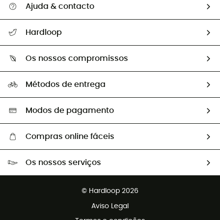
Ajuda & contacto
Seguir a minha encomenda
Hardloop
Devoluções e reembolsos
Sobre Hardloop
Guia de tamanhos
Os nossos compromissos
HardGuides
Perguntas frequentes
A nossa pegada
Os nossos embaixadores
Métodos de entrega
Trocas & Devoluções
Segunda mão
Seleção eco-responsável
Modos de pagamento
Compras online fáceis
Portes grátis a partir de 100 €
Os nossos serviços
Devoluções gratuitas em 100 dias
Vendas para grupos e clubes
Apoio ao cliente gratuito
© Hardloop 2026
Programa de afiliados
Aviso Legal