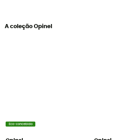
A coleção Opinel
Eco-concebido