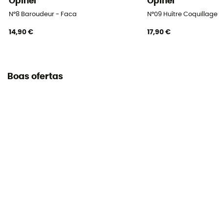
Opinel
Opinel
N°8 Baroudeur - Faca
N°09 Huître Coquillag
14,90 €
17,90 €
Boas ofertas