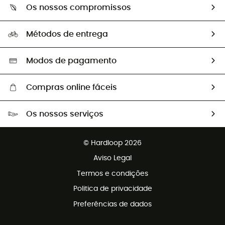
Guia de tamanhos
Os nossos compromissos
HardGuides
Perguntas frequentes
A nossa pegada
Os nossos embaixadores
Métodos de entrega
Trocas & Devoluções
Segunda mão
Seleção eco-responsável
Modos de pagamento
Compras online fáceis
Portes grátis a partir de 100 €
Os nossos serviços
Devoluções gratuitas em 100 dias
Vendas para grupos e clubes
Apoio ao cliente gratuito
© Hardloop 2026
Programa de afiliados
Aviso Legal
Termos e condições
Politica de privacidade
Preferências de dados