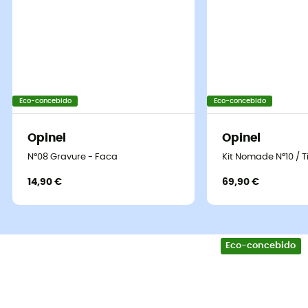
Eco-concebido
Eco-concebido
Opinel
Opinel
N°08 Gravure - Faca
Kit Nomade N°10 / 
14,90 €
69,90 €
Eco-concebido
Aviso aos apaixonados por atividades ao ar livre, a faca