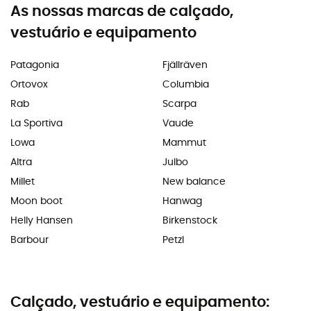
As nossas marcas de calçado,
vestuário e equipamento
Patagonia
Fjällräven
Ortovox
Columbia
Rab
Scarpa
La Sportiva
Vaude
Lowa
Mammut
Altra
Julbo
Millet
New balance
Moon boot
Hanwag
Helly Hansen
Birkenstock
Barbour
Petzl
Calçado, vestuário e equipamento: