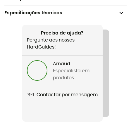
Especificações técnicas
Recomendado para
Caminhada / Escalada em bloco / Canyoning /
Precisa de ajuda?
Trekking / Viagem / Alpinismo / Campismo / O dia a
Pergunte aos nossos
dia / Espeleologia / Bivaque
HardGuides!
Peso
Arnaud
30 g
Especialista em
produtos
Nome do produto
N°08 Outdoor
Contactar por mensagem
Lâmina
Aço inoxidável Sandvik
Etiqueta