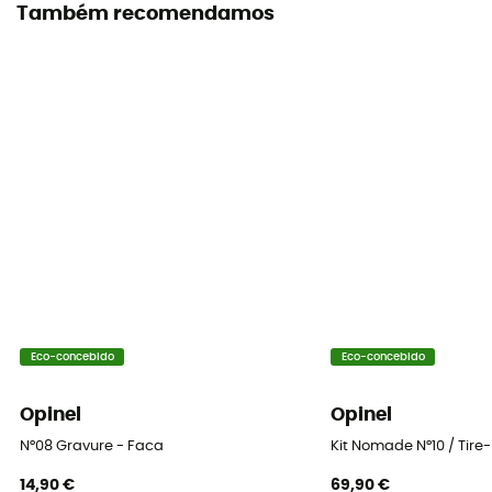
Origem Europeia Garantida
Também recomendamos
Eco-concebido
Eco-concebido
Opinel
Opinel
N°08 Gravure - Faca
Kit Nomade N°10 / Tir
14,90 €
69,90 €