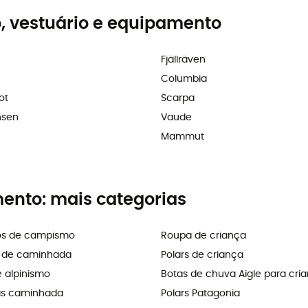
, vestuário e equipamento
Fjällräven
Columbia
ot
Scarpa
nsen
Vaude
Mammut
mento: mais categorias
os de campismo
Roupa de criança
s de caminhada
Polars de criança
e alpinismo
Botas de chuva Aigle para cri
as caminhada
Polars Patagonia