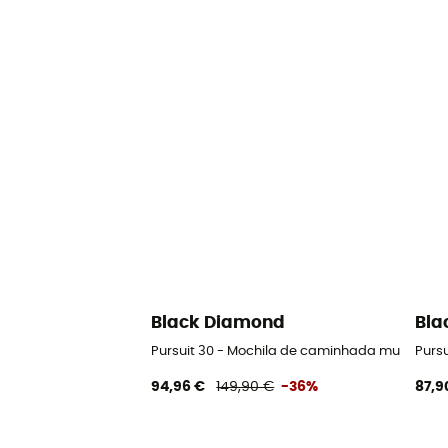
Black Diamond
Bla
Pursuit 30 - Mochila de caminhada mulher
Purs
94,96 €
149,90 €
-36%
87,9