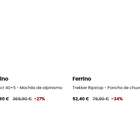
rino
Ferrino
nct 40+5 - Mochila de alpinismo
Trekker Ripstop - Poncho de chuv
90 €
369,90 €
-27%
52,40 €
79,90 €
-34%