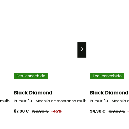
Eco-concebido
Eco-concebido
Black Diamond
Black Diamond
 mulher
Pursuit 30 - Mochila de montanha mulher
Pursuit 30 - Mochil
87,90 €
159,90 €
-45%
94,90 €
159,90 €