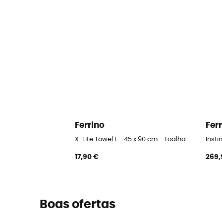
Ferrino
Fer
X-Lite Towel L - 45 x 90 cm - Toalha
Insti
17,90 €
269,
Boas ofertas