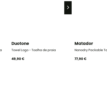
Duotone
Matador
ha
Towel Logo - Toalha de praia
Nanodry Packable To
49,90 €
77,90 €