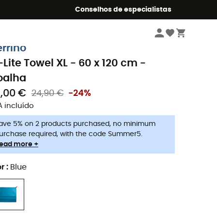
o Summer5
Conselhos de especialistas
Desportos aquáticos
Toalhas de praia
errino
-Lite Towel XL - 60 x 120 cm -
oalha
9,00 €
24,90 €
-24%
A incluído
ave 5% on 2 products purchased, no minimum
urchase required, with the code Summer5.
ead more +
r
:
Blue