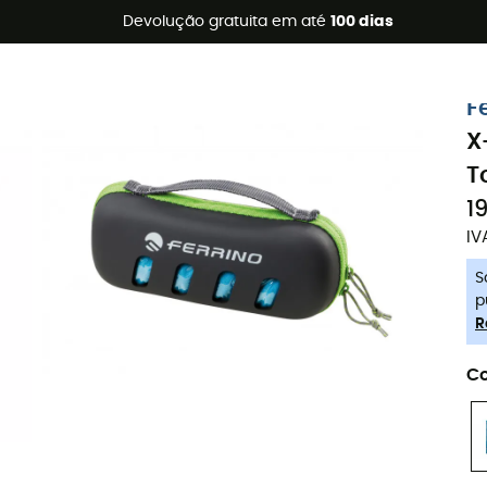
s de verão 🔥 -5% EXTRA a partir de 2 produtos* com o códig
Devolução gratuita em até
100 dias
-5% Extra - Code Summer5
F
X
T
1
IV
S
p
R
Co