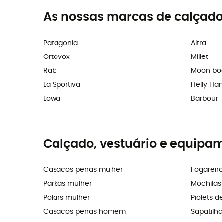
As nossas marcas de calçado
Patagonia
Altra
Ortovox
Millet
Rab
Moon bo
La Sportiva
Helly Ha
Lowa
Barbour
Calçado, vestuário e equipa
Casacos penas mulher
Fogareir
Parkas mulher
Mochila
Polars mulher
Piolets d
Casacos penas homem
Sapatilh