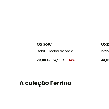
Oxbow
Ox
Isolar - Toalha de praia
Inizi
29,90 €
34,90 €
-14%
34,9
A coleção Ferrino