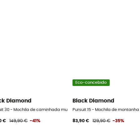
Eco-concebido
ck Diamond
Black Diamond
uit 30 - Mochila de caminhada mulher
Pursuit 15 - Mochila de montanha
0 €
149,90 €
-41%
83,90 €
129,90 €
-35%