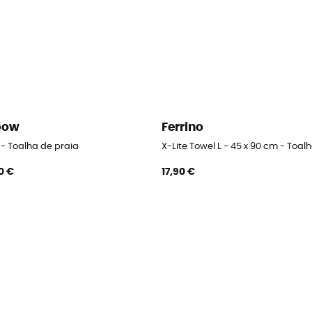
bow
Ferrino
o - Toalha de praia
X-Lite Towel L - 45 x 90 cm - Toal
0 €
17,90 €