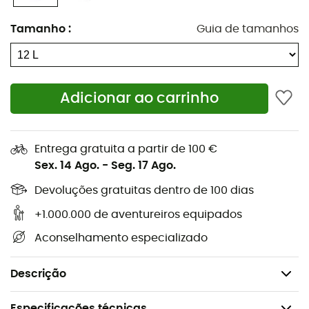
sem apoio
uma vez fora da sua mochila.
Tamanho
:
Guia de tamanhos
Partir sem ele seria um erro!
Características
:
Impressão gráfica refletiva,
Adicionar ao carrinho
Dobra-se para fechar de forma totalmente
impermeável,
Entrega gratuita a partir de 100 €
Tecidos revestidos e costuras totalmente
Sex. 14 Ago.
-
Seg. 17 Ago.
impermeáveis,
Devoluções gratuitas dentro de 100 dias
Forma retangular para um empacotamento
eficiente,
+1.000.000 de aventureiros equipados
Dimensões: 40 x 22 x 13 cm,
Aconselhamento especializado
Volume: 12 L,
Peso: 40 g.
Descrição
Especificações técnicas