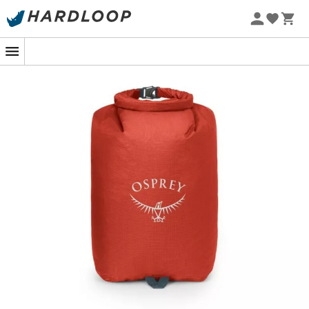
Promoções de verão 🔥 -5% EXTRA a partir de 2 produtos*
com o código Summer5
-5% Extra - Code Summer5