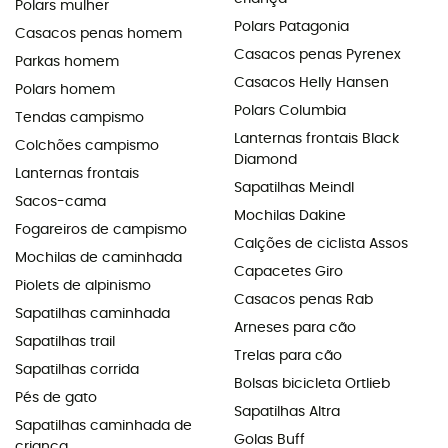
Polars mulher
Polars Patagonia
Casacos penas homem
Casacos penas Pyrenex
Parkas homem
Casacos Helly Hansen
Polars homem
Polars Columbia
Tendas campismo
Lanternas frontais Black
Colchões campismo
Diamond
Lanternas frontais
Sapatilhas Meindl
Sacos-cama
Mochilas Dakine
Fogareiros de campismo
Calções de ciclista Assos
Mochilas de caminhada
Capacetes Giro
Piolets de alpinismo
Casacos penas Rab
Sapatilhas caminhada
Arneses para cão
Sapatilhas trail
Trelas para cão
Sapatilhas corrida
Bolsas bicicleta Ortlieb
Pés de gato
Sapatilhas Altra
Sapatilhas caminhada de
Golas Buff
criança