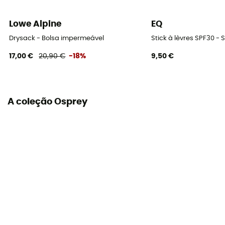
Lowe Alpine
EQ
Drysack - Bolsa impermeável
Stick à lèvres SPF30 - S
17,00 €
20,90 €
-18%
9,50 €
A coleção Osprey