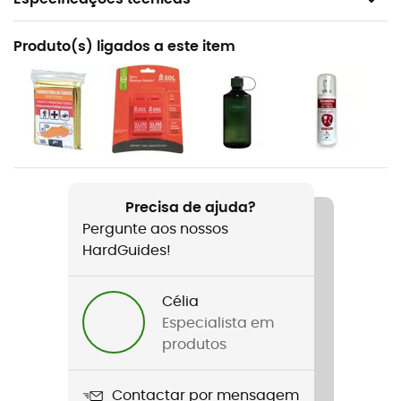
Recomendado para
Produto(s) ligados a este item
Caminhada / Trekking / Viagem
Peso
40 g
Nome do produto
Ultralight Drysack 12L
Precisa de ajuda?
Pergunte aos nossos
Comprimento aberto
HardGuides!
Volume
12 L
Célia
Especialista em
produtos
Contactar por mensagem