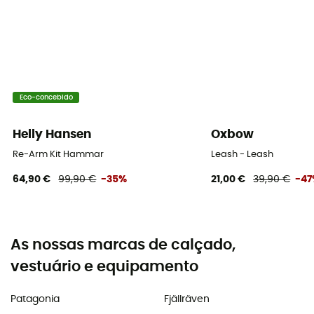
Eco-concebido
Helly Hansen
Oxbow
Re-Arm Kit Hammar
Leash - Leash
64,90 €
99,90 €
-35%
21,00 €
39,90 €
-4
As nossas marcas de calçado,
vestuário e equipamento
Patagonia
Fjällräven