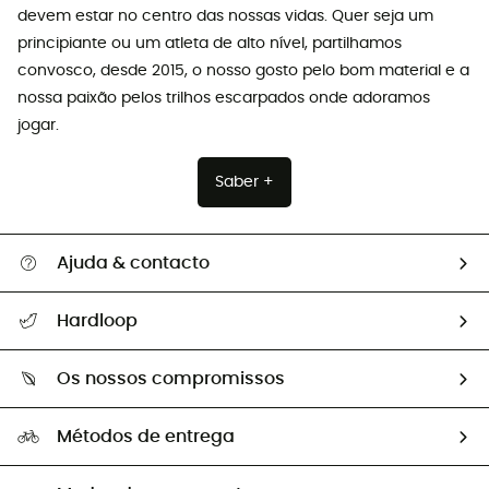
devem estar no centro das nossas vidas. Quer seja um
principiante ou um atleta de alto nível, partilhamos
convosco, desde 2015, o nosso gosto pelo bom material e a
nossa paixão pelos trilhos escarpados onde adoramos
jogar.
Saber +
Ajuda & contacto
Seguir a minha encomenda
Hardloop
Devoluções e reembolsos
Sobre Hardloop
Guia de tamanhos
Os nossos compromissos
HardGuides
Perguntas frequentes
A nossa pegada
Os nossos embaixadores
Métodos de entrega
Trocas & Devoluções
Segunda mão
Seleção eco-responsável