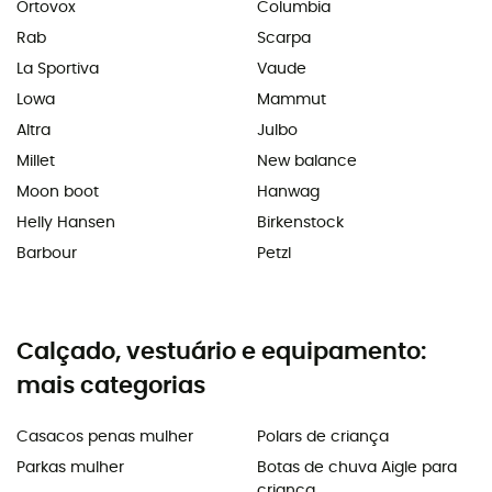
Ortovox
Columbia
Rab
Scarpa
La Sportiva
Vaude
Lowa
Mammut
Altra
Julbo
Millet
New balance
Moon boot
Hanwag
Helly Hansen
Birkenstock
Barbour
Petzl
Calçado, vestuário e equipamento:
mais categorias
Casacos penas mulher
Polars de criança
Parkas mulher
Botas de chuva Aigle para
criança