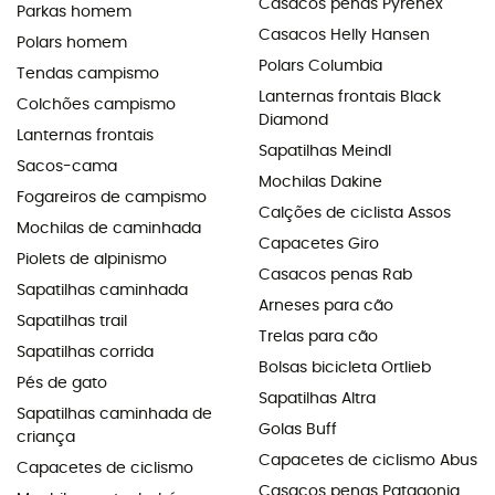
Casacos penas Pyrenex
Parkas homem
Casacos Helly Hansen
Polars homem
Polars Columbia
Tendas campismo
Lanternas frontais Black
Colchões campismo
Diamond
Lanternas frontais
Sapatilhas Meindl
Sacos-cama
Mochilas Dakine
Fogareiros de campismo
Calções de ciclista Assos
Mochilas de caminhada
Capacetes Giro
Piolets de alpinismo
Casacos penas Rab
Sapatilhas caminhada
Arneses para cão
Sapatilhas trail
Trelas para cão
Sapatilhas corrida
Bolsas bicicleta Ortlieb
Pés de gato
Sapatilhas Altra
Sapatilhas caminhada de
Golas Buff
criança
Capacetes de ciclismo Abus
Capacetes de ciclismo
Casacos penas Patagonia