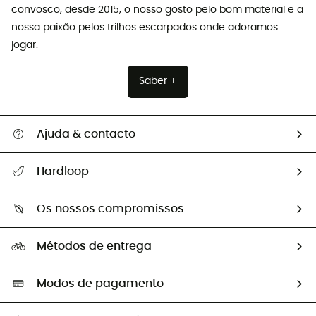
convosco, desde 2015, o nosso gosto pelo bom material e a
nossa paixão pelos trilhos escarpados onde adoramos
jogar.
Saber +
Ajuda & contacto
Seguir a minha encomenda
Hardloop
Devoluções e reembolsos
Sobre Hardloop
Guia de tamanhos
Os nossos compromissos
HardGuides
Perguntas frequentes
A nossa pegada
Os nossos embaixadores
Métodos de entrega
Trocas & Devoluções
Segunda mão
Seleção eco-responsável
Modos de pagamento