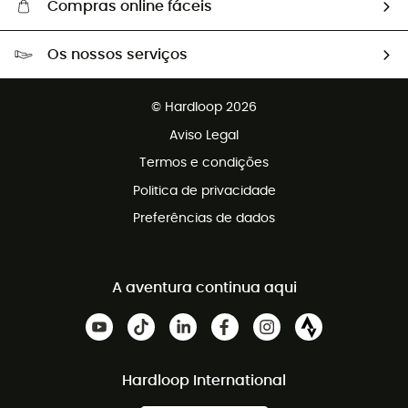
Compras online fáceis
Portes grátis a partir de 100 €
Os nossos serviços
Devoluções gratuitas em 100 dias
Vendas para grupos e clubes
Apoio ao cliente gratuito
© Hardloop 2026
Programa de afiliados
Aviso Legal
Termos e condições
Politica de privacidade
Preferências de dados
A aventura continua aqui
Hardloop International