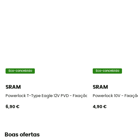
Eco-concebido
Eco-concebido
SRAM
SRAM
Powerlock T-Type Eagle 12V PVD - Fixação rápida Corrente
Powerlock 10V - Fixaçã
6,90 €
4,90 €
Boas ofertas