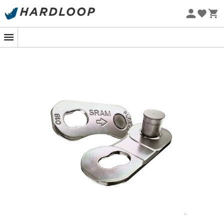
Promoções de verão 🔥 -5% EXTRA a partir de 2 produtos*
com o código Summer5
Eco-concebido