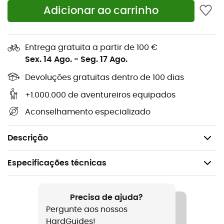
proverbial. E o melhor de tudo? Você pode se
Adicionar ao carrinho
concentrar no essencial: aproveitar cada momento em
sua bicicleta, com a tranquilidade de saber que seu
equipamento é tão apaixonado quanto você. Vamos lá,
Entrega gratuita a partir de 100 €
aos pedais!
Sex. 14 Ago.
-
Seg. 17 Ago.
A usar somente com correntes para bicicletas de
Devoluções gratuitas dentro de 100 dias
estrada equipadas com 12 velocidades SRAM
+1.000.000 de aventureiros equipados
Nenhuma ferramenta necessária durante a
instalação
Aconselhamento especializado
Proveniente da longa experiência da SRAM na
concepção de correntes leves e robustas
Descrição
Especificações técnicas
Recomendado para
Ciclismo / Road bike
Precisa de ajuda?
Pergunte aos nossos
Género
HardGuides!