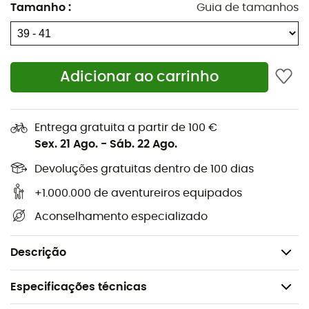
As suas caminhadas se tornarão um prazer e os seus
Tamanho
:
Guia de tamanhos
pés secos ficarão ainda mais satisfeitos!
Características
:
Mistura de fibras e Lyocell garantindo um efeito
Adicionar ao carrinho
refrescante
Corte patenteado para pé direito e pé esquerdo
Entrega gratuita a partir de 100 €
para um ajuste perfeito
Sex. 21 Ago.
-
Sáb. 22 Ago.
Regulação e rápida evacuação da humidade
Devoluções gratuitas dentro de 100 dias
Estrutura amortecedora em três camadas
Reforços de espessura média
+1.000.000 de aventureiros equipados
Peso: 77 g
Aconselhamento especializado
Composição: 42% Polipropileno, 30% Lyocell, 15%
Poliamida, 12% Poliéster, 1% Elastano
Descrição
Especificações técnicas