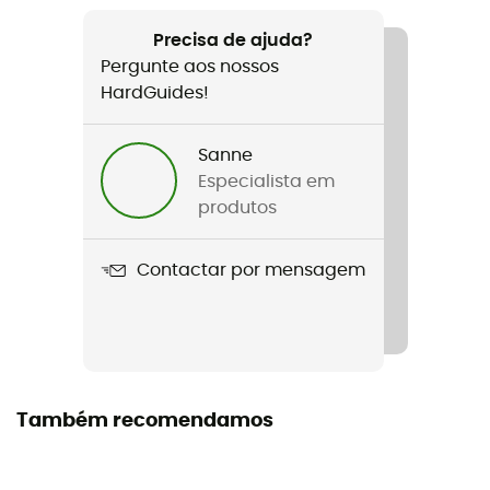
Recomendado para
Caminhada / Marcha nórdica / Trekking
Precisa de ajuda?
Pergunte aos nossos
Género
HardGuides!
Homem
Sanne
Peso
Especialista em
77 g
produtos
Nome do produto
Contactar por mensagem
Falke Tk2 Cool
Tecnologias utilizadas
Lyocell fibers
Reforços
Também recomendamos
Sim