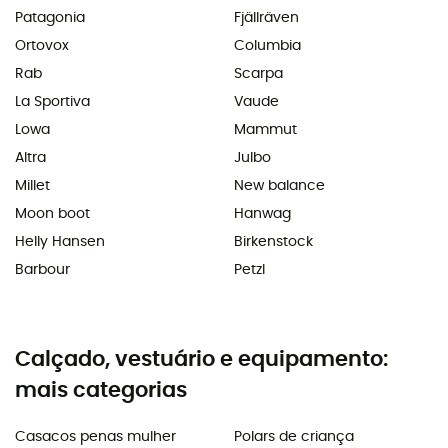
Patagonia
Fjällräven
Ortovox
Columbia
Rab
Scarpa
La Sportiva
Vaude
Lowa
Mammut
Altra
Julbo
Millet
New balance
Moon boot
Hanwag
Helly Hansen
Birkenstock
Barbour
Petzl
Calçado, vestuário e equipamento:
mais categorias
Casacos penas mulher
Polars de criança