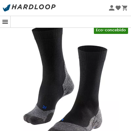
Promoções de verão 🔥 -5% EXTRA a partir de 2 produtos*
com o código Summer5
-5% Extra - Code Summer5
Eco-concebido