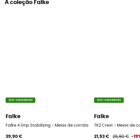
A coleção Falke
Eco-concebido
Eco-concebido
Falke
Falke
Falke 4 Grip Stabilizing - Meias de corrida
TK2 Crest - Meias de 
39,90 €
21,53 €
26,90 €
-19