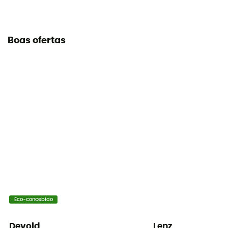
Boas ofertas
Eco-concebido
Devold
Lenz