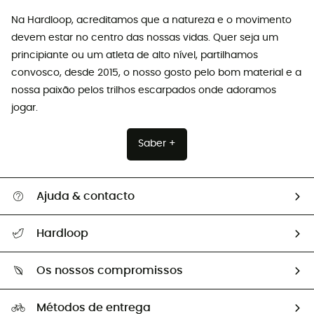
Na Hardloop, acreditamos que a natureza e o movimento
devem estar no centro das nossas vidas. Quer seja um
principiante ou um atleta de alto nível, partilhamos
convosco, desde 2015, o nosso gosto pelo bom material e a
nossa paixão pelos trilhos escarpados onde adoramos
jogar.
Saber +
Ajuda & contacto
Seguir a minha encomenda
Hardloop
Devoluções e reembolsos
Sobre Hardloop
Guia de tamanhos
Os nossos compromissos
HardGuides
Perguntas frequentes
A nossa pegada
Os nossos embaixadores
Métodos de entrega
Trocas & Devoluções