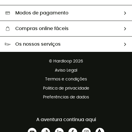
Segunda mão
Seleção eco-responsável
Modos de pagamento
Compras online fáceis
Portes grátis a partir de 100 €
Os nossos serviços
Devoluções gratuitas em 100 dias
Vendas para grupos e clubes
Apoio ao cliente gratuito
© Hardloop 2026
Programa de afiliados
Aviso Legal
Termos e condições
Politica de privacidade
Preferências de dados
A aventura continua aqui