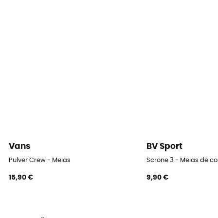
Corte
Ajustada
Etiqueta
Oeko-Tex / Origem Europeia Garantida
Proteção térmica
Sim
Materiais
[Main] 36% Polypropylene, 33% Lyocell, 15% Polyamide,
15% Polyester, 1% Elastane
Vans
BV Sport
Propriedades
Pulver Crew - Meias
Scrone 3 - Meias de co
Breathable
15,90 €
9,90 €
Altura
Média-alta