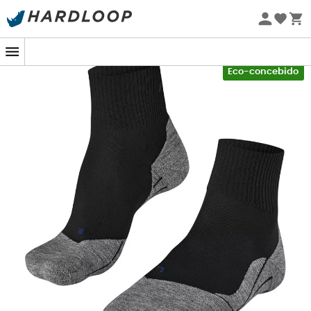
Promoções de verão 🔥 -5% EXTRA a partir de 2 produtos*
com o código Summer5
-5% Extra - Code Summer5
Eco-concebido