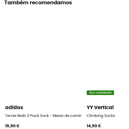
Corte
Também recomendamos
Ajustada
Etiqueta
Oeko-Tex / Origem Europeia Garantida
Materiais
[Main] 40% Polypropylene, 35% Virgin Wool, 25%
Polyamide
Propriedades
Breathable
Altura
Eco-concebido
Baixa
adidas
YY Vertical
Terrex Multi 3 Pack Sock - Meias de caminhada
Climbing Socks
19,90 €
14,90 €