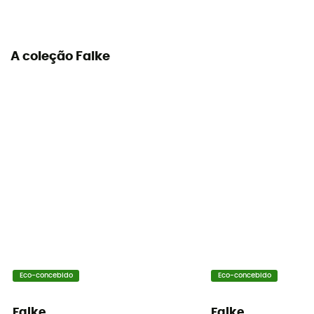
A coleção Falke
Eco-concebido
Eco-concebido
Falke
Falke