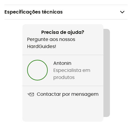
Especificações técnicas
Recomendado para
Caminhada / Trekking / O dia a dia
Precisa de ajuda?
Pergunte aos nossos
Género
HardGuides!
Homem
Antonin
Peso
Especialista em
46 g
produtos
Nome do produto
Contactar por mensagem
Falke Tk5 Short
Reforços
Sim