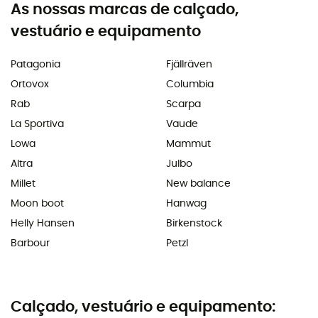
As nossas marcas de calçado,
vestuário e equipamento
Patagonia
Fjällräven
Ortovox
Columbia
Rab
Scarpa
La Sportiva
Vaude
Lowa
Mammut
Altra
Julbo
Millet
New balance
Moon boot
Hanwag
Helly Hansen
Birkenstock
Barbour
Petzl
Calçado, vestuário e equipamento: