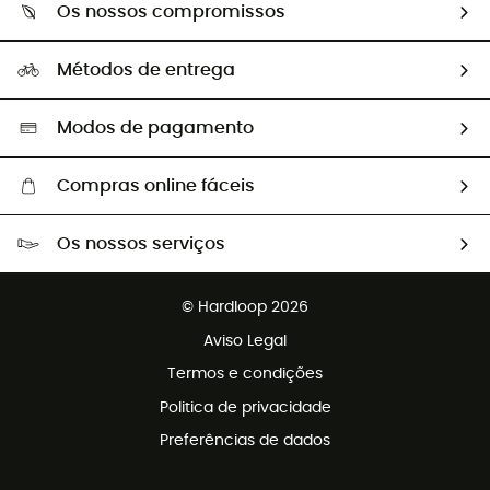
Guia de tamanhos
Os nossos compromissos
HardGuides
Perguntas frequentes
A nossa pegada
Os nossos embaixadores
Métodos de entrega
Trocas & Devoluções
Segunda mão
Seleção eco-responsável
Modos de pagamento
Compras online fáceis
Portes grátis a partir de 100 €
Os nossos serviços
Devoluções gratuitas em 100 dias
Vendas para grupos e clubes
Apoio ao cliente gratuito
© Hardloop 2026
Programa de afiliados
Aviso Legal
Termos e condições
Politica de privacidade
Preferências de dados