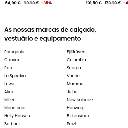
64,90 €
99,90 €
-35%
101,80 €
179,90 €
-
As nossas marcas de calçado,
vestuário e equipamento
Patagonia
Fjällräven
Ortovox
Columbia
Rab
Scarpa
La Sportiva
Vaude
Lowa
Mammut
Altra
Julbo
Millet
New balance
Moon boot
Hanwag
Helly Hansen
Birkenstock
Barbour
Petzl