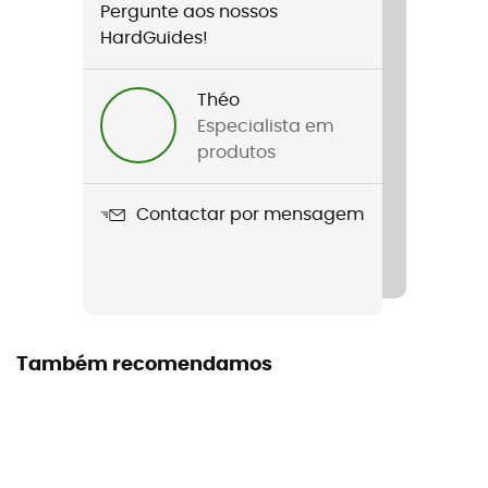
de neve / Trekking / Alpinismo / Ski
Pergunte aos nossos
HardGuides!
Género
Homem
Théo
Especialista em
Peso
produtos
164 g
Contactar por mensagem
Nome do produto
Warm
Tecnologias utilizadas
Warm
Também recomendamos
Stretch
Sim
Corte