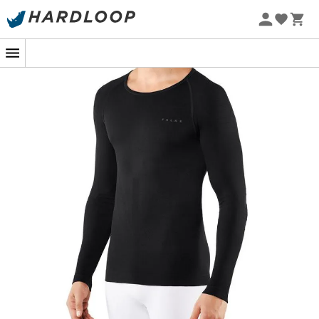
Promoções de verão 🔥 -5% EXTRA a partir de 2 produtos*
com o código Summer5
-5% Extra - Code Summer5