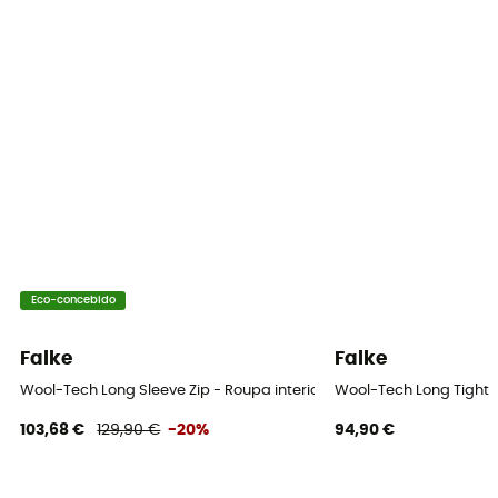
Eco-concebido
Falke
Falke
Wool-Tech Long Sleeve Zip - Roupa interior térmica homem
Wool-Tech Long Tight
103,68 €
129,90 €
-20%
94,90 €