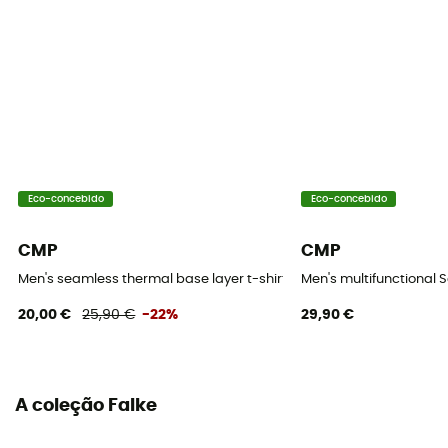
Ajustada
Proteção térmica
Sim
Mangas
Longas
Materiais
Eco-concebido
Eco-concebido
[main] 69 % polyamide - 26 % polyester - 5 %
élasthanne
CMP
CMP
Men's seamless thermal base layer t-shirt - Roupa interior térmi
Men's multifunctional
Propriedades
20,00 €
25,90 €
-22%
29,90 €
Insulating / Breathable
Lã Merino
Não
A coleção Falke