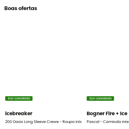
Boas ofertas
Eco-concebido
Eco-concebido
icebreaker
Bogner Fire + Ice
200 Oasis Long Sleeve Crewe - Roupa interior de lã merino homem
Pascal - Camisola int