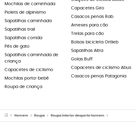
Mochilas de caminhada
Capacetes Giro
Piolets de alpinismo
Casacos penas Rab
Sapatilhas caminhada
Arneses para cão
Sapatilhas trail
Trelas para cão
Sapatilhas corrida
Bolsas bicicleta Ortlieb
Pés de gato
Sapatilhas Altra
Sapatilhas caminhada de
Golas Buff
criança
Capacetes de ciclismo Abus
Capacetes de ciclismo
Casacos penas Patagonia
Mochilas porta-bebé
Roupa de criança
Homem
Roupa
Roupa interior desporto homem
Roupa interio