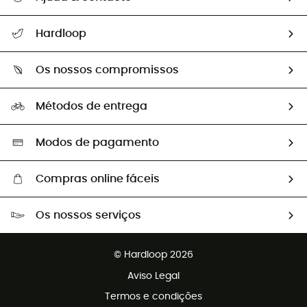
Seguir a minha encomenda
Hardloop
Devoluções e reembolsos
Sobre Hardloop
Guia de tamanhos
Os nossos compromissos
HardGuides
Perguntas frequentes
A nossa pegada
Os nossos embaixadores
Métodos de entrega
Trocas & Devoluções
Segunda mão
Seleção eco-responsável
Modos de pagamento
Compras online fáceis
Portes grátis a partir de 100 €
Os nossos serviços
Devoluções gratuitas em 100 dias
Vendas para grupos e clubes
Apoio ao cliente gratuito
© Hardloop 2026
Programa de afiliados
Aviso Legal
Termos e condições