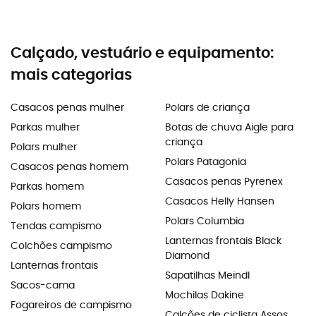
Calçado, vestuário e equipamento:
mais categorias
Casacos penas mulher
Polars de criança
Parkas mulher
Botas de chuva Aigle para
criança
Polars mulher
Polars Patagonia
Casacos penas homem
Casacos penas Pyrenex
Parkas homem
Casacos Helly Hansen
Polars homem
Polars Columbia
Tendas campismo
Lanternas frontais Black
Colchões campismo
Diamond
Lanternas frontais
Sapatilhas Meindl
Sacos-cama
Mochilas Dakine
Fogareiros de campismo
Calções de ciclista Assos