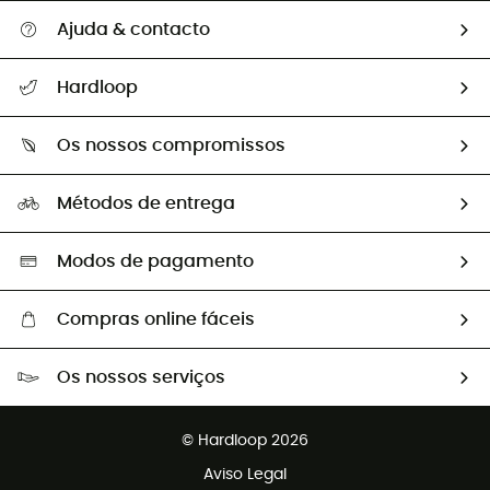
Ajuda & contacto
Seguir a minha encomenda
Hardloop
Devoluções e reembolsos
Sobre Hardloop
Guia de tamanhos
Os nossos compromissos
HardGuides
Perguntas frequentes
A nossa pegada
Os nossos embaixadores
Métodos de entrega
Trocas & Devoluções
Segunda mão
Seleção eco-responsável
Modos de pagamento
Compras online fáceis
Portes grátis a partir de 100 €
Os nossos serviços
Devoluções gratuitas em 100 dias
Vendas para grupos e clubes
Apoio ao cliente gratuito
© Hardloop 2026
Programa de afiliados
Aviso Legal