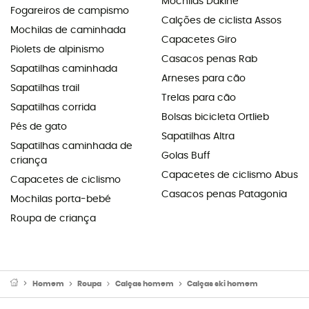
Mochilas Dakine
Fogareiros de campismo
Calções de ciclista Assos
Mochilas de caminhada
Capacetes Giro
Piolets de alpinismo
Casacos penas Rab
Sapatilhas caminhada
Arneses para cão
Sapatilhas trail
Trelas para cão
Sapatilhas corrida
Bolsas bicicleta Ortlieb
Pés de gato
Sapatilhas Altra
Sapatilhas caminhada de
Golas Buff
criança
Capacetes de ciclismo Abus
Capacetes de ciclismo
Casacos penas Patagonia
Mochilas porta-bebé
Roupa de criança
Homem
Roupa
Calças homem
Calças ski homem