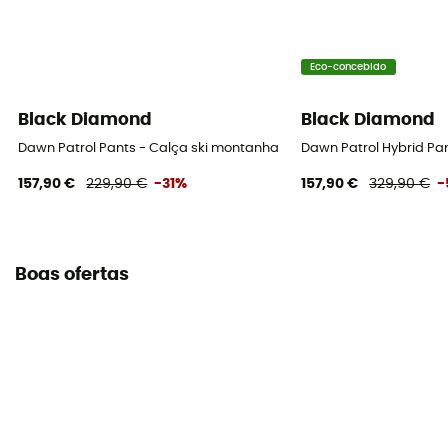
Eco-concebido
Black Diamond
Black Diamond
Dawn Patrol Pants - Calça ski montanha homem
Dawn Patrol Hybrid Pa
157,90 €
229,90 €
-31%
157,90 €
329,90 €
-
Boas ofertas