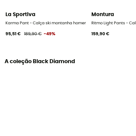
2 bolsos
La Sportiva
Montura
Materiais
[principale] Nylon Stretch BD.dry 3L avec traitement
Karma Pant - Calça ski montanha homem
Ritmo Light Pants - Cal
déperlant DWR sans PFC - [secondaire] 85 % Nylon, 15
95,51 €
189,90 €
-49%
159,90 €
% Élasthanne - [doublure] 100 % Polyester
Fechos de ventilação
Sim
A coleção Black Diamond