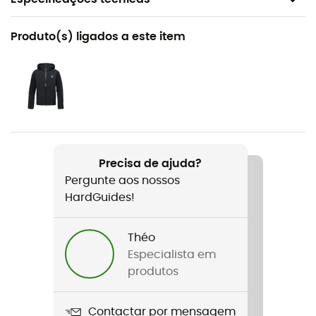
Recomendado para
Produto(s) ligados a este item
Ski alpino / Ski / Snowboard / Ski freeride / Winter
sports
Género
Homem
Peso
Precisa de ajuda?
620 g
Pergunte aos nossos
HardGuides!
Nome do produto
Recon Stretch Pants
Théo
Tecnologias utilizadas
Especialista em
Recco® / BD.dry™
produtos
Impermeabilidade
Contactar por mensagem