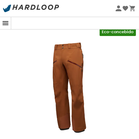
No topo das pistas, o sol brilha mas a neve cai em
Promoções de verão 🔥 -5% EXTRA a partir de 2 produtos*
com o código Summer5
grandes flocos. É nesse tipo de condições que a
Calça
Recon Stretch
da
Black Diamond
se revela o seu
Novo
-5% Extra - Code Summer5
melhor aliado. Graças à sua
membrana BD.dry™ 3L
,
Eco-concebido
esta
calça hardshell
mantém você
seco
enquanto
oferece uma
respirabilidade
ideal. As descidas em
neve fofa e as subidas com peles nunca foram tão
confortáveis.
Esta calça é muito mais do que uma simples proteção
contra os elementos. Seu corte repensado e seu
tecido
stretch em quatro direções
permitem que você se
mova com uma facilidade impressionante. Os
detalhes
práticos
não faltam:
bolsos com zíper
,
ajustes de
velcro na cintura
e até mesmo um
refletor RECCO
integrado para sua
segurança
. Tudo é pensado para
que você possa se concentrar no essencial: aproveitar
a montanha.