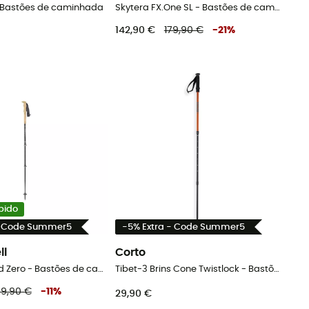
- Bastões de caminhada
Skytera FX.One SL - Bastões de caminhada
142,90 €
179,90 €
-
21
%
bido
- Code Summer5
-5% Extra - Code Summer5
ll
Corto
Carbon Cloud Zero - Bastões de caminhada
Tibet-3 Brins Cone Twistlock - Bastões de caminhada
89,90 €
-
11
%
29,90 €