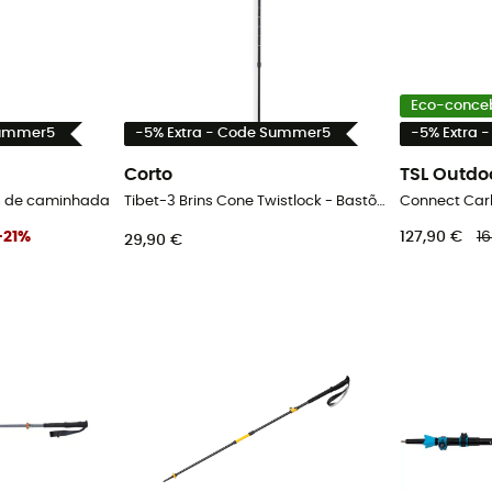
Eco-conce
Summer5
-5% Extra - Code Summer5
-5% Extra 
Corto
TSL Outdo
es de caminhada
Tibet-3 Brins Cone Twistlock - Bastões de caminhada
-
21
%
127,90 €
1
29,90 €