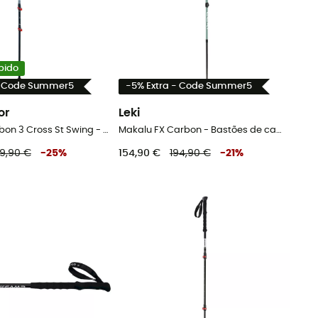
bido
- Code Summer5
-5% Extra - Code Summer5
or
Leki
Connect Carbon 3 Cross St Swing - Bastões de caminhada
Makalu FX Carbon - Bastões de caminhada
69,90 €
-
25
%
154,90 €
194,90 €
-
21
%