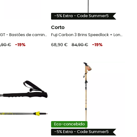
-5% Extra - Code Summer5
Corto
Backcountry GT - Bastões de caminhada
Fuji Carbon 3 Brins Speedlock + Long Grip - Bastões de caminhada
,90 €
-
19
%
68,90 €
84,90 €
-
19
%
Eco-concebido
-5% Extra - Code Summer5