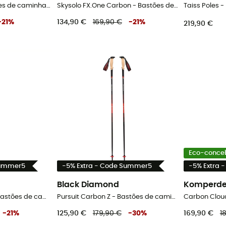
Trail Trekking - Bastões de caminhada
Skysolo FX.One Carbon - Bastões de caminhada
Taiss Poles 
-
21
%
134,90 €
169,90 €
-
21
%
219,90 €
Eco-conce
Summer5
-5% Extra - Code Summer5
-5% Extra 
Black Diamond
Komperde
Makalu FX Carbon - Bastões de caminhada
Pursuit Carbon Z - Bastões de caminhada
-
21
%
125,90 €
179,90 €
-
30
%
169,90 €
1