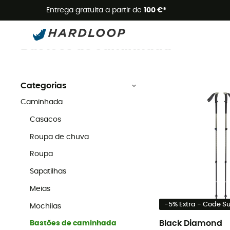
Promoçõe
Entrega gratuita a partir de
100 €*
Bastões de caminhada
Caminhada
Bastões de caminhada
Categorias
Caminhada
Casacos
Roupa de chuva
Roupa
Sapatilhas
Meias
-5% Extra - Code 
Mochilas
Black Diamond
Bastões de caminhada