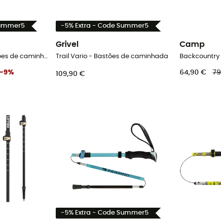
Summer5
-5% Extra - Code Summer5
Grivel
Camp
FX Lite Ti Vario - Bastões de caminhada
Trail Vario - Bastões de caminhada
-
9
%
64,90 €
79
109,90 €
-5% Extra - Code Summer5