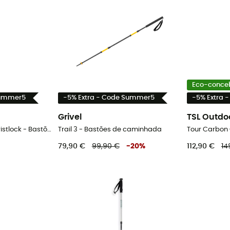
Eco-conce
Summer5
-5% Extra - Code Summer5
-5% Extra 
Grivel
TSL Outdo
Tibet-3 Brins Cone Twistlock - Bastões de caminhada
Trail 3 - Bastões de caminhada
79,90 €
99,90 €
-
20
%
112,90 €
14