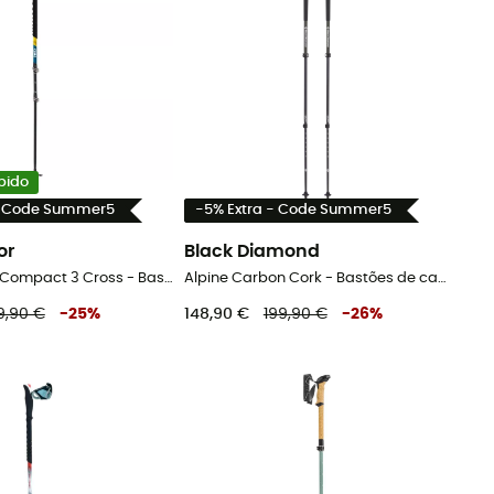
bido
- Code Summer5
-5% Extra - Code Summer5
or
Black Diamond
Tour Carbon Compact 3 Cross - Bastões de caminhada
Alpine Carbon Cork - Bastões de caminhada
9,90 €
-
25
%
148,90 €
199,90 €
-
26
%