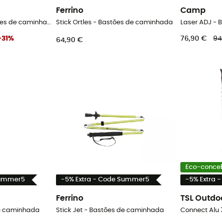
Ferrino
Camp
Ubic Trek Pair - Bastões de caminhada
Stick Ortles - Bastões de caminhada
Laser ADJ -
-
31
%
76,90 €
94
64,90 €
Eco-conce
Summer5
-5% Extra - Code Summer5
-5% Extra 
Ferrino
TSL Outdo
e caminhada
Stick Jet - Bastões de caminhada