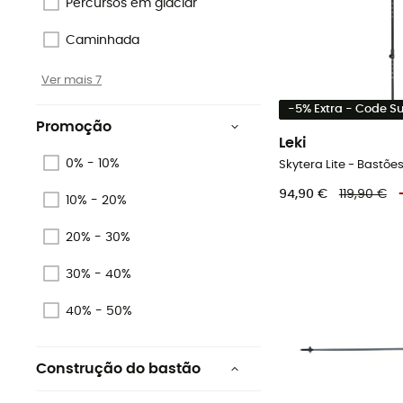
Percursos em glaciar
Caminhada
Ver mais 7
-5% Extra - Code 
Promoção
Leki
0% - 10%
Skytera Lite - Bastõ
94,90 €
119,90 €
10% - 20%
20% - 30%
30% - 40%
40% - 50%
Construção do bastão
Comprimento ajustável