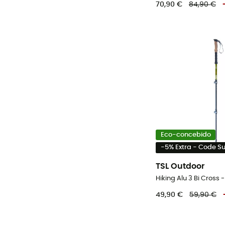
70,90 €
84,90 €
FXP
FX Lite
Eco-concebido
-5% Extra - Code 
TSL Outdoor
49,90 €
59,90 €