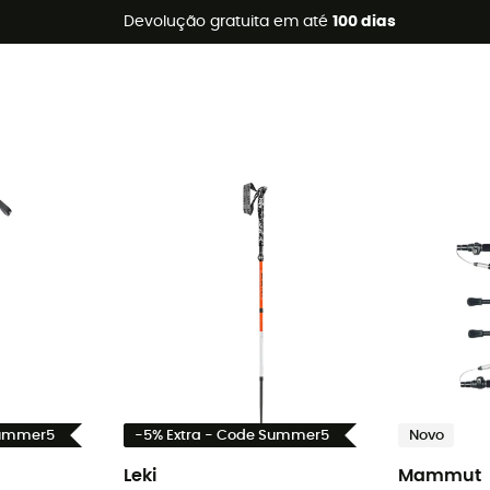
s de verão 🔥 -5% EXTRA a partir de 2 produtos* com o códig
Devolução gratuita em até
100 dias
Summer5
-5% Extra - Code Summer5
Novo
Leki
Mammut