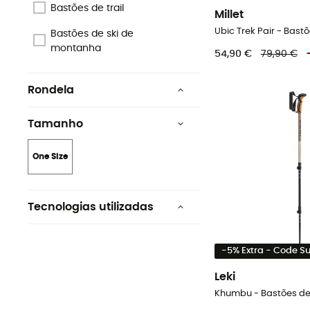
Bastões de trail
Millet
Bastões de ski de
montanha
54,90 €
79,90 €
Rondela
Sim
Tamanho
Interchangeable
One Size
Tecnologias utilizadas
Easylock
-5% Extra - Code 
Flashlock® Modulo
Leki
FlickLock
Khumbu - Bastões d
Powerlock 3.0