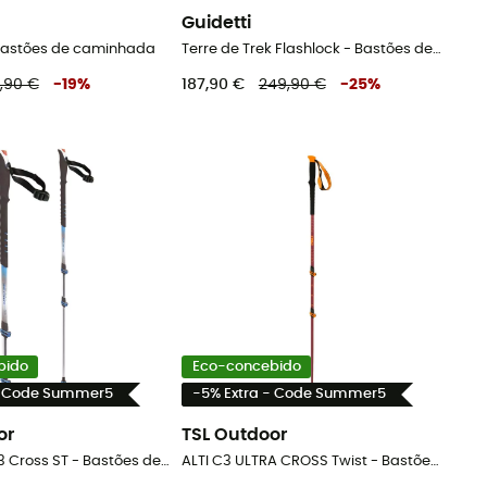
Guidetti
 Bastões de caminhada
Terre de Trek Flashlock - Bastões de caminhada
,90 €
-
19
%
187,90 €
249,90 €
-
25
%
bido
Eco-concebido
- Code Summer5
-5% Extra - Code Summer5
or
TSL Outdoor
Connect Alu 3 Cross ST - Bastões de caminhada
ALTI C3 ULTRA CROSS Twist - Bastões de caminhada