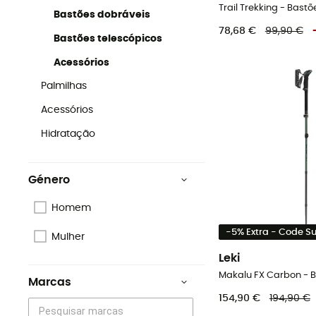
Bastões dobráveis
78,68 €
99,90 €
Bastões telescópicos
Acessórios
Palmilhas
Acessórios
Hidratação
Género
Homem
-5% Extra - Code 
Mulher
Leki
Marcas
154,90 €
194,90 €