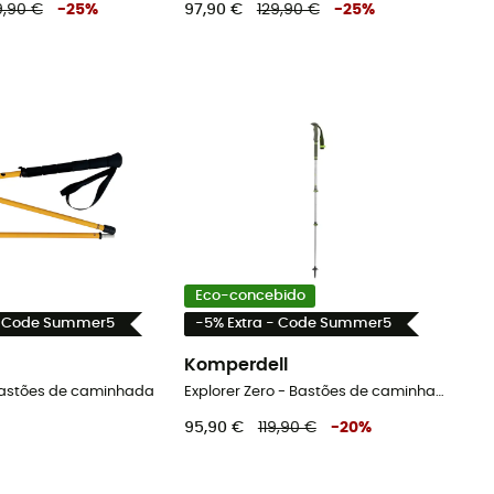
9,90 €
-
25
%
97,90 €
129,90 €
-
25
%
Eco-concebido
- Code Summer5
-5% Extra - Code Summer5
Komperdell
 Bastões de caminhada
Explorer Zero - Bastões de caminhada
95,90 €
119,90 €
-
20
%