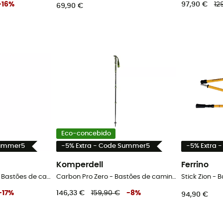
-
16
%
97,90 €
12
69,90 €
Eco-concebido
Summer5
-5% Extra - Code Summer5
-5% Extra 
Komperdell
Ferrino
Hiking Alu 3 Bi Cross - Bastões de caminhada
Carbon Pro Zero - Bastões de caminhada
Stick Zion -
-
17
%
146,33 €
159,90 €
-
8
%
94,90 €