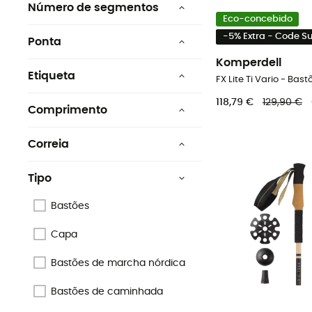
Número de segmentos
Eco-concebido
Comprimento fixo
Monosegmento
-5% Extra - Code 
Ponta
2 segmentos
Carboneto
Komperdell
Etiqueta
3 segmentos
Tungsténio
Ecomaterial
118,79 €
129,90 €
Comprimento
4 fiber
Tungsten carbide
Origem Europeia Garantida
60 cm
5 fiber
Correia
FlexTip
PFC-Free
65 cm
Fixo
Hard steel
Tipo
70 cm
Trigger Shark 2.0
Bastões
75 cm
Nylon Vari-width
Capa
80 cm
Sim
Bastões de marcha nórdica
85 cm
Ajustável
Bastões de caminhada
Ver mais 13
Amovível