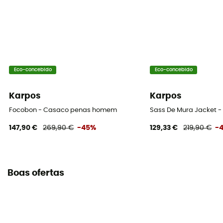
Eco-concebido
Eco-concebido
Karpos
Karpos
Focobon - Casaco penas homem
Sass De Mura Jacket
147,90 €
269,90 €
-45%
129,33 €
219,90 €
-
Boas ofertas