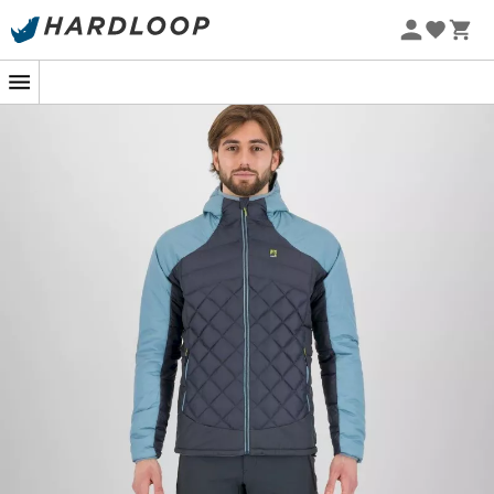
Promoções de verão 🔥 -5% EXTRA a partir de 2 produtos*
com o código Summer5
-5% Extra - Code Summer5
O
Lastei Active Plus Jacket
é um
casaco penas
homem
criado pela marca
Karpos
, ideal para todas as
atividades esportivas
outdoor
realizadas em condições
de frio e intempéries extremas: desde
caminhadas
até
alpinismo
e
esqui de travessia
. De fato, seu tecido
K-
Dry
impermeável e respirável permite enfrentar os
elementos e está presente nas áreas mais expostas do
Lastei Active Plus Jacket
. Da mesma forma, o tecido
K-
Shell
na frente e nas costas do
casaco penas
garante
proteção eficaz sem comprometer a respirabilidade,
também facilitada pelas laterais caneladas,
compostas do mesmo tecido. O calor do conjunto do
casaco penas
é garantido por um isolamento híbrido
dos tecidos
PrimaLoft Silver Active
e
K-Synthetic
Down Micro
, além do fleece
Thermo Fleece
que