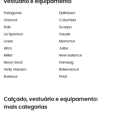
vestuário e equipamento
Patagonia
Fjällräven
Ortovox
Columbia
Rab
Scarpa
La Sportiva
Vaude
Lowa
Mammut
Altra
Julbo
Millet
New balance
Moon boot
Hanwag
Helly Hansen
Birkenstock
Barbour
Petzl
Calçado, vestuário e equipamento:
mais categorias