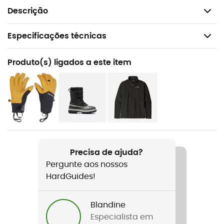
Peso: 465 g
Descrição
Especificações técnicas
Recomendado para
Produto(s) ligados a este item
Caminhada / Ski de montanha / Alpinismo
Género
Homem
Peso
465 g
Precisa de ajuda?
Pergunte aos nossos
Nome do produto
HardGuides!
Lastei Active Plus Jacket
Características
Blandine
Punhos elásticos / Cordão de aperto na cintura
Especialista em