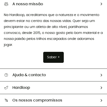
A nossa missão
Na Hardloop, acreditamos que a natureza e o movimento
devem estar no centro das nossas vidas. Quer seja um
principiante ou um atleta de alto nível, partilhamos
convosco, desde 2015, o nosso gosto pelo bom material e a
nossa paixão pelos trilhos escarpados onde adoramos
jogar.
Saber +
Ajuda & contacto
Seguir a minha encomenda
Hardloop
Devoluções e reembolsos
Sobre Hardloop
Guia de tamanhos
Os nossos compromissos
HardGuides
Perguntas frequentes