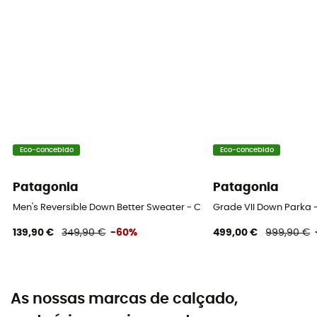
Eco-concebido
Eco-concebido
Patagonia
Patagonia
Men's Reversible Down Better Sweater - Casaco penas homem
Grade VII Down Parka
139,90 €
349,90 €
-60%
499,00 €
999,90 €
As nossas marcas de calçado,