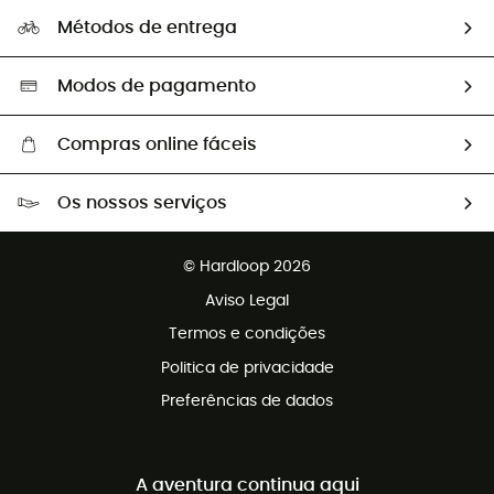
A nossa pegada
Os nossos embaixadores
Métodos de entrega
Trocas & Devoluções
Segunda mão
Seleção eco-responsável
Modos de pagamento
Compras online fáceis
Portes grátis a partir de 100 €
Os nossos serviços
Devoluções gratuitas em 100 dias
Vendas para grupos e clubes
Apoio ao cliente gratuito
© Hardloop 2026
Programa de afiliados
Aviso Legal
Termos e condições
Politica de privacidade
Preferências de dados
A aventura continua aqui