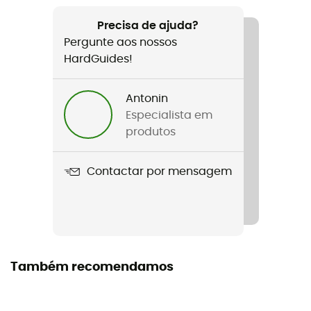
Recomendado para
Caminhada / Ski de montanha / Trekking / Viagem /
Precisa de ajuda?
BTT / Cicloturismo / Ski / Ski freeride
Pergunte aos nossos
HardGuides!
Género
Homem / Mulher
Antonin
Especialista em
Peso
produtos
88 g
Contactar por mensagem
Nome do produto
Yaki Belt
Etiqueta
Green Shape
Também recomendamos
Materiais
39% Polyester - 36% Polyacrylic - 25% Elastodiene