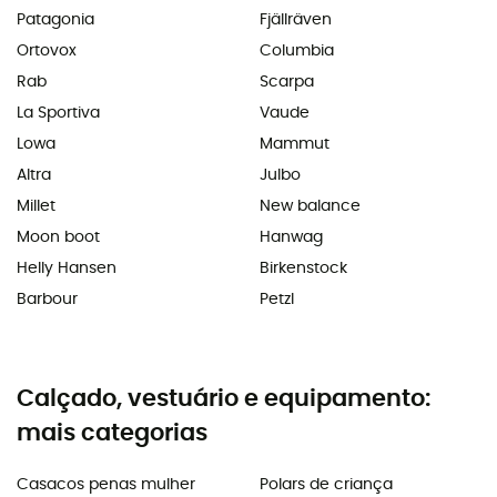
Patagonia
Fjällräven
Ortovox
Columbia
Rab
Scarpa
La Sportiva
Vaude
Lowa
Mammut
Altra
Julbo
Millet
New balance
Moon boot
Hanwag
Helly Hansen
Birkenstock
Barbour
Petzl
Calçado, vestuário e equipamento:
mais categorias
Casacos penas mulher
Polars de criança