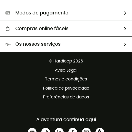
Segunda mão
Seleção eco-responsável
Modos de pagamento
Compras online fáceis
Portes grátis a partir de 100 €
Os nossos serviços
Devoluções gratuitas em 100 dias
Vendas para grupos e clubes
Apoio ao cliente gratuito
© Hardloop 2026
Programa de afiliados
Aviso Legal
Termos e condições
Politica de privacidade
Preferências de dados
A aventura continua aqui