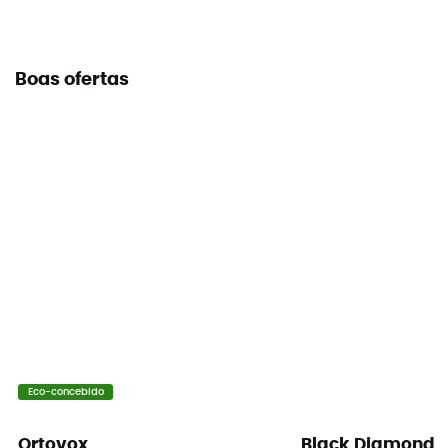
Boas ofertas
Eco-concebido
Ortovox
Black Diamond