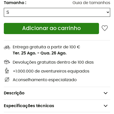
Tamanho
:
Guia de tamanhos
Se você gosta de
viagens de bicicleta
,
caminhadas
,
esqui alpino
ou
esqui de travessia
, o
Yaki Belt
da
Vaude
é um
cinto elástico
para calças que será
adequado para um uso versátil. Ele garante total
Adicionar ao carrinho
liberdade de movimento, independentemente das
atividades que você pratique.
Entrega gratuita a partir de 100 €
Cinto elástico para calças
Ter. 25 Ago.
-
Qua. 26 Ago.
Fabricado na Alemanha
Devoluções gratuitas dentro de 100 dias
Faixa elástica
Logotipo impresso na fivela do cinto
+1.000.000 de aventureiros equipados
Materiais: 39% Poliéster - 36% Poliacrílico - 25%
Aconselhamento especializado
Elastodieno
Peso: 88 g
Descrição
Especificações técnicas