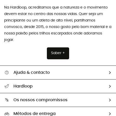
Na Hardloop, acreditamos que a natureza e o movimento
devem estar no centro das nossas vidas. Quer seja um
principiante ou um atleta de alto nível, partilhamos
convosco, desde 2015, o nosso gosto pelo bom material e a
nossa paixão pelos trilhos escarpados onde adoramos
jogar.
Saber +
Ajuda & contacto
Seguir a minha encomenda
Hardloop
Devoluções e reembolsos
Sobre Hardloop
Guia de tamanhos
Os nossos compromissos
HardGuides
Perguntas frequentes
A nossa pegada
Os nossos embaixadores
Métodos de entrega
Trocas & Devoluções