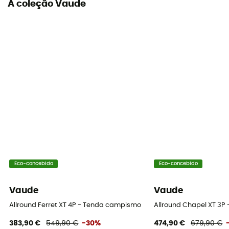
A coleção Vaude
Eco-concebido
Eco-concebido
Vaude
Vaude
Allround Ferret XT 4P - Tenda campismo
Allround Chapel XT 3
383,90 €
549,90 €
-30%
474,90 €
679,90 €