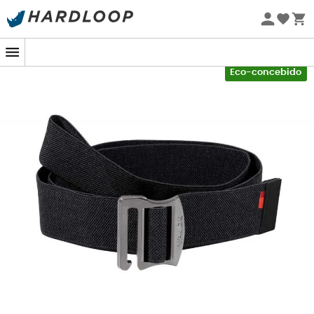
Promoções de verão 🔥 -5% EXTRA a partir de 2 produtos*
com o código Summer5
-5% Extra - Code Summer5
Eco-concebido