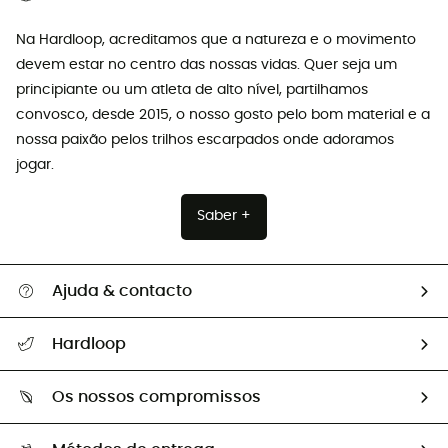
Na Hardloop, acreditamos que a natureza e o movimento
devem estar no centro das nossas vidas. Quer seja um
principiante ou um atleta de alto nível, partilhamos
convosco, desde 2015, o nosso gosto pelo bom material e a
nossa paixão pelos trilhos escarpados onde adoramos
jogar.
Saber +
Ajuda & contacto
Seguir a minha encomenda
Hardloop
Devoluções e reembolsos
Sobre Hardloop
Guia de tamanhos
Os nossos compromissos
HardGuides
Perguntas frequentes
A nossa pegada
Os nossos embaixadores