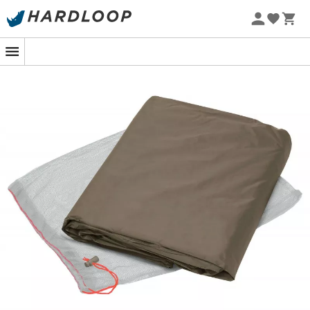
Promoções de verão 🔥 -5% EXTRA a partir de 2 produtos*
Patagonia
Fjällräven
com o código Summer5
Ortovox
Columbia
Rab
Scarpa
La Sportiva
Vaude
Lowa
Mammut
Altra
Julbo
Millet
New balance
Moon boot
Hanwag
Helly Hansen
Birkenstock
Barbour
Petzl
Calçado, vestuário e equipamento:
mais categorias
Casacos penas mulher
Polars de criança