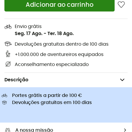
Adicionar ao carrinho
Sapatilhas Altra
Sapatilhas caminhada de
Golas Buff
criança
Capacetes de ciclismo Abus
Capacetes de ciclismo
Envio grátis
Casacos penas Patagonia
Mochilas porta-bebé
Seg. 17 Ago.
-
Ter. 18 Ago.
Roupa de criança
Devoluções gratuitas dentro de 100 dias
+1.000.000 de aventureiros equipados
Aconselhamento especializado
Camping & Bivaque
Tendas campismo
Chãos de tenda
Descrição
Portes grátis a partir de 100 €
Devoluções gratuitas em 100 dias
A nossa missão