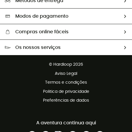
Métodos de entrega
Trocas & Devoluções
Segunda mão
Seleção eco-responsável
Modos de pagamento
Compras online fáceis
Portes grátis a partir de 100 €
Os nossos serviços
Devoluções gratuitas em 100 dias
Vendas para grupos e clubes
Apoio ao cliente gratuito
© Hardloop 2026
Programa de afiliados
Aviso Legal
Termos e condições
Politica de privacidade
Preferências de dados
A aventura continua aqui