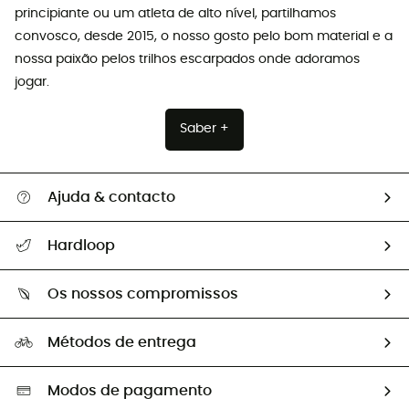
principiante ou um atleta de alto nível, partilhamos
convosco, desde 2015, o nosso gosto pelo bom material e a
nossa paixão pelos trilhos escarpados onde adoramos
jogar.
Saber +
Ajuda & contacto
Seguir a minha encomenda
Hardloop
Devoluções e reembolsos
Sobre Hardloop
Guia de tamanhos
Os nossos compromissos
HardGuides
Perguntas frequentes
A nossa pegada
Os nossos embaixadores
Métodos de entrega
Trocas & Devoluções
Segunda mão
Seleção eco-responsável
Modos de pagamento