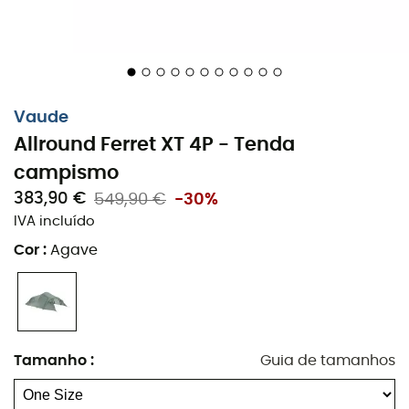
lona? Com a
Allround Ferret XT 4P
, cada aventura se
torna uma memória eterna.
3 entradas
1 abside espaçosa
Vaude
Canais planos
Allround Ferret XT 4P - Tenda
campismo
Montagem muito rápida e fácil
383,90 €
549,90 €
-30%
Entrada com proteção ajustável contra chuva e
IVA incluído
olhares indiscretos
Cor
:
Agave
Área de entrada confortável
Excelente ventilação graças à janela de rede e às
aberturas de ventilação
Tamanho
:
Guia de tamanhos
Válvula de ventilação traseira
Tenda interior suspensa para montagem à prova