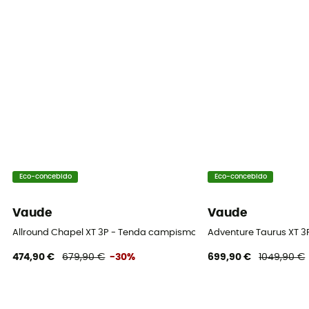
Número de varetas
8
Materiais das varetas
Aluminium
Impermeabilidade do teto (mm)
3 000 mm
Impermeabilidade do solo (mm)
5 000 mm
Eco-concebido
Eco-concebido
Vaude
Vaude
Allround Chapel XT 3P - Tenda campismo
Adventure Taurus XT 
474,90 €
679,90 €
-30%
699,90 €
1049,90 €