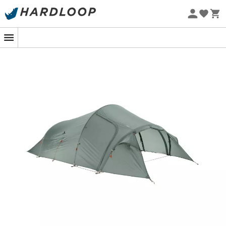
em alumínio DAC de alta qualidade é uma garantia de
Promoções de verão 🔥 -5% EXTRA a partir de 2 produtos*
com o código Summer5
estabilidade e robustez.
Eco-concebido
Seu vestíbulo espaçoso com três entradas é um
verdadeiro refúgio para cozinhar protegido das
intempéries ou para guardar seus pertences com
segurança. Quer aproveitar uma brisa de verão? Deixe-
se seduzir por sua funcionalidade engenhosa: a tenda
exterior pode ser enrolada até o arco na altura dos pés
para uma ventilação ideal. E que venha a chuva!
Graças às suas três aberturas de ventilação ajustáveis,
uma boa circulação de ar é garantida, mesmo sob
tempestade.
No interior, tudo é pensado para o conforto: um varal e
dois bolsos práticos para organizar suas coisas. Esta é
uma
tenda campismo
que sabe agradar tanto aos
novatos quanto aos especialistas em esportes ao ar
livre. Pronto para viver momentos inesquecíveis sob a