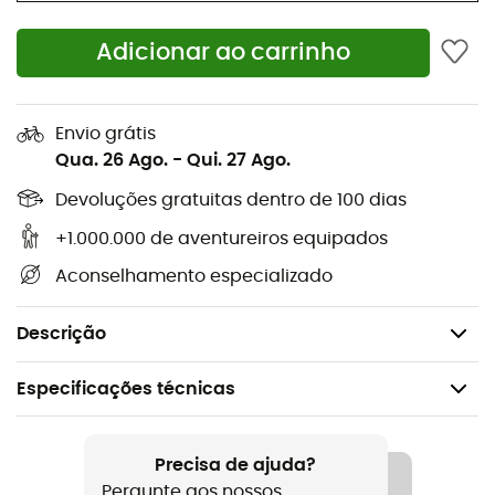
de chuva
Adicionar ao carrinho
Interior muito espaçoso
Paredes da tenda interior com painéis de
Envio grátis
ventilação em malha antimosquito para um clima
Qua. 26 Ago.
-
Qui. 27 Ago.
ambiente ideal
Devoluções gratuitas dentro de 100 dias
Porta da tenda interior com painéis de ventilação
em malha antimosquito para uma boa ventilação
+1.000.000 de aventureiros equipados
ao longo do tempo
Aconselhamento especializado
Cabines interiores removíveis para maior espaço
de estar ou armazenamento
Descrição
Especificações técnicas
Recomendado para
Trekking / Bivaque
Precisa de ajuda?
Pergunte aos nossos