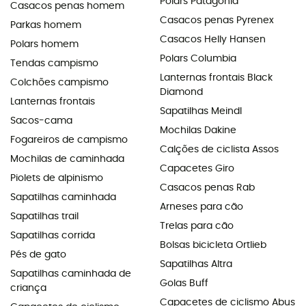
Polars Patagonia
Casacos penas homem
Casacos penas Pyrenex
Parkas homem
Casacos Helly Hansen
Polars homem
Polars Columbia
Tendas campismo
Lanternas frontais Black
Colchões campismo
Diamond
Lanternas frontais
Sapatilhas Meindl
Sacos-cama
Mochilas Dakine
Fogareiros de campismo
Calções de ciclista Assos
Mochilas de caminhada
Capacetes Giro
Piolets de alpinismo
Casacos penas Rab
Sapatilhas caminhada
Arneses para cão
Sapatilhas trail
Trelas para cão
Sapatilhas corrida
Bolsas bicicleta Ortlieb
Pés de gato
Sapatilhas Altra
Sapatilhas caminhada de
Golas Buff
criança
Capacetes de ciclismo Abus