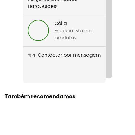
Género
HardGuides!
Homem / Mulher
Célia
Peso
Especialista em
4 700 g
produtos
Nome do produto
Contactar por mensagem
Allround Ferret XT 4P
Etiqueta
Fair Wear Foundation
Estação
Também recomendamos
3 estações
Capacidade
4 pessoas