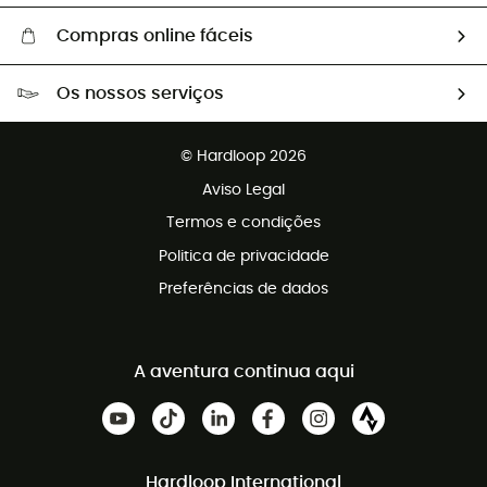
Compras online fáceis
Portes grátis a partir de 100 €
Os nossos serviços
Devoluções gratuitas em 100 dias
Vendas para grupos e clubes
Apoio ao cliente gratuito
© Hardloop 2026
Programa de afiliados
Aviso Legal
Termos e condições
Politica de privacidade
Preferências de dados
A aventura continua aqui
Hardloop International