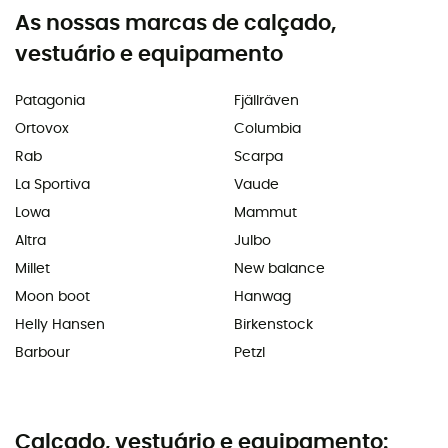
As nossas marcas de calçado,
vestuário e equipamento
Patagonia
Fjällräven
Ortovox
Columbia
Rab
Scarpa
La Sportiva
Vaude
Lowa
Mammut
Altra
Julbo
Millet
New balance
Moon boot
Hanwag
Helly Hansen
Birkenstock
Barbour
Petzl
Calçado, vestuário e equipamento: