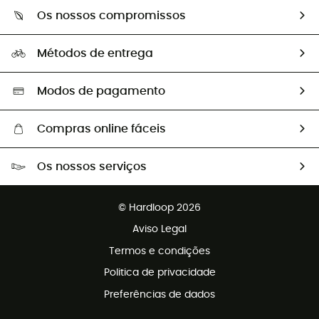
Sobre Hardloop
Guia de tamanhos
Os nossos compromissos
HardGuides
Perguntas frequentes
A nossa pegada
Os nossos embaixadores
Métodos de entrega
Trocas & Devoluções
Segunda mão
Seleção eco-responsável
Modos de pagamento
Compras online fáceis
Portes grátis a partir de 100 €
Os nossos serviços
Devoluções gratuitas em 100 dias
Vendas para grupos e clubes
Apoio ao cliente gratuito
© Hardloop 2026
Programa de afiliados
Aviso Legal
Termos e condições
Politica de privacidade
Preferências de dados