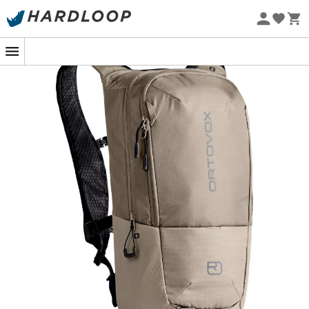
Promoções de verão 🔥 -5% EXTRA a partir de 2 produtos*
com o código Summer5
Eco-concebido
Quando o chamado das trilhas se faz ouvir, a
Sequence
Daypack 15
da
Ortovox
responde presente com