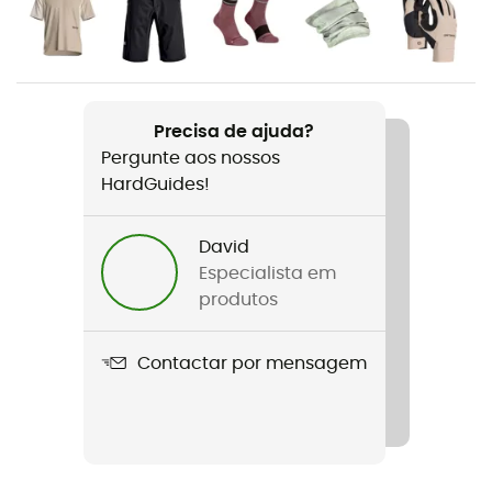
Género
Homem / Mulher
Peso
615 g
Precisa de ajuda?
Pergunte aos nossos
Nome do produto
HardGuides!
Sequence Daypack 15
David
Compatível com sistema de hidratação
Especialista em
Sim
produtos
Materiais
Contactar por mensagem
100 % poliamida
Capa de chuva
Não