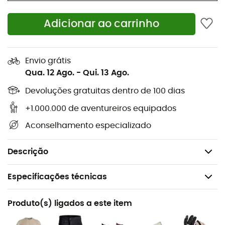
sua aventura.
Adicionar ao carrinho
E porque cada detalhe conta, a Ortovox apostou em
materiais de qualidade que garantem
durabilidade
e
conforto
. Esta mochila
permanece no lugar
, mesmo
Envio grátis
quando a estrada se torna sinuosa, para permitir que
Qua. 12 Ago.
-
Qui. 13 Ago.
você se concentre no essencial: viver plenamente sua
paixão pelo ciclismo. Então, pronto para pedalar em
Devoluções gratuitas dentro de 100 dias
direção a novos horizontes com um sorriso e total
+1.000.000 de aventureiros equipados
confiança?
Aconselhamento especializado
Material principal: 100% poliamida
Material secundário: 82% poliamida, 18% elastano
Descrição
Especificações técnicas
Recomendado para
Produto(s) ligados a este item
BTT / Ciclismo