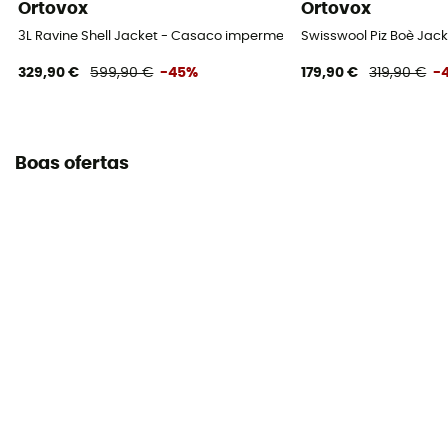
Ortovox
Ortovox
3L Ravine Shell Jacket - Casaco impermeável homem
Swisswool Piz Boè Jac
329,90 €
599,90 €
-45%
179,90 €
319,90 €
-
Boas ofertas