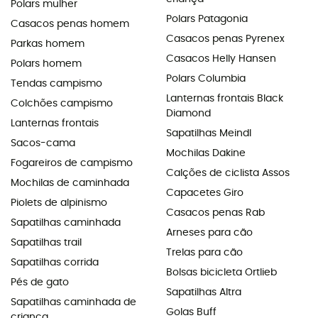
Polars mulher
Polars Patagonia
Casacos penas homem
Casacos penas Pyrenex
Parkas homem
Casacos Helly Hansen
Polars homem
Polars Columbia
Tendas campismo
Lanternas frontais Black
Colchões campismo
Diamond
Lanternas frontais
Sapatilhas Meindl
Sacos-cama
Mochilas Dakine
Fogareiros de campismo
Calções de ciclista Assos
Mochilas de caminhada
Capacetes Giro
Piolets de alpinismo
Casacos penas Rab
Sapatilhas caminhada
Arneses para cão
Sapatilhas trail
Trelas para cão
Sapatilhas corrida
Bolsas bicicleta Ortlieb
Pés de gato
Sapatilhas Altra
Sapatilhas caminhada de
Golas Buff
criança