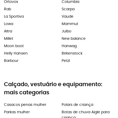
Ortovox
Columbia
Rab
Scarpa
La Sportiva
Vaude
Lowa
Mammut
Altra
Julbo
Millet
New balance
Moon boot
Hanwag
Helly Hansen
Birkenstock
Barbour
Petzl
Calçado, vestuário e equipamento:
mais categorias
Casacos penas mulher
Polars de criança
Parkas mulher
Botas de chuva Aigle para
criança