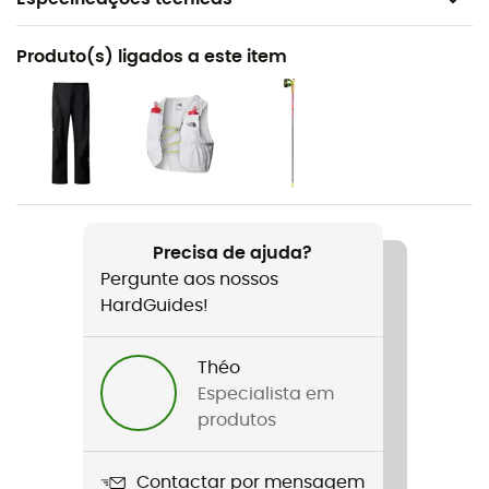
Recomendado para
Produto(s) ligados a este item
Trail
Género
Homem / Mulher
Peso
2 x 238 g
Precisa de ajuda?
Pergunte aos nossos
Nome do produto
HardGuides!
Summit Vectiv Sky 2
Distância semanal de treino
Théo
10 to 30 km
Especialista em
produtos
Terreno
Caminho
Contactar por mensagem