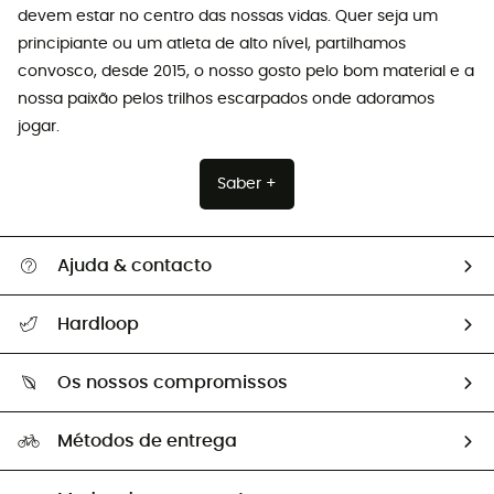
devem estar no centro das nossas vidas. Quer seja um
principiante ou um atleta de alto nível, partilhamos
convosco, desde 2015, o nosso gosto pelo bom material e a
nossa paixão pelos trilhos escarpados onde adoramos
jogar.
Saber +
Ajuda & contacto
Seguir a minha encomenda
Hardloop
Devoluções e reembolsos
Sobre Hardloop
Guia de tamanhos
Os nossos compromissos
HardGuides
Perguntas frequentes
A nossa pegada
Os nossos embaixadores
Métodos de entrega
Trocas & Devoluções
Segunda mão
Seleção eco-responsável