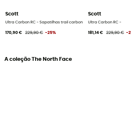
Perfil do corredor
Scott
Scott
Todos os pesos
Ultra Carbon RC - Sapatilhas trail carbono mulher
Ultra Carbon RC -
Sistema de fecho
170,90 €
229,90 €
-25%
181,14 €
229,90 €
-2
Atacadores
A coleção The North Face