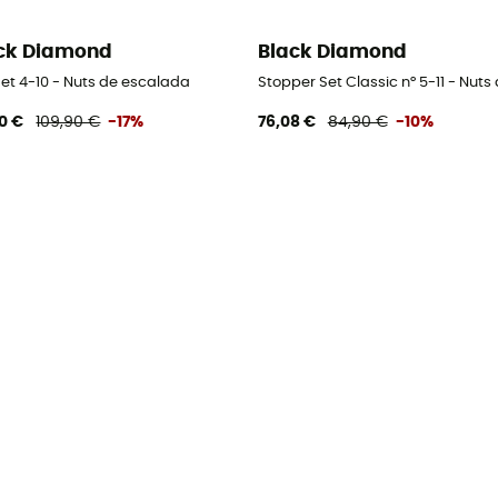
ck Diamond
Black Diamond
Set 4-10 - Nuts de escalada
Stopper Set Classic n° 5-11 - Nut
0 €
109,90 €
-17%
76,08 €
84,90 €
-10%