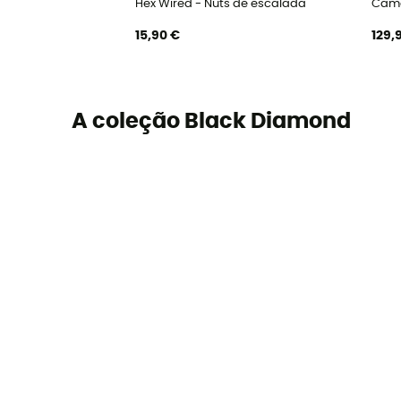
Hex Wired - Nuts de escalada
Cama
15,90 €
129,
A coleção Black Diamond