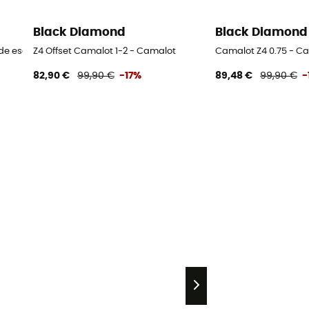
Black Diamond
Black Diamond
s de escalada
Z4 Offset Camalot 1-2 - Camalot
Camalot Z4 0.75 - C
82,90 €
99,90 €
-17%
89,48 €
99,90 €
-