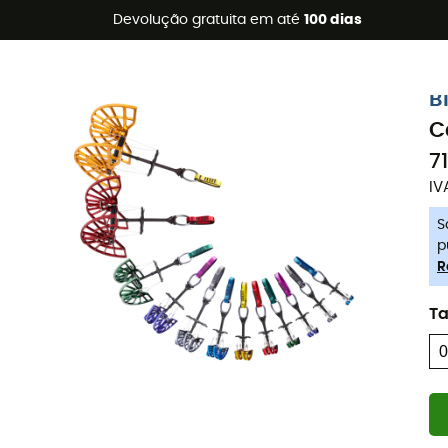
s de verão 🔥 -5% EXTRA a partir de 2 produtos* com o códig
Devolução gratuita em até
100 dias
-5% Extra - Code Summer5
B
C
7
IV
S
p
R
T