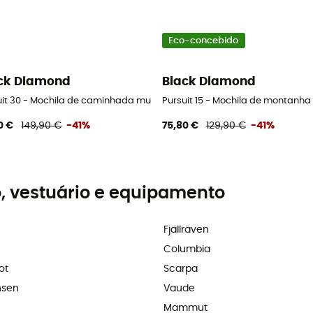
Eco-concebido
ck Diamond
Black Diamond
uit 30 - Mochila de caminhada mulher
Pursuit 15 - Mochila de montanha
0 €
149,90 €
-41%
75,80 €
129,90 €
-41%
, vestuário e equipamento
Fjällräven
Columbia
ot
Scarpa
nsen
Vaude
Mammut