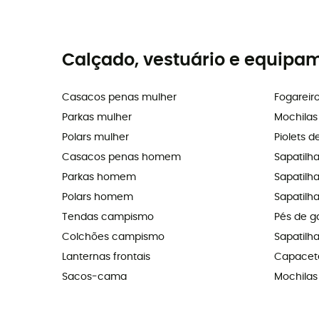
Calçado, vestuário e equipa
Casacos penas mulher
Fogareir
Parkas mulher
Mochila
Polars mulher
Piolets d
Casacos penas homem
Sapatilh
Parkas homem
Sapatilhas
Polars homem
Sapatilha
Tendas campismo
Pés de g
Colchões campismo
Sapatilh
Lanternas frontais
Capacete
Sacos-cama
Mochilas