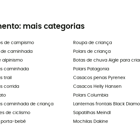
mento: mais categorias
os de campismo
Roupa de criança
s de caminhada
Polars de criança
e alpinismo
Botas de chuva Aigle para cri
as caminhada
Polars Patagonia
 trail
Casacos penas Pyrenex
s corrida
Casacos Helly Hansen
ato
Polars Columbia
as caminhada de criança
Lanternas frontais Black Diam
s de ciclismo
Sapatilhas Meindl
 porta-bebé
Mochilas Dakine