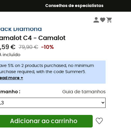
o Summer5
Conselhos de especialistas
Escalada
Equipamento
Nuts de escalada
lack Diamond
amalot C4 - Camalot
1,59 €
79,90 €
-10%
A incluído
ave 5% on 2 products purchased, no minimum
urchase required, with the code Summer5.
ead more +
amanho
:
Guia de tamanhos
Adicionar ao carrinho