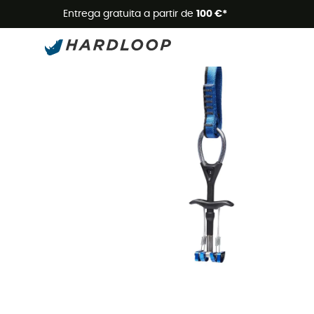
Promoçõe
Entrega gratuita a partir de
100 €*