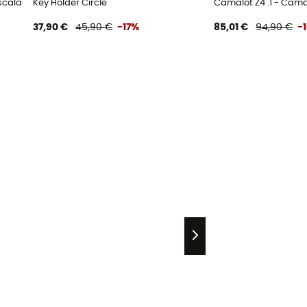
escalada
Key Holder Circle
Camalot Z4 .1 - Cama
37,90 €
45,90 €
-17%
85,01 €
94,90 €
-