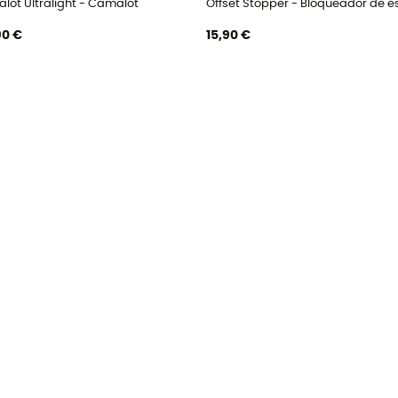
lot Ultralight - Camalot
Offset Stopper - Bloqueador de 
90 €
15,90 €