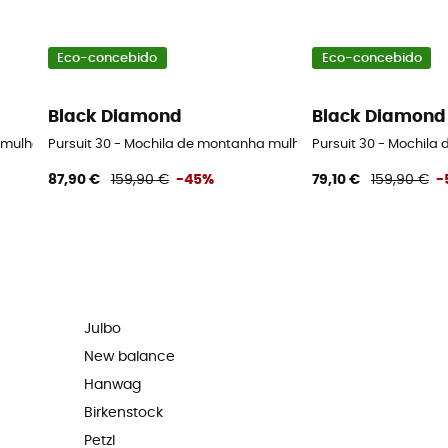
Eco-concebido
Eco-concebido
Black Diamond
Black Diamond
 mulher
Pursuit 30 - Mochila de montanha mulher
Pursuit 30 - Mochil
87,90 €
159,90 €
-45%
79,10 €
159,90 €
-
Julbo
New balance
Hanwag
Birkenstock
Petzl