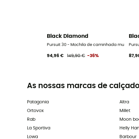
Black Diamond
Bla
Pursuit 30 - Mochila de caminhada mulher
Purs
94,96 €
149,90 €
-36%
87,9
As nossas marcas de calçado
Patagonia
Altra
Ortovox
Millet
Rab
Moon bo
La Sportiva
Helly Ha
Lowa
Barbour