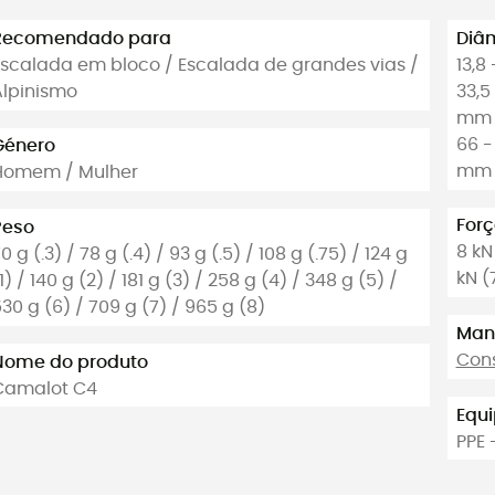
Recomendado para
Diâm
Escalada em bloco / Escalada de grandes vias /
13,8
Alpinismo
33,5
mm (
66 -
Género
mm (
Homem / Mulher
For
Peso
8 kN 
0 g (.3) / 78 g (.4) / 93 g (.5) / 108 g (.75) / 124 g
kN (
1) / 140 g (2) / 181 g (3) / 258 g (4) / 348 g (5) /
30 g (6) / 709 g (7) / 965 g (8)
Manu
Cons
Nome do produto
Camalot C4
Equi
PPE 