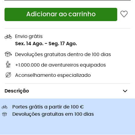
Sapatilhas corrida
Bolsas bicicleta Ortlieb
Pés de gato
Adicionar ao carrinho
Sapatilhas Altra
Sapatilhas caminhada de
Golas Buff
criança
Capacetes de ciclismo Abus
Capacetes de ciclismo
Envio grátis
Casacos penas Patagonia
Mochilas porta-bebé
Sex. 14 Ago.
-
Seg. 17 Ago.
Roupa de criança
Devoluções gratuitas dentro de 100 dias
+1.000.000 de aventureiros equipados
Aconselhamento especializado
Caminhada
Mochilas de caminhada
Descrição
Portes grátis a partir de 100 €
Devoluções gratuitas em 100 dias