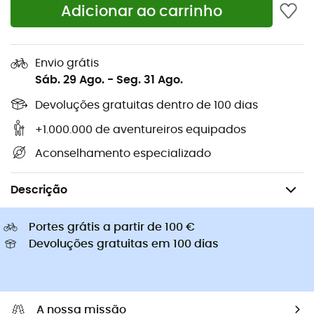
Adicionar ao carrinho
Sapatilhas Altra
Sapatilhas caminhada de
Golas Buff
criança
Capacetes de ciclismo Abus
Capacetes de ciclismo
Envio grátis
Casacos penas Patagonia
Mochilas porta-bebé
Sáb. 29 Ago.
-
Seg. 31 Ago.
Roupa de criança
Devoluções gratuitas dentro de 100 dias
+1.000.000 de aventureiros equipados
Aconselhamento especializado
Ciclismo
Mochilas de ciclismo
Descrição
Portes grátis a partir de 100 €
Devoluções gratuitas em 100 dias
A nossa missão