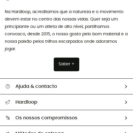
Na Hardloop, acreditamos que a natureza e o movimento
devem estar no centro das nossas vidas. Quer seja um
principiante ou um atleta de alto nível, partilhamos
convosco, desde 2015, o nosso gosto pelo bom material e a
nossa paixão pelos trilhos escarpados onde adoramos
jogar.
Saber +
Ajuda & contacto
Seguir a minha encomenda
Hardloop
Devoluções e reembolsos
Sobre Hardloop
Guia de tamanhos
Os nossos compromissos
HardGuides
Perguntas frequentes
A nossa pegada
Os nossos embaixadores