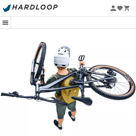
Promoções de verão 🔥 -5% EXTRA a partir de 2 produtos*
Patagonia
Fjällräven
com o código Summer5
Ortovox
Columbia
Eco-concebido
Rab
Scarpa
La Sportiva
Vaude
Lowa
Mammut
Altra
Julbo
Millet
New balance
Moon boot
Hanwag
Helly Hansen
Birkenstock
Barbour
Petzl
Calçado, vestuário e equipamento:
mais categorias
Casacos penas mulher
Polars de criança