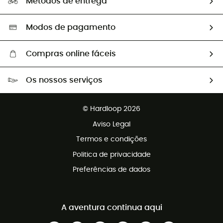
Métodos de entrega
Trocas & Devoluções
Segunda mão
Seleção eco-responsável
Modos de pagamento
Compras online fáceis
Portes grátis a partir de 100 €
Os nossos serviços
Devoluções gratuitas em 100 dias
Vendas para grupos e clubes
Apoio ao cliente gratuito
© Hardloop 2026
Programa de afiliados
Aviso Legal
Termos e condições
Politica de privacidade
Preferências de dados
A aventura continua aqui