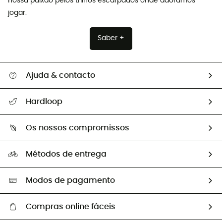
nossa paixão pelos trilhos escarpados onde adoramos
jogar.
Saber +
Ajuda & contacto
Seguir a minha encomenda
Hardloop
Devoluções e reembolsos
Sobre Hardloop
Guia de tamanhos
Os nossos compromissos
HardGuides
Perguntas frequentes
A nossa pegada
Os nossos embaixadores
Métodos de entrega
Trocas & Devoluções
Segunda mão
Seleção eco-responsável
Modos de pagamento
Compras online fáceis