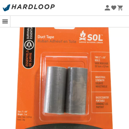
Lowa
Mammut
Promoções de verão 🔥 -5% EXTRA a partir de 2 produtos*
Altra
Julbo
com o código Summer5
Millet
New balance
Moon boot
Hanwag
Helly Hansen
Birkenstock
Barbour
Petzl
Calçado, vestuário e equipamento:
mais categorias
Casacos penas mulher
Polars de criança
Parkas mulher
Botas de chuva Aigle para
criança
Polars mulher
Polars Patagonia
Casacos penas homem
Casacos penas Pyrenex
Parkas homem
Casacos Helly Hansen