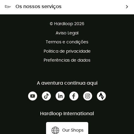
Portes grátis a partir de 100 €
Os nossos serviços
Devoluções gratuitas em 100 dias
Vendas para grupos e clubes
Apoio ao cliente gratuito
© Hardloop 2026
Programa de afiliados
Aviso Legal
Termos e condições
Politica de privacidade
Preferências de dados
A aventura continua aqui
Hardloop International
Our Shops