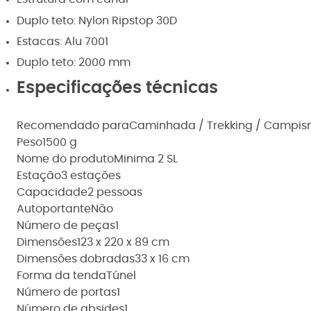
Duplo teto: Nylon Ripstop 30D
Estacas: Alu 7001
Duplo teto: 2000 mm
Especificações técnicas
Recomendado para
Caminhada / Trekking / Campis
Peso
1500 g
Nome do produto
Minima 2 SL
Estação
3 estações
Capacidade
2 pessoas
Autoportante
Não
Número de peças
1
Dimensões
123 x 220 x 89 cm
Dimensões dobradas
33 x 16 cm
Forma da tenda
Túnel
Número de portas
1
Número de absides
1