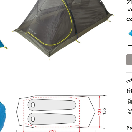
2
IV
Co
Pr