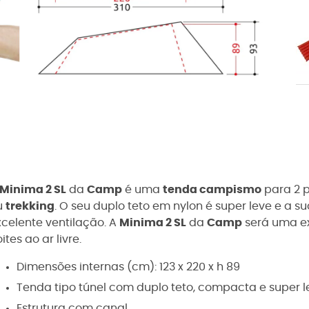
Minima 2 SL
da
Camp
é uma
tenda campismo
para 2 p
u
trekking
. O seu duplo teto em nylon é super leve e a 
xcelente ventilação. A
Minima 2 SL
da
Camp
será uma e
ites ao ar livre.
Dimensões internas (cm): 123 x 220 x h 89
Tenda tipo túnel com duplo teto, compacta e super l
Estrutura com canal