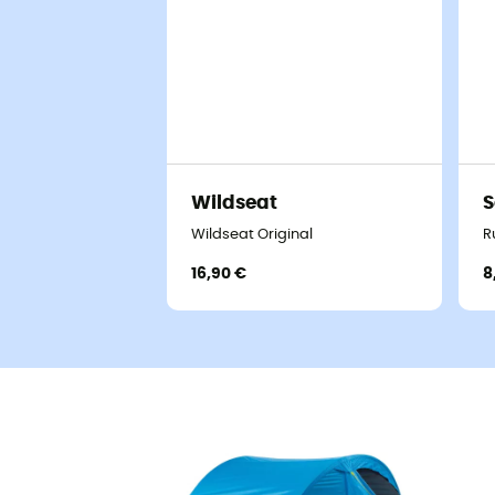
Wildseat
S
Wildseat Original
R
16,90 €
8