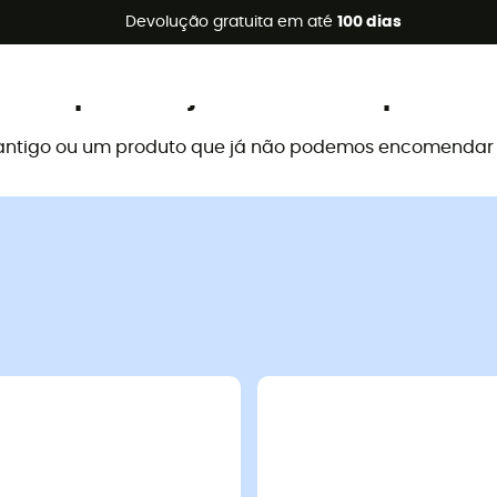
s de verão 🔥 -5% EXTRA a partir de 2 produtos* com o códig
Devolução gratuita em até
100 dias
Este produto já não está disponível
antigo ou um produto que já não podemos encomendar a