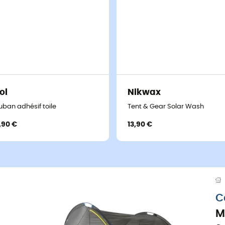
ol
Nikwax
uban adhésif toile
Tent & Gear Solar Wash
,90 €
13,90 €
C
M