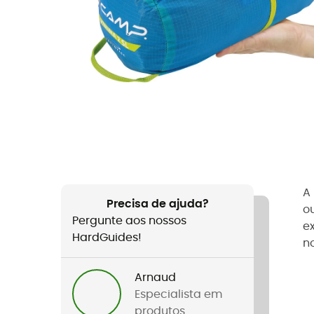
A
Precisa de ajuda?
o
Pergunte aos nossos
e
HardGuides!
no
Arnaud
Especialista em
produtos