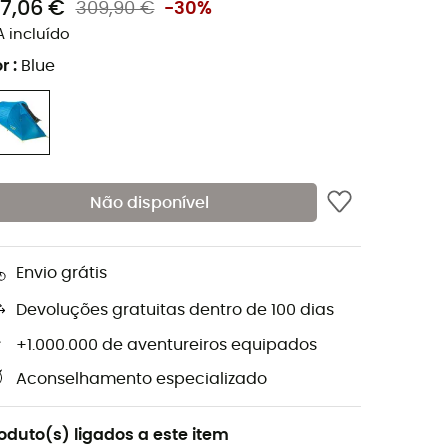
17,06 €
309,90 €
-30%
A incluído
r
:
Blue
Não disponível
Envio grátis
Devoluções gratuitas dentro de 100 dias
+1.000.000 de aventureiros equipados
Aconselhamento especializado
oduto(s) ligados a este item