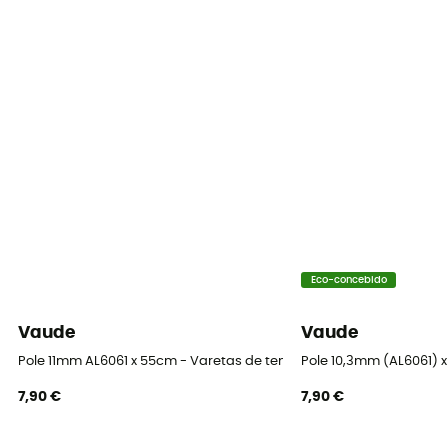
Eco-concebido
Vaude
Vaude
Pole 11mm AL6061 x 55cm - Varetas de tenda
Pole 10,3mm (AL6061) x
7,90 €
7,90 €