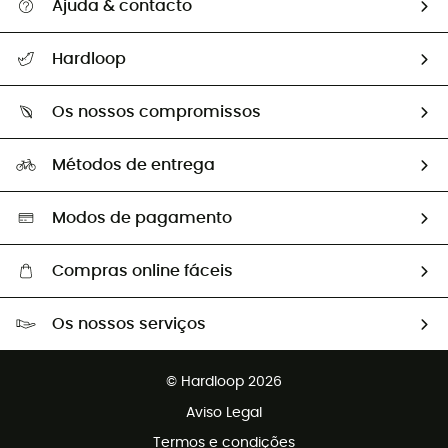
Ajuda & contacto
Seguir a minha encomenda
Hardloop
Devoluções e reembolsos
Sobre Hardloop
Guia de tamanhos
Os nossos compromissos
HardGuides
Perguntas frequentes
A nossa pegada
Os nossos embaixadores
Métodos de entrega
Trocas & Devoluções
Segunda mão
Seleção eco-responsável
Modos de pagamento
Compras online fáceis
Portes grátis a partir de 100 €
Os nossos serviços
Devoluções gratuitas em 100 dias
Vendas para grupos e clubes
Apoio ao cliente gratuito
© Hardloop 2026
Programa de afiliados
Aviso Legal
Termos e condições