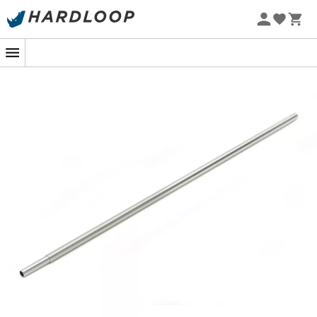
Promoções de verão 🔥 -5% EXTRA a partir de 2 produtos*
com o código Summer5