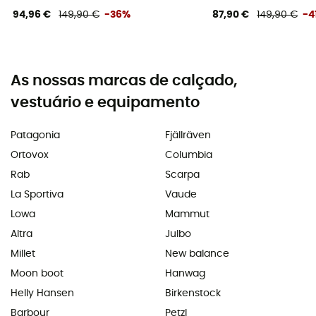
94,96 €
149,90 €
-36%
87,90 €
149,90 €
-4
As nossas marcas de calçado,
vestuário e equipamento
Patagonia
Fjällräven
Ortovox
Columbia
Rab
Scarpa
La Sportiva
Vaude
Lowa
Mammut
Altra
Julbo
Millet
New balance
Moon boot
Hanwag
Helly Hansen
Birkenstock
Barbour
Petzl