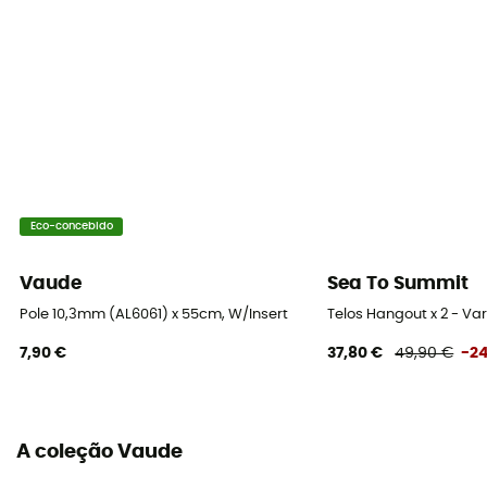
Eco-concebido
Vaude
Sea To Summit
Pole 10,3mm (AL6061) x 55cm, W/Insert
Telos Hangout x 2 - Va
7,90 €
37,80 €
49,90 €
-2
A coleção Vaude