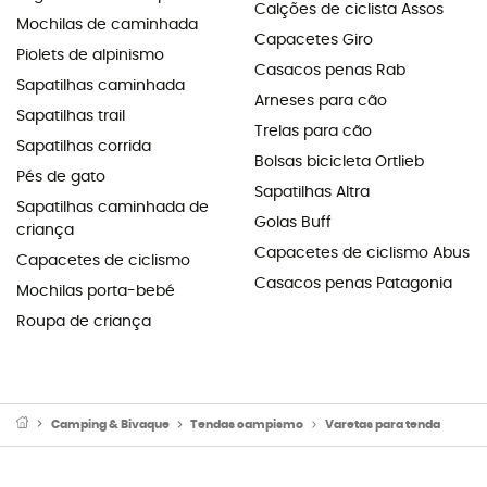
Calções de ciclista Assos
Mochilas de caminhada
Capacetes Giro
Piolets de alpinismo
Casacos penas Rab
Sapatilhas caminhada
Arneses para cão
Sapatilhas trail
Trelas para cão
Sapatilhas corrida
Bolsas bicicleta Ortlieb
Pés de gato
Sapatilhas Altra
Sapatilhas caminhada de
Golas Buff
criança
Capacetes de ciclismo Abus
Capacetes de ciclismo
Casacos penas Patagonia
Mochilas porta-bebé
Roupa de criança
Camping & Bivaque
Tendas campismo
Varetas para tenda