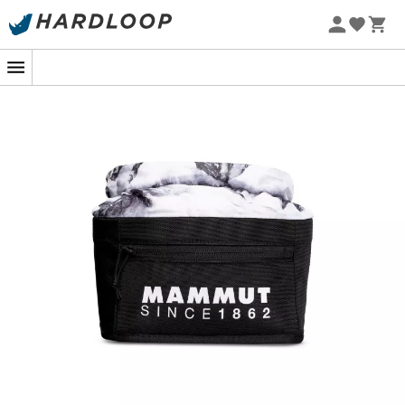
Promoções de verão 🔥 -5% EXTRA a partir de 2 produtos*
Patagonia
Fjällräven
com o código Summer5
Ortovox
Columbia
Rab
Scarpa
La Sportiva
Vaude
Lowa
Mammut
Altra
Julbo
Millet
New balance
Moon boot
Hanwag
Helly Hansen
Birkenstock
Barbour
Petzl
Calçado, vestuário e equipamento:
mais categorias
Casacos penas mulher
Polars de criança