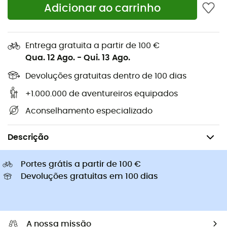
Adicionar ao carrinho
Sapatilhas Altra
Sapatilhas caminhada de
Golas Buff
criança
Capacetes de ciclismo Abus
Capacetes de ciclismo
Entrega gratuita a partir de 100 €
Casacos penas Patagonia
Mochilas porta-bebé
Qua. 12 Ago.
-
Qui. 13 Ago.
Roupa de criança
Devoluções gratuitas dentro de 100 dias
+1.000.000 de aventureiros equipados
Aconselhamento especializado
Escalada
Acessórios de escalada
Sacos de magnésio
Descrição
Portes grátis a partir de 100 €
Devoluções gratuitas em 100 dias
A nossa missão