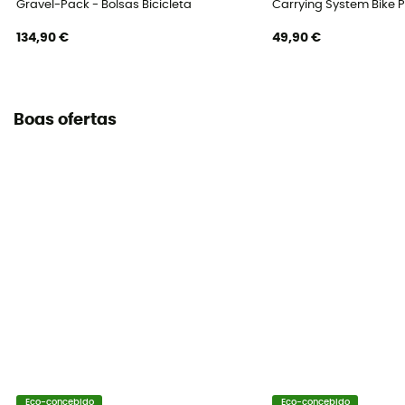
Gravel-Pack - Bolsas Bicicleta
Carrying System Bike P
Localização do alforge
Porta-bagagens
134,90 €
49,90 €
Boas ofertas
Eco-concebido
Eco-concebido