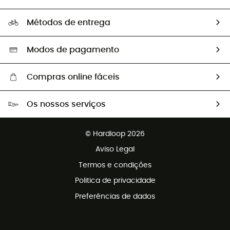
HardGuides
Perguntas frequentes
A nossa pegada
Os nossos embaixadores
Métodos de entrega
Trocas & Devoluções
Segunda mão
Seleção eco-responsável
Modos de pagamento
Compras online fáceis
Portes grátis a partir de 100 €
Os nossos serviços
Devoluções gratuitas em 100 dias
Vendas para grupos e clubes
Apoio ao cliente gratuito
© Hardloop 2026
Programa de afiliados
Aviso Legal
Termos e condições
Politica de privacidade
Preferências de dados