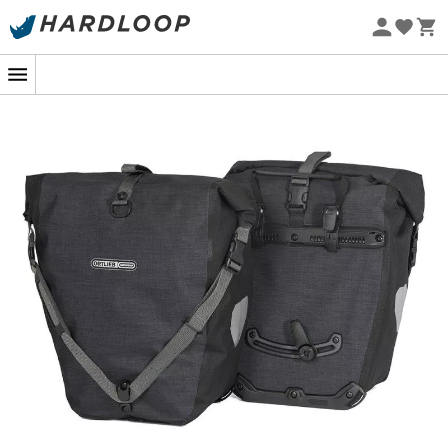
Promoções de verão 🔥 -5% EXTRA a partir de 2 produtos*
com o código Summer5
Eco-concebido
As
bolsas de roda traseira Back-Roller Plus
da
Ortlieb
são indispensáveis para todos os entusiastas do
cicloturismo
. Feitas de tecido Cordura, as
Back-Roller
Plus
são completamente impermeáveis à água e à
poeira. Equipadas com o sistema inovador
Quick-
Lock2.1
, as
Back-Roller Plus
fixam-se facilmente, com
ganchos de fechamento automático, à roda traseira.
Retirá-las também é muito simples. O sistema de
fechamento por enrolamento é uma vantagem
adicional para a ergonomia dessas
bolsas de roda
traseira
. A presença de uma alça de ombro nas
bolsas
Ortlieb
permite transportá-las facilmente durante suas
excursões. Finalmente, combinadas, elas oferecem um