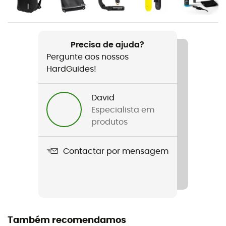
4 x 840 g
Nome do produto
Back-Roller Plus
Precisa de ajuda?
Pergunte aos nossos
Materiais
HardGuides!
PS36C
David
Profundidade
Especialista em
17 cm
produtos
Peso do par
Contactar por mensagem
1680 g
Impermeabilidade
Sim
Capa de chuva
Também recomendamos