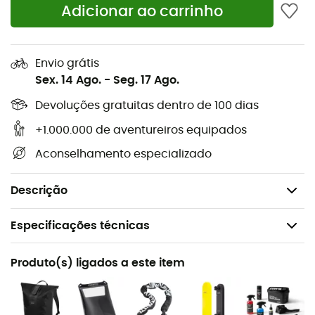
Peso:
1.680 g
Adicionar ao carrinho
Volume:
40 L
Material:
PS36C Granito - preto
Envio grátis
Sistemas de fixação Quick-Lock2.1 para todos os
Sex. 14 Ago.
-
Seg. 17 Ago.
bagageiros com diâmetro de tubo até 16 mm
Devoluções gratuitas dentro de 100 dias
Inserções que permitem encurtar os ganchos para
12, 10 e 8 mm
+1.000.000 de aventureiros equipados
Elementos refletivos 3M Scotchlite
Aconselhamento especializado
Bolso interno
Instruções sobre o Quick-Lock 2.1
Descrição
Especificações técnicas
Recomendado para
Produto(s) ligados a este item
Ciclismo / Cicloturismo
Peso