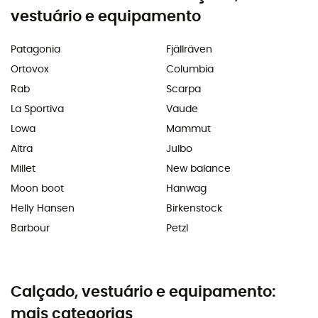
vestuário e equipamento
Patagonia
Fjällräven
Ortovox
Columbia
Rab
Scarpa
La Sportiva
Vaude
Lowa
Mammut
Altra
Julbo
Millet
New balance
Moon boot
Hanwag
Helly Hansen
Birkenstock
Barbour
Petzl
Calçado, vestuário e equipamento:
mais categorias