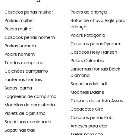
Casacos penas mulher
Polars de criança
Parkas mulher
Botas de chuva Aigle para
criança
Polars mulher
Polars Patagonia
Casacos penas homem
Casacos penas Pyrenex
Parkas homem
Casacos Helly Hansen
Polars homem
Polars Columbia
Tendas campismo
Lanternas frontais Black
Colchões campismo
Diamond
Lanternas frontais
Sapatilhas Meindl
Sacos-cama
Mochilas Dakine
Fogareiros de campismo
Calções de ciclista Assos
Mochilas de caminhada
Capacetes Giro
Piolets de alpinismo
Casacos penas Rab
Sapatilhas caminhada
Arneses para cão
Sapatilhas trail
Trelas para cão