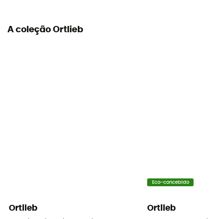
Sistema de fixação
A coleção Ortlieb
Quick-Lock 2.1
Número de alforges
Este produto inclui 2 alforges
Símbolo IP Ortlieb
IP 64 – Produto completamente estanque ao pó e
protegido contra salpicos de água em todas as
direções
Elementos refletivos
Sim
Eco-concebido
Fixação do alforge
Quick-Lock 2.1
Ortlieb
Ortlieb