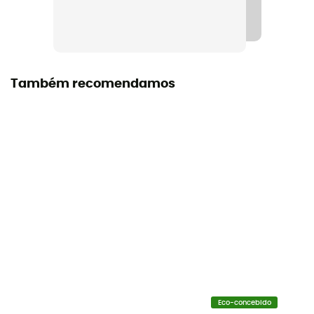
pour combinaison avec des sacoches de vélo
Impermeabilidade
Sim
Também recomendamos
Volume
31 L
Dimensões
30 x 54 x 27 cm
Materiais
PD62/PD60 (polyester coated with polyurethane)
Símbolo IP Ortlieb
IP 64 – Produto completamente estanque ao pó e
protegido contra salpicos de água em todas as
direções
Eco-concebido