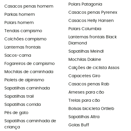
Polars Patagonia
Casacos penas homem
Casacos penas Pyrenex
Parkas homem
Casacos Helly Hansen
Polars homem
Polars Columbia
Tendas campismo
Lanternas frontais Black
Colchões campismo
Diamond
Lanternas frontais
Sapatilhas Meindl
Sacos-cama
Mochilas Dakine
Fogareiros de campismo
Calções de ciclista Assos
Mochilas de caminhada
Capacetes Giro
Piolets de alpinismo
Casacos penas Rab
Sapatilhas caminhada
Arneses para cão
Sapatilhas trail
Trelas para cão
Sapatilhas corrida
Bolsas bicicleta Ortlieb
Pés de gato
Sapatilhas Altra
Sapatilhas caminhada de
Golas Buff
criança