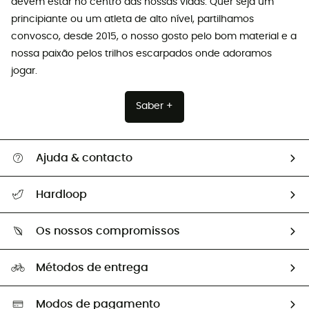
devem estar no centro das nossas vidas. Quer seja um
principiante ou um atleta de alto nível, partilhamos
convosco, desde 2015, o nosso gosto pelo bom material e a
nossa paixão pelos trilhos escarpados onde adoramos
jogar.
Saber +
Ajuda & contacto
Seguir a minha encomenda
Hardloop
Devoluções e reembolsos
Sobre Hardloop
Guia de tamanhos
Os nossos compromissos
HardGuides
Perguntas frequentes
A nossa pegada
Os nossos embaixadores
Métodos de entrega
Trocas & Devoluções
Segunda mão
Seleção eco-responsável
Modos de pagamento