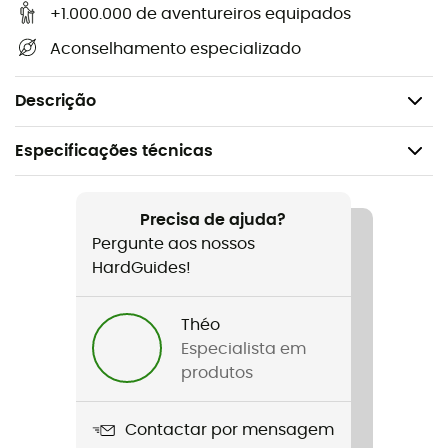
Fechamento de enrolar com barra de reforço
+1.000.000 de aventureiros equipados
Alças de compressão
Aconselhamento especializado
Fivelas de abertura rápida para combinação com
alforjes de bicicleta
Descrição
Especificações técnicas
Recomendado para
Viagem / Cicloturismo
Precisa de ajuda?
Pergunte aos nossos
Peso
HardGuides!
710 g
Théo
Nome do produto
Especialista em
Rack-Pack Free
produtos
Características
Contactar por mensagem
Sangles de compression / Boucles à ouverture rapide