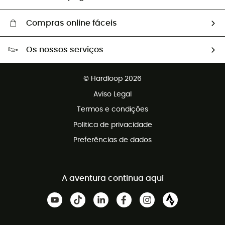
Compras online fáceis
Portes grátis a partir de 100 €
Os nossos serviços
Devoluções gratuitas em 100 dias
Vendas para grupos e clubes
Apoio ao cliente gratuito
© Hardloop 2026
Programa de afiliados
Aviso Legal
Termos e condições
Politica de privacidade
Preferências de dados
A aventura continua aqui