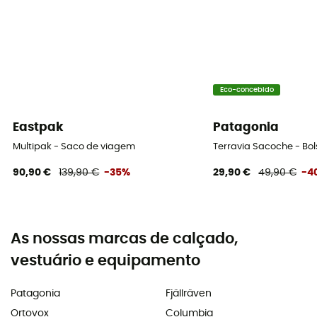
Eco-concebido
Eastpak
Patagonia
Multipak - Saco de viagem
Terravia Sacoche - Bol
90,90 €
139,90 €
-35%
29,90 €
49,90 €
-4
As nossas marcas de calçado,
vestuário e equipamento
Patagonia
Fjällräven
Ortovox
Columbia