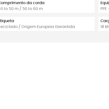
Comprimento da corda
Equi
0 to 50 m / 50 to 60 m
PPE 
Etiqueta
Car
Reciclado / Origem Europeia Garantida
18 k