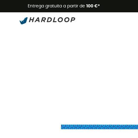
Promoçõe
Entrega gratuita a partir de
100 €*