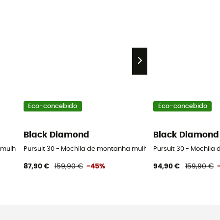
Eco-concebido
Eco-concebido
Black Diamond
Black Diamond
 mulher
Pursuit 30 - Mochila de montanha mulher
Pursuit 30 - Mochil
87,90 €
159,90 €
-45%
94,90 €
159,90 €