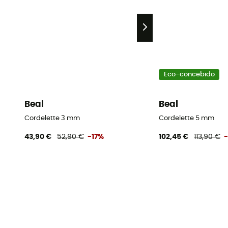
Eco-concebido
Beal
Beal
Cordelette 3 mm
Cordelette 5 mm
43,90 €
52,90 €
-17%
102,45 €
113,90 €