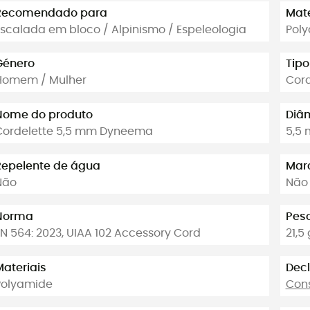
Recomendado para
Mate
Escalada em bloco / Alpinismo / Espeleologia
Pol
Género
Tipo
Homem / Mulher
Cor
Nome do produto
Diâ
Cordelette 5,5 mm Dyneema
5,5
Repelente de água
Mar
Não
Não
Norma
Peso
EN 564: 2023, UIAA 102 Accessory Cord
21,5 
Materiais
Dec
Polyamide
Cons