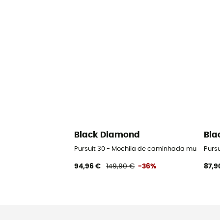
Black Diamond
Bla
Pursuit 30 - Mochila de caminhada mulher
Purs
94,96 €
149,90 €
-36%
87,9