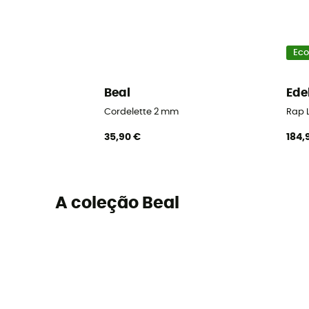
Eco
Beal
Ede
Cordelette 2 mm
Rap L
35,90 €
184,
A coleção Beal