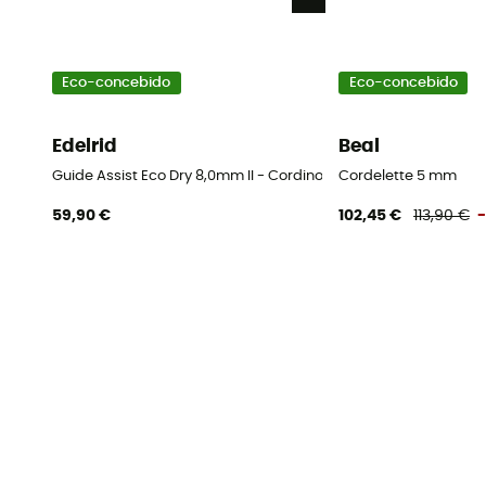
Eco-concebido
Eco-concebido
Edelrid
Beal
Guide Assist Eco Dry 8,0mm II - Cordino
Cordelette 5 mm
59,90 €
102,45 €
113,90 €