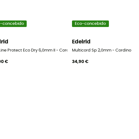
-concebido
Eco-concebido
lrid
Edelrid
ine Protect Eco Dry 6,0mm II - Cordino
Multicord Sp 2,0mm - Cordino
90 €
34,90 €