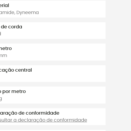
rial
yamide, Dyneema
 de corda
d
metro
 mm
cação central
 por metro
g
laração de conformidade
ultar a declaração de conformidade