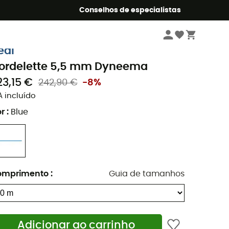
o Summer5
Conselhos de especialistas
Escalada
Equipamento
Cordinos
eal
ordelette 5,5 mm Dyneema
23,15 €
242,90 €
-8%
A incluído
r
:
Blue
omprimento
:
Guia de tamanhos
Adicionar ao carrinho