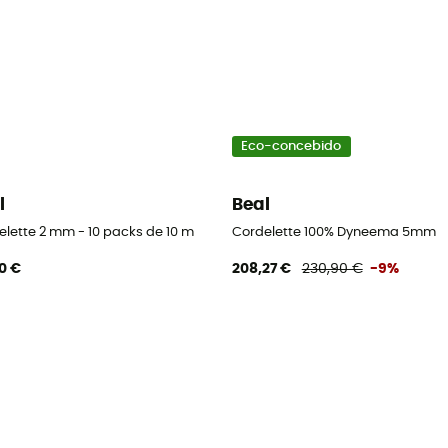
Eco-concebido
l
Beal
elette 2 mm - 10 packs de 10 m
Cordelette 100% Dyneema 5mm
0 €
208,27 €
230,90 €
-9%