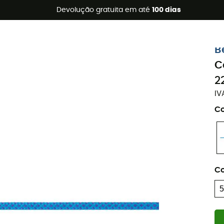
s de verão 🔥 -5% EXTRA a partir de 2 produtos* com o códig
Devolução gratuita em até
100 dias
Eco-concebido
B
C
2
IV
Co
C