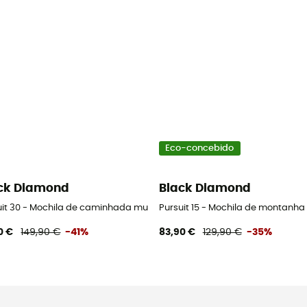
Eco-concebido
ck Diamond
Black Diamond
uit 30 - Mochila de caminhada mulher
Pursuit 15 - Mochila de montanha
0 €
149,90 €
-41%
83,90 €
129,90 €
-35%