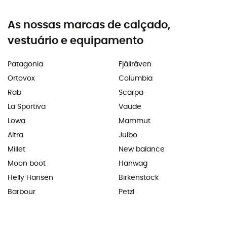
As nossas marcas de calçado,
vestuário e equipamento
Patagonia
Fjällräven
Ortovox
Columbia
Rab
Scarpa
La Sportiva
Vaude
Lowa
Mammut
Altra
Julbo
Millet
New balance
Moon boot
Hanwag
Helly Hansen
Birkenstock
Barbour
Petzl