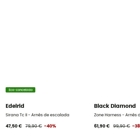
Eco-concebido
Edelrid
Black Diamond
Sirana Tc II - Arnês de escalada
Zone Harness - Arnês
47,50 €
79,90 €
-40%
61,90 €
99,90 €
-3