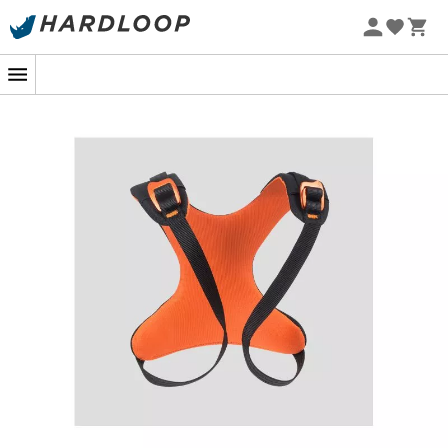
Promoções de verão 🔥 -5% EXTRA a partir de 2 produtos*
com o código Summer5
O
Rise Up
da
Beal
é um
torso ajustável
projetado para
jovens escaladores, ideal para acompanhar um arnês
de escalada como os modelos ROOKIE, AEROTEAM ou
AEROPARK. Fácil de vestir e com um conforto notável,
este torso
mantém as crianças suspensas em uma
posição vertical
, mesmo para aquelas cujos quadris
ainda não estão formados. Seu design ergonômico
garante um suporte ideal, permitindo que os jovens