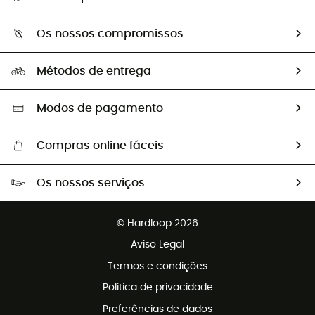
Devoluções e reembolsos
Sobre Hardloop
Guia de tamanhos
Os nossos compromissos
HardGuides
Perguntas frequentes
A nossa pegada
Os nossos embaixadores
Métodos de entrega
Trocas & Devoluções
Segunda mão
Seleção eco-responsável
Modos de pagamento
Compras online fáceis
Portes grátis a partir de 100 €
Os nossos serviços
Devoluções gratuitas em 100 dias
Vendas para grupos e clubes
Apoio ao cliente gratuito
© Hardloop 2026
Programa de afiliados
Aviso Legal
Termos e condições
Politica de privacidade
Preferências de dados