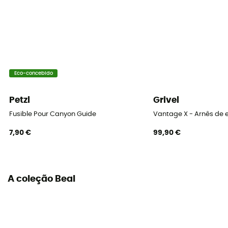
Eco-concebido
Petzl
Grivel
Fusible Pour Canyon Guide
Vantage X - Arnês de
7,90 €
99,90 €
A coleção Beal