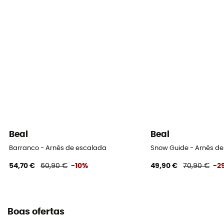
Beal
Beal
Barranco - Arnês de escalada
Snow Guide - Arnês d
54,70 €
60,90 €
-10%
49,90 €
70,90 €
-2
Boas ofertas