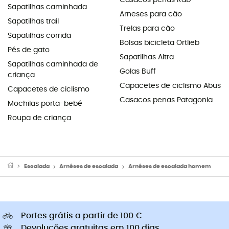
Casacos penas Rab
Sapatilhas caminhada
Arneses para cão
Sapatilhas trail
Trelas para cão
Sapatilhas corrida
Bolsas bicicleta Ortlieb
Pés de gato
Sapatilhas Altra
Sapatilhas caminhada de
Golas Buff
criança
Capacetes de ciclismo Abus
Capacetes de ciclismo
Casacos penas Patagonia
Mochilas porta-bebé
Roupa de criança
Escalada
Arnêses de escalada
Arnêses de escalada homem
Portes grátis a partir de 100 €
Devoluções gratuitas em 100 dias