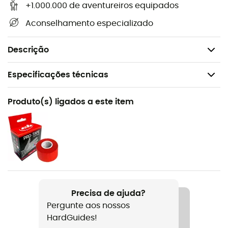
+1.000.000 de aventureiros equipados
Pontos de fixação: Esternal
Aconselhamento especializado
Número de fivelas: 2
Material: Poliamida, Alumínio
Descrição
Especificações técnicas
Recomendado para
Produto(s) ligados a este item
Escalada em bloco / Indoor climbing
Género
Criança
Peso
160 g
Precisa de ajuda?
Pergunte aos nossos
Nome do produto
HardGuides!
Rise Up