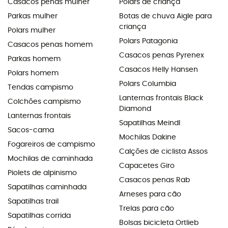
Casacos penas mulher
Polars de criança
Parkas mulher
Botas de chuva Aigle para
criança
Polars mulher
Polars Patagonia
Casacos penas homem
Casacos penas Pyrenex
Parkas homem
Casacos Helly Hansen
Polars homem
Polars Columbia
Tendas campismo
Lanternas frontais Black
Colchões campismo
Diamond
Lanternas frontais
Sapatilhas Meindl
Sacos-cama
Mochilas Dakine
Fogareiros de campismo
Calções de ciclista Assos
Mochilas de caminhada
Capacetes Giro
Piolets de alpinismo
Casacos penas Rab
Sapatilhas caminhada
Arneses para cão
Sapatilhas trail
Trelas para cão
Sapatilhas corrida
Bolsas bicicleta Ortlieb