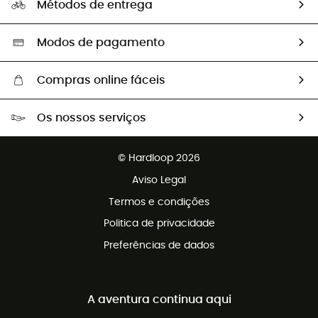
Métodos de entrega
Trocas & Devoluções
Segunda mão
Seleção eco-responsável
Modos de pagamento
Compras online fáceis
Portes grátis a partir de 100 €
Os nossos serviços
Devoluções gratuitas em 100 dias
Vendas para grupos e clubes
Apoio ao cliente gratuito
© Hardloop 2026
Programa de afiliados
Aviso Legal
Termos e condições
Politica de privacidade
Preferências de dados
A aventura continua aqui