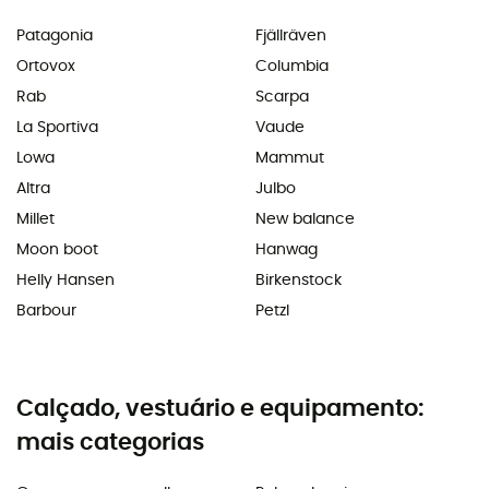
Patagonia
Fjällräven
Ortovox
Columbia
Rab
Scarpa
La Sportiva
Vaude
Lowa
Mammut
Altra
Julbo
Millet
New balance
Moon boot
Hanwag
Helly Hansen
Birkenstock
Barbour
Petzl
Calçado, vestuário e equipamento:
mais categorias