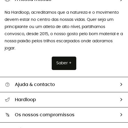
Na Hardloop, acreditamos que a natureza e o movimento
devem estar no centro das nossas vidas. Quer seja um
principiante ou um atleta de alto nível, partilhamos
convosco, desde 2015, o nosso gosto pelo bom material e a
nossa paixão pelos trilhos escarpados onde adoramos
jogar.
Saber +
Ajuda & contacto
Seguir a minha encomenda
Hardloop
Devoluções e reembolsos
Sobre Hardloop
Guia de tamanhos
Os nossos compromissos
HardGuides
Perguntas frequentes
A nossa pegada
Os nossos embaixadores