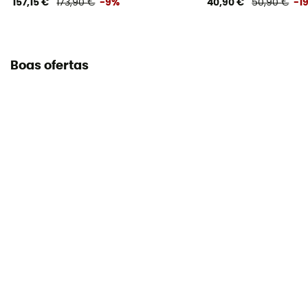
157,15 €
173,90 €
-9%
40,90 €
50,90 €
-1
Manual de instruções
Consultar o folheto informativo
Declaração de conformidade
Boas ofertas
Consultar a declaração de conformidade
Equipamento de proteção individual
PPE - Category 3