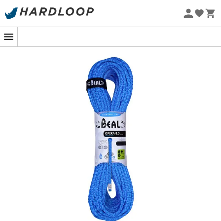
Promoções de verão 🔥 -5% EXTRA a partir de 2 produtos*
com o código Summer5
Eco-concebido