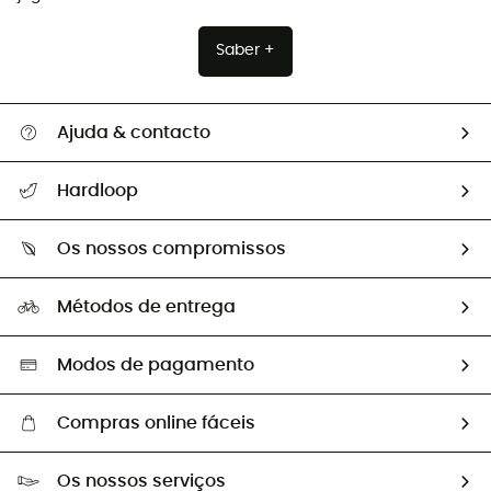
Saber +
Ajuda & contacto
Seguir a minha encomenda
Hardloop
Devoluções e reembolsos
Sobre Hardloop
Guia de tamanhos
Os nossos compromissos
HardGuides
Perguntas frequentes
A nossa pegada
Os nossos embaixadores
Métodos de entrega
Trocas & Devoluções
Segunda mão
Seleção eco-responsável
Modos de pagamento
Compras online fáceis
Portes grátis a partir de 100 €
Os nossos serviços