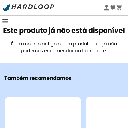
Promoções de verão 🔥 -5% EXTRA a partir de 2 produtos*
Copper Spur Ul2 - Tenda campismo
Tiger Wall UL1 Bikepa
com o código Summer5
509,90 €
599,90 €
-15%
466,90 €
549,90 €
Este produto já não está disponível
Boas ofertas
É um modelo antigo ou um produto que já não
podemos encomendar ao fabricante.
Também recomendamos