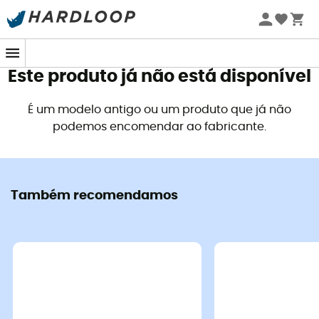
Promoções de verão 🔥 -5% EXTRA a partir de 2 produtos*
Camp
Camp
com o código Summer5
Speed Comp
Voyager - Capacete d
112,15 €
119,90 €
-6%
116,90 €
134,90 €
-1
Este produto já não está disponível
É um modelo antigo ou um produto que já não
Boas ofertas
podemos encomendar ao fabricante.
Também recomendamos