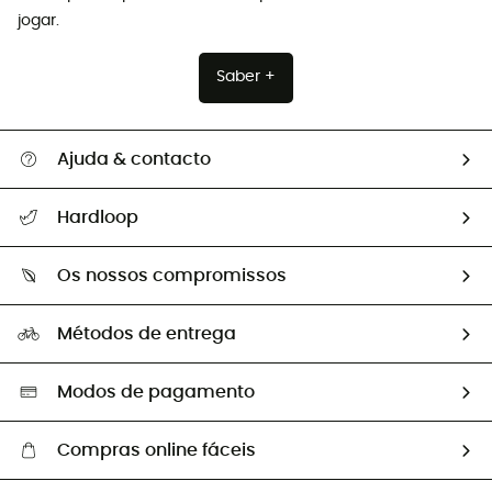
jogar.
Saber +
Ajuda & contacto
Seguir a minha encomenda
Hardloop
Devoluções e reembolsos
Sobre Hardloop
Guia de tamanhos
Os nossos compromissos
HardGuides
Perguntas frequentes
A nossa pegada
Os nossos embaixadores
Métodos de entrega
Trocas & Devoluções
Segunda mão
Seleção eco-responsável
Modos de pagamento
Compras online fáceis
Portes grátis a partir de 100 €