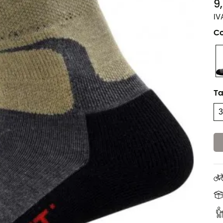
9
IV
Co
T