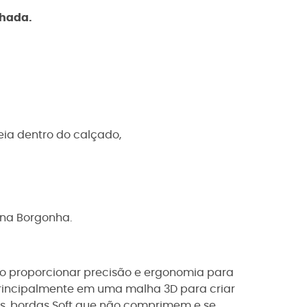
nhada.
eia dentro do calçado,
na Borgonha.
vo proporcionar precisão e ergonomia para
rincipalmente em uma malha 3D para criar
os, bordas Soft que não comprimem e se