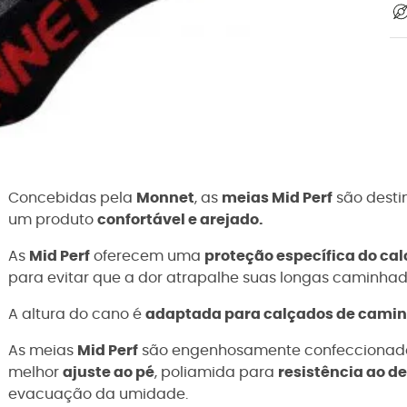
Concebidas pela
Monnet
, as
meias Mid Perf
são desti
um produto
confortável e arejado.
As
Mid Perf
oferecem uma
proteção específica do cal
para evitar que a dor atrapalhe suas longas caminhad
A altura do cano é
adaptada para calçados de camin
As meias
Mid Perf
são engenhosamente confeccionadas
melhor
ajuste ao pé
, poliamida para
resistência ao d
evacuação da umidade.