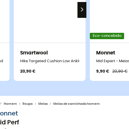
Eco-concebido
Smartwool
Monnet
ada criança
Hike Targeted Cushion Low Ankle Socks - Meias de cami
Mid Expert - Mei
20,90 €
9,90 €
20,90 €
Homem
Roupa
Meias
Meias de caminhada homem
onnet
id Perf