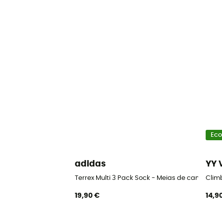
Eco
adidas
YY 
Terrex Multi 3 Pack Sock - Meias de caminhad
Clim
19,90 €
14,9