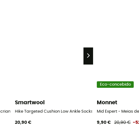
Eco-concebido
Smartwool
Monnet
 criança
Hike Targeted Cushion Low Ankle Socks - Meias de caminha
Mid Expert - Meias 
20,90 €
9,90 €
20,90 €
-5