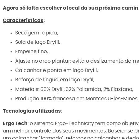
Agora só falta escolher o local da sua próxima cami
Características
:
Secagem rápida,
Sola de laço Dryfil,
Empeine fino,
Ajuste no arco plantar: evita o deslizamento da m
Calcanhar e ponta em laço Dryfil,
Reforço de língua em laço Dryfil,
Materiais: 66% Dryfil, 32% Poliamida, 2% Elastano,
Produção 100% francesa em Montceau-les-Mines 
Tecnologias utilizadas
:
Ergo Tech
: o sistema Ergo-Technicity tem como objeti
um melhor controle dos seus movimentos. Baseia-se p
um calcanhar "formado", reforços no calcanhar e ded