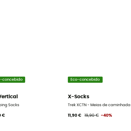
-concebido
Eco-concebido
Vertical
X-Socks
a
bing Socks
Trek XCTN - Meias de caminhada
0 €
11,90 €
19,90 €
-40%