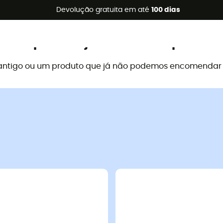
s de verão 🔥 -5% EXTRA a partir de 2 produtos* com o códig
Devolução gratuita em até
100 dias
Este produto já não está disponível
antigo ou um produto que já não podemos encomendar a