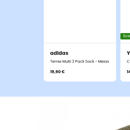
Eco
adidas
Y
Terrex Multi 3 Pack Sock - Meias de cami
C
19,90 €
1