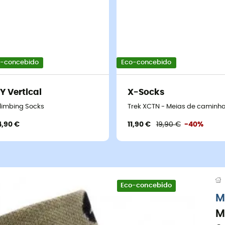
-concebido
Eco-concebido
Y Vertical
X-Socks
nhada
limbing Socks
Trek XCTN - Meias de caminh
4,90 €
11,90 €
19,90 €
-40%
Eco-concebido
M
M