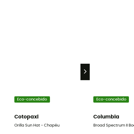
Eco-concebido
Eco-concebido
Cotopaxi
Columbia
Orilla Sun Hat - Chapéu
Broad Spectrum II B