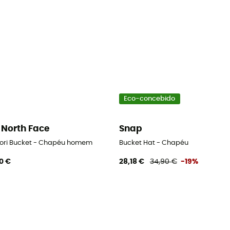
Eco-concebido
 North Face
Snap
ori Bucket - Chapéu homem
Bucket Hat - Chapéu
0 €
28,18 €
34,90 €
-19%