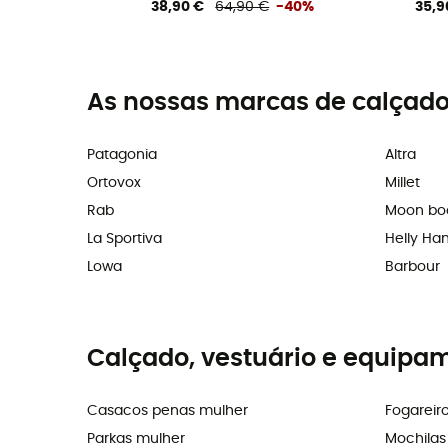
38,90 €
64,90 €
-40%
35,9
As nossas marcas de calçado
Patagonia
Altra
Ortovox
Millet
Rab
Moon bo
La Sportiva
Helly Ha
Lowa
Barbour
Calçado, vestuário e equipa
Casacos penas mulher
Fogareir
Parkas mulher
Mochila