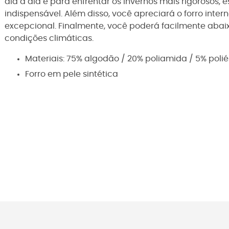
dia a dia e para enfrentar os invernos mais rigorosos, 
indispensável. Além disso, você apreciará o forro inter
excepcional. Finalmente, você poderá facilmente abai
condições climáticas.
Materiais: 75% algodão / 20% poliamida / 5% polié
Forro em pele sintética