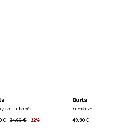
ts
Barts
ty Hat - Chapéu
Kamikaze
0 €
34,90 €
-22%
49,90 €