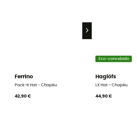
Eco-concebido
Ferrino
Haglöfs
Pack-It Hat - Chapéu
LX Hat - Chapéu
42,90 €
44,90 €