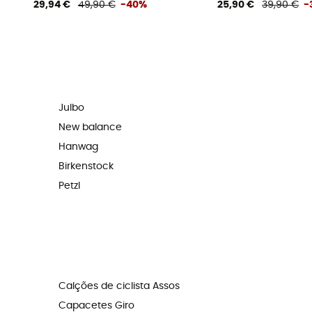
29,94 €
49,90 €
-40%
25,90 €
39,90 €
-
Julbo
New balance
Hanwag
Birkenstock
Petzl
Calções de ciclista Assos
Capacetes Giro