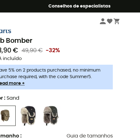
o Summer5
Conselhos de especialistas
Homem
Roupa
Bonés & Chapéus homem
Chapéus de caminhada
arts
ib Bomber
3,90 €
49,90 €
-32%
A incluído
ave 5% on 2 products purchased, no minimum
urchase required, with the code Summer5.
ead more +
r
:
Sand
amanho
:
Guia de tamanhos