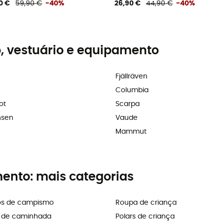
0 €
59,90 €
-40%
26,90 €
44,90 €
-40%
, vestuário e equipamento
Fjällräven
Columbia
ot
Scarpa
nsen
Vaude
Mammut
mento: mais categorias
os de campismo
Roupa de criança
s de caminhada
Polars de criança