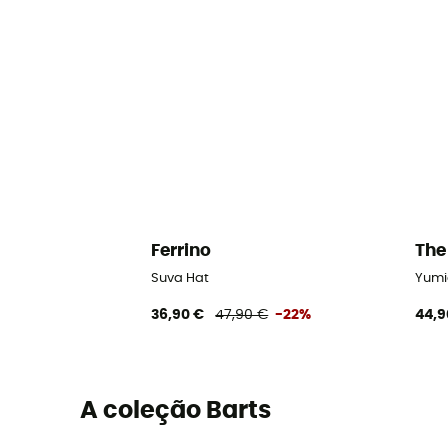
Ferrino
The
Suva Hat
Yumi
36,90 €
47,90 €
-22%
44,9
A coleção Barts