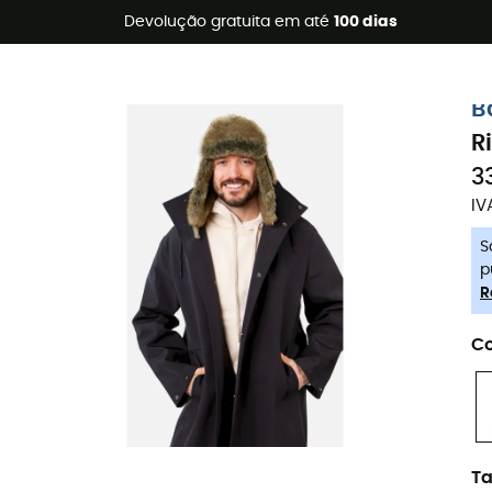
s de verão 🔥 -5% EXTRA a partir de 2 produtos* com o códig
Devolução gratuita em até
100 dias
-5% Extra - Code Summer5
B
R
3
IV
S
p
R
Co
T