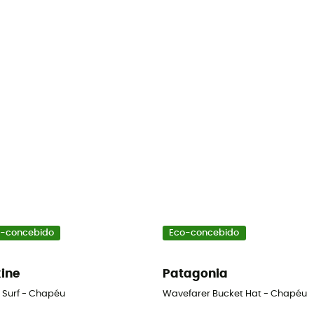
-concebido
Eco-concebido
ine
Patagonia
 Surf - Chapéu
Wavefarer Bucket Hat - Chapéu