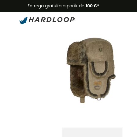
Promoçõe
Entrega gratuita a partir de
100 €*