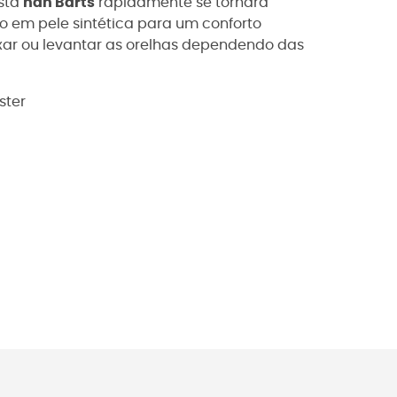
esta
nan Barts
rapidamente se tornará
no em pele sintética para um conforto
xar ou levantar as orelhas dependendo das
ster