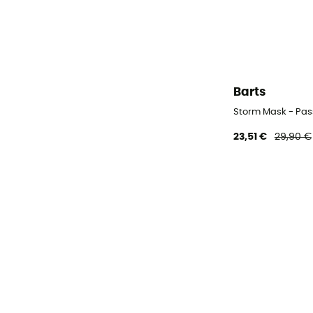
Barts
Storm Mask - Pa
23,51 €
29,90 €