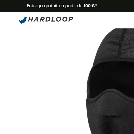
Promoçõe
Entrega gratuita a partir de
100 €*