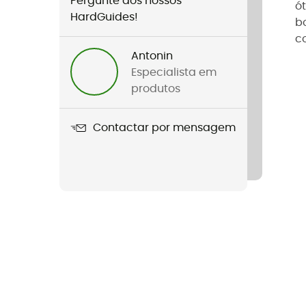
Pergunte aos nossos
ó
HardGuides!
b
c
Antonin
Especialista em
produtos
Contactar por mensagem