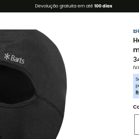
s de verão 🔥 -5% EXTRA a partir de 2 produtos* com o códig
Devolução gratuita em até
100 dias
-5% Extra - Code Summer5
B
H
m
3
IV
S
p
R
Co