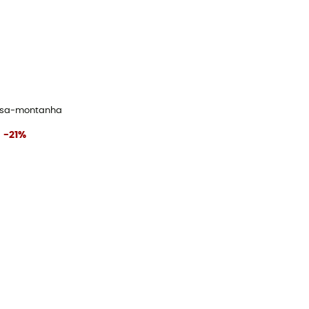
ssa-montanha
-21%