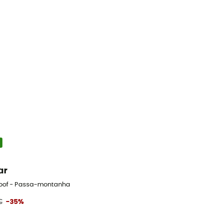
ar
oof - Passa-montanha
€
-35%