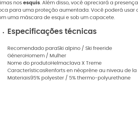
timas nos
esquis
. Além disso, você apreciará a presenç
oca para uma proteção aumentada. Você poderá usar 
om uma máscara de esqui e sob um capacete.
Especificações técnicas
Recomendado para
Ski alpino / Ski freeride
Género
Homem / Mulher
Nome do produto
Helmaclava X Treme
Características
Renforts en néoprène au niveau de l
Materiais
95% polyester / 5% thermo-polyurethane