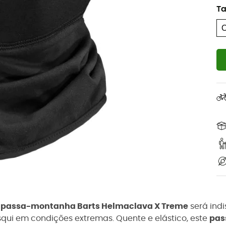
T
O
passa-montanha Barts Helmaclava X Treme
será ind
squi em condições extremas. Quente e elástico, este
pas