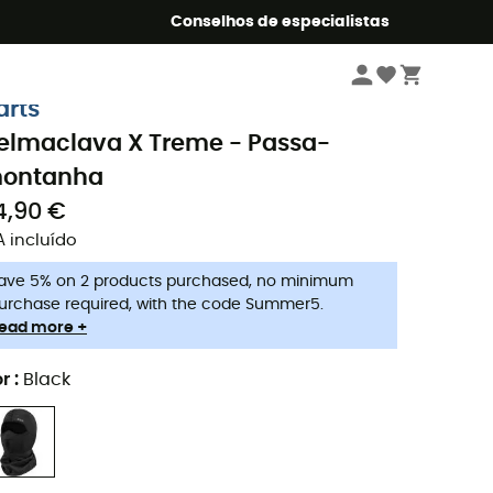
o Summer5
Conselhos de especialistas
Homem
Roupa
Gorros homem
arts
elmaclava X Treme - Passa-
ontanha
4,90 €
A incluído
ave 5% on 2 products purchased, no minimum
urchase required, with the code Summer5.
ead more +
r
:
Black