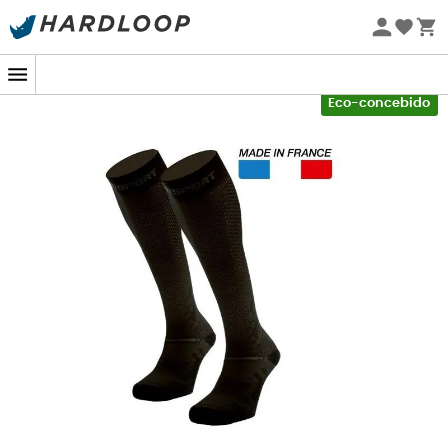
Promoções de verão 🔥 -5% EXTRA a partir de 2 produtos*
com o código Summer5
-5% Extra - Code Summer5
Eco-concebido
A recuperação é um fator chave no treinamento e no
sucesso de uma performance.