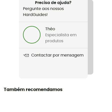
Caminhada / Trail / Running / Triatlo
Precisa de ajuda?
Pergunte aos nossos
Género
HardGuides!
Homem / Mulher
Théo
Nome do produto
Especialista em
Recovery Evo
produtos
Características
Contactar por mensagem
Récupération
Etiqueta
Origem Europeia Garantida
Materiais
Também recomendamos
[Main] 77% polyamide - 13% elastane - 10% polyester
Altura