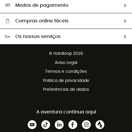
Seleção eco-responsável
Modos de pagamento
Compras online fáceis
Portes grátis a partir de 100 €
Os nossos serviços
Devoluções gratuitas em 100 dias
Vendas para grupos e clubes
Apoio ao cliente gratuito
© Hardloop 2026
Programa de afiliados
Aviso Legal
Termos e condições
Politica de privacidade
Preferências de dados
A aventura continua aqui