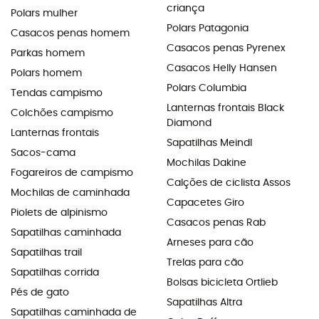
criança
Polars mulher
Polars Patagonia
Casacos penas homem
Casacos penas Pyrenex
Parkas homem
Casacos Helly Hansen
Polars homem
Polars Columbia
Tendas campismo
Lanternas frontais Black
Colchões campismo
Diamond
Lanternas frontais
Sapatilhas Meindl
Sacos-cama
Mochilas Dakine
Fogareiros de campismo
Calções de ciclista Assos
Mochilas de caminhada
Capacetes Giro
Piolets de alpinismo
Casacos penas Rab
Sapatilhas caminhada
Arneses para cão
Sapatilhas trail
Trelas para cão
Sapatilhas corrida
Bolsas bicicleta Ortlieb
Pés de gato
Sapatilhas Altra
Sapatilhas caminhada de