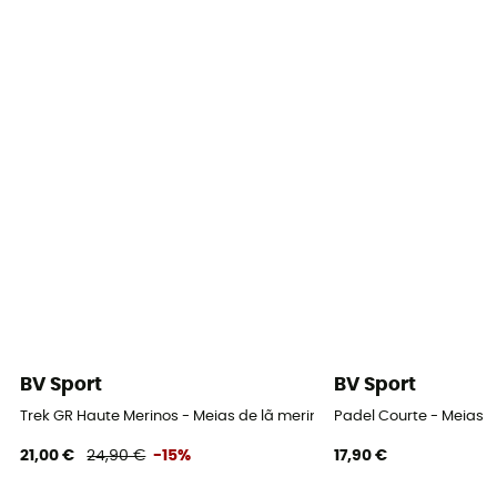
BV Sport
BV Sport
Trek GR Haute Merinos - Meias de lã merino
Padel Courte - Meias
21,00 €
24,90 €
-15%
17,90 €