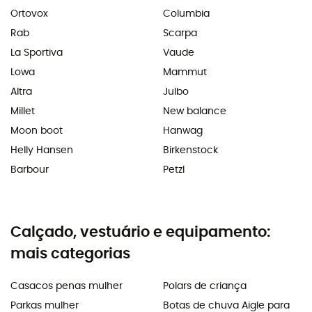
Ortovox
Columbia
Rab
Scarpa
La Sportiva
Vaude
Lowa
Mammut
Altra
Julbo
Millet
New balance
Moon boot
Hanwag
Helly Hansen
Birkenstock
Barbour
Petzl
Calçado, vestuário e equipamento:
mais categorias
Casacos penas mulher
Polars de criança
Parkas mulher
Botas de chuva Aigle para