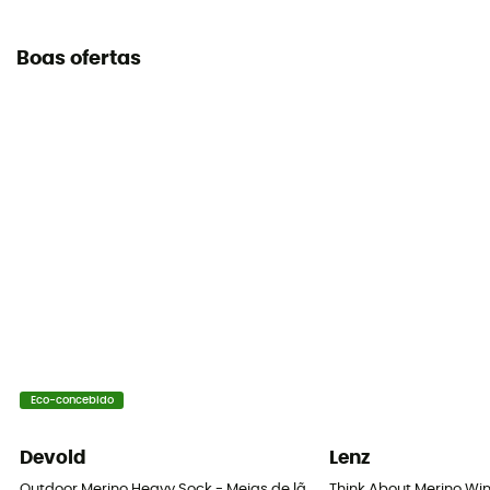
Boas ofertas
Eco-concebido
Devold
Lenz
Outdoor Merino Heavy Sock - Meias de lã merino
Think About Merino Win