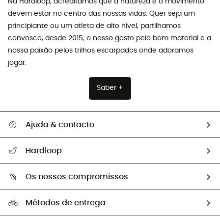
Na Hardloop, acreditamos que a natureza e o movimento
devem estar no centro das nossas vidas. Quer seja um
principiante ou um atleta de alto nível, partilhamos
convosco, desde 2015, o nosso gosto pelo bom material e a
nossa paixão pelos trilhos escarpados onde adoramos
jogar.
Saber +
Ajuda & contacto
Seguir a minha encomenda
Hardloop
Devoluções e reembolsos
Sobre Hardloop
Guia de tamanhos
Os nossos compromissos
HardGuides
Perguntas frequentes
A nossa pegada
Os nossos embaixadores
Métodos de entrega
Trocas & Devoluções
Segunda mão