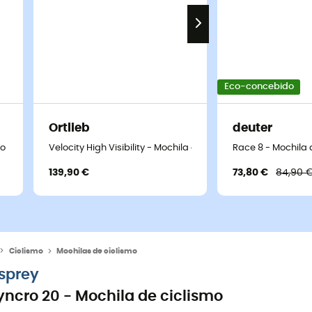
Eco-concebido
Ortlieb
deuter
mo
Velocity High Visibility - Mochila de ciclismo
Race 8 - Mochila
139,90 €
73,80 €
84,90 
Ciclismo
Mochilas de ciclismo
sprey
yncro 20 - Mochila de ciclismo