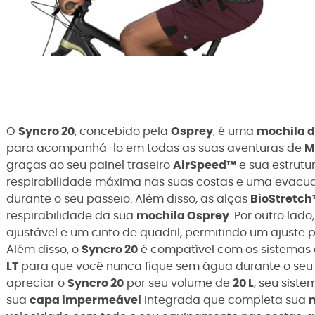
O
Syncro 20
, concebido pela
Osprey
, é uma
mochila 
para acompanhá-lo em todas as suas aventuras de
M
graças ao seu painel traseiro
AirSpeed™
e sua estrutu
respirabilidade máxima nas suas costas e uma evacuaç
durante o seu passeio. Além disso, as alças
BioStretc
respirabilidade da sua
mochila Osprey
. Por outro lado
ajustável e um cinto de quadril, permitindo um ajuste 
Além disso, o
Syncro 20
é compatível com os sistemas
LT
para que você nunca fique sem água durante o seu
apreciar o
Syncro 20
por seu volume de
20 L
, seu sist
sua
capa impermeável
integrada que completa sua
m