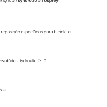
graças ao
Syncro 20
da
Osprey
!
reposição específicas para bicicleta
rvatórios Hydraulics™ LT
cos