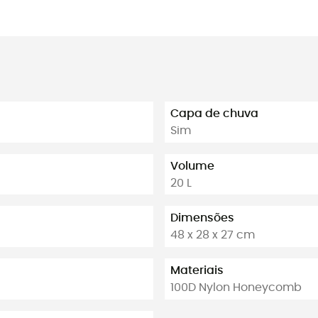
Capa de chuva
Sim
Volume
20 L
Dimensões
48 x 28 x 27 cm
Materiais
100D Nylon Honeycomb