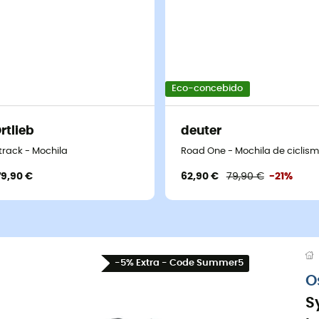
Eco-concebido
rtlieb
deuter
track - Mochila
Road One - Mochila de ciclis
79,90 €
62,90 €
79,90 €
-21%
-5% Extra - Code Summer5
O
S