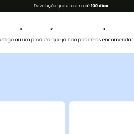
s de verão 🔥 -5% EXTRA a partir de 2 produtos* com o códig
Devolução gratuita em até
100 dias
Este produto já não está disponível
antigo ou um produto que já não podemos encomendar a