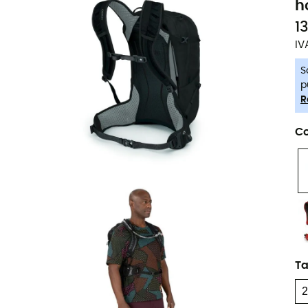
h
1
IV
S
p
R
Co
T