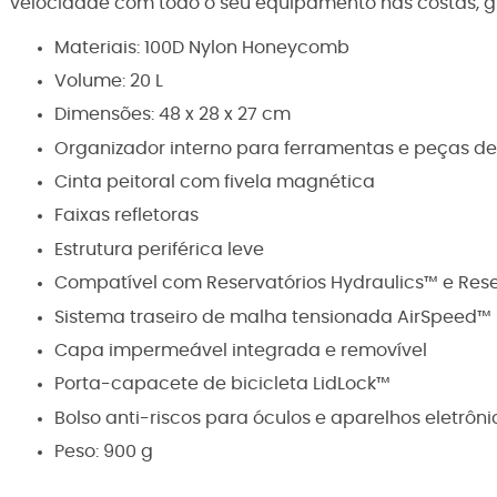
velocidade com todo o seu equipamento nas costas, 
Materiais:
100D Nylon Honeycomb
Volume: 20 L
Dimensões: 48 x 28 x 27 cm
Organizador interno para ferramentas e peças de 
Cinta peitoral com fivela magnética
Faixas refletoras
Estrutura periférica leve
Compatível com Reservatórios Hydraulics™ e Rese
Sistema traseiro de malha tensionada AirSpeed™
Capa impermeável integrada e removível
Porta-capacete de bicicleta LidLock™
Bolso anti-riscos para óculos e aparelhos eletrôni
Peso: 900 g