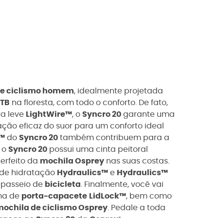
de ciclismo homem
, idealmente projetada
TB
na floresta, com todo o conforto. De fato,
ra leve
LightWire™
, o
Syncro 20
garante uma
ão eficaz do suor para um conforto ideal
h™
do
Syncro 20
também contribuem para a
, o
Syncro 20
possui uma cinta peitoral
perfeito da
mochila Osprey
nas suas costas.
 de hidratação
Hydraulics™
e
Hydraulics™
 passeio de
bicicleta
. Finalmente, você vai
ema de
porta-capacete
LidLock™
, bem como
ochila de ciclismo Osprey
. Pedale a toda