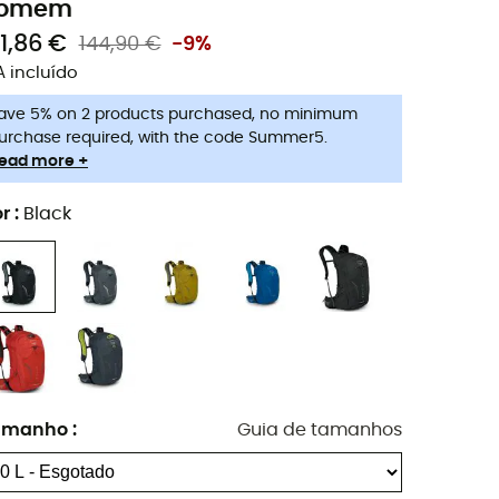
omem
31,86 €
144,90 €
-9%
A incluído
ave 5% on 2 products purchased, no minimum
urchase required, with the code Summer5.
ead more +
r
:
Black
amanho
:
Guia de tamanhos