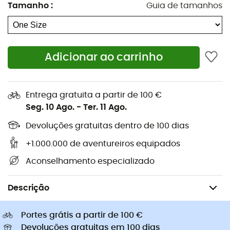
Tamanho
:
Guia de tamanhos
Sapatilhas caminhada
Arneses para cão
Sapatilhas trail
Trelas para cão
Sapatilhas corrida
Bolsas bicicleta Ortlieb
Pés de gato
Adicionar ao carrinho
Sapatilhas Altra
Sapatilhas caminhada de
Golas Buff
criança
Capacetes de ciclismo Abus
Capacetes de ciclismo
Entrega gratuita a partir de 100 €
Casacos penas Patagonia
Mochilas porta-bebé
Seg. 10 Ago.
-
Ter. 11 Ago.
Roupa de criança
Devoluções gratuitas dentro de 100 dias
+1.000.000 de aventureiros equipados
Aconselhamento especializado
Ciclismo
Bicicletas criança
Bicicletas de equilíbrio
Descrição
Portes grátis a partir de 100 €
Devoluções gratuitas em 100 dias