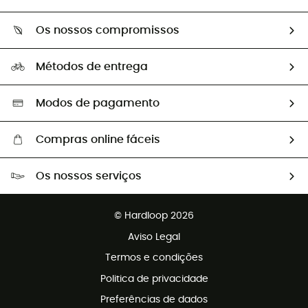
Devoluções e reembolsos
Sobre Hardloop
Guia de tamanhos
Os nossos compromissos
HardGuides
Perguntas frequentes
A nossa pegada
Os nossos embaixadores
Métodos de entrega
Trocas & Devoluções
Segunda mão
Seleção eco-responsável
Modos de pagamento
Compras online fáceis
Portes grátis a partir de 100 €
Os nossos serviços
Devoluções gratuitas em 100 dias
Vendas para grupos e clubes
Apoio ao cliente gratuito
© Hardloop 2026
Programa de afiliados
Aviso Legal
Termos e condições
Politica de privacidade
Preferências de dados