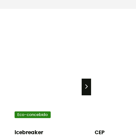
Eco-concebido
icebreaker
CEP