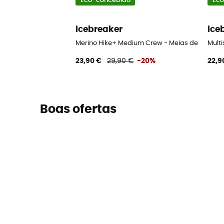
Eco-concebido
Eco
icebreaker
ice
Merino Hike+ Medium Crew - Meias de lã meri
Multi
23,90 €
29,90 €
-20%
22,9
Boas ofertas