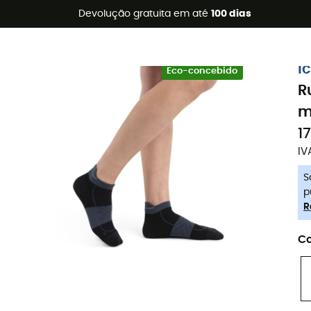
s de verão 🔥 -5% EXTRA a partir de 2 produtos* com o códig
Devolução gratuita em até
100 dias
-5% Extra - Code Summer5
i
Eco-concebido
R
m
1
IV
S
p
R
Co