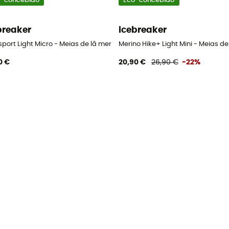
-concebido
Eco-concebido
breaker
icebreaker
no mulher
sport Light Micro - Meias de lã merino mulher
Merino Hike+ Light Mini - Meias d
0 €
20,90 €
26,90 €
-22%