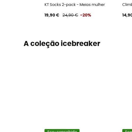
KT Socks 2-pack - Meias mulher
Clim
19,90 €
24,90 €
-20%
14,9
A coleção icebreaker