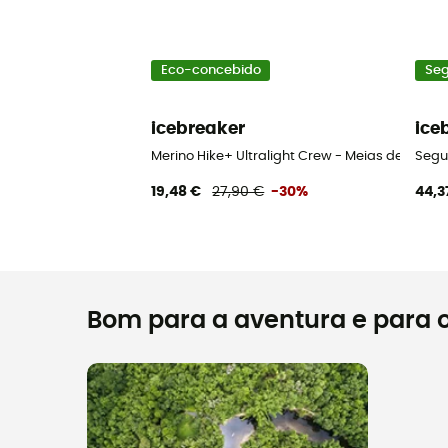
Eco-concebido
Se
icebreaker
ice
Merino Hike+ Ultralight Crew - Meias de lã me
Segu
19,48 €
27,90 €
-30%
44,3
Bom para a aventura e para o