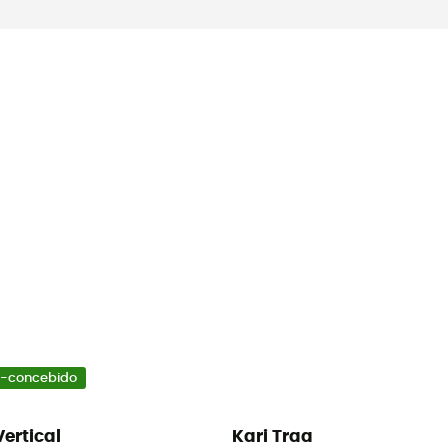
-concebido
Vertical
Kari Traa