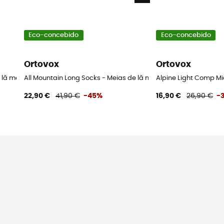
Eco-concebido
Eco-concebido
Ortovox
Ortovox
 lã merino mulher
All Mountain Long Socks - Meias de lã merino mulher
Alpine Light Comp Mi
22,90 €
41,90 €
-45%
16,90 €
26,90 €
-