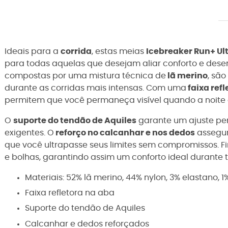
Ideais para a
corrida
, estas meias
Icebreaker Run+ Ult
para todas aquelas que desejam aliar conforto e des
compostas por uma mistura técnica de
lã merino
, sã
durante as corridas mais intensas. Com uma
faixa refl
permitem que você permaneça visível quando a noite 
O
suporte do tendão de Aquiles
garante um ajuste pe
exigentes. O
reforço no calcanhar e nos dedos
assegur
que você ultrapasse seus limites sem compromissos. F
e bolhas, garantindo assim um conforto ideal durante 
Materiais: 52% lã merino, 44% nylon, 3% elastano, 1
Faixa refletora na aba
Suporte do tendão de Aquiles
Calcanhar e dedos reforçados