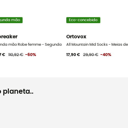
gunda mão
Eco-concebido
breaker
Ortovox
rino mulher
nda mão Robe femme - Segunda mão Vestido mulher - Preto
All Mountain Mid Socks - Meias de
7 €
110,92 €
-60%
17,90 €
29,90 €
-40%
 planeta..