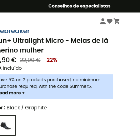
o Summer5
Conselhos de especialistas
Mulher
Roupa
Meias
cebreaker
un+ Ultralight Micro - Meias de lã
erino mulher
7,90 €
22,90 €
-22%
A incluído
ave 5% on 2 products purchased, no minimum
urchase required, with the code Summer5.
ead more +
r
:
Black / Graphite