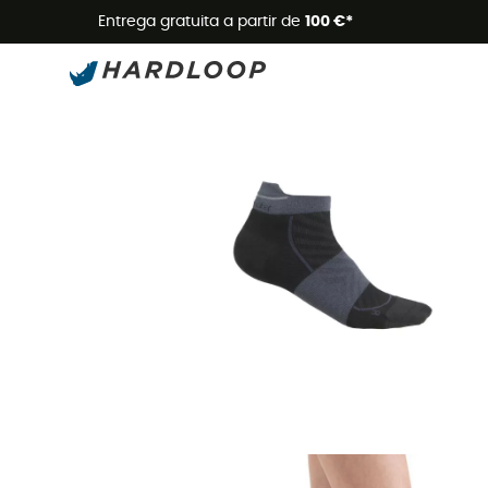
Promoçõe
Entrega gratuita a partir de
100 €*