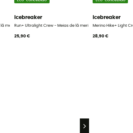
Eco-concebido
Eco-concebido
icebreaker
icebreaker
e lã merino mulher
Run+ Ultralight Crew - Meias de lã merino mulher
Merino Hike+ Light C
25,90 €
28,90 €