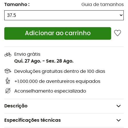
Tamanho
:
Guia de tamanhos
que lhe garante uma tração infalível
independentemente do tipo de terreno encontrado.
Mais do que simples
botas de inverno
, as
Renegade
Evo Ice GTX®
são companheiras perfeitas para todas as
Adicionar ao carrinho
suas atividades de inverno!
Material exterior: couro liso
Forro: GORE-TEX
Envio grátis
Qui. 27 Ago.
-
Sex. 28 Ago.
Sola: Vibram® Arctic Grip Trac®
Sola moderadamente rígida
Devoluções gratuitas dentro de 100 dias
Estrutura de suporte
+1.000.000 de aventureiros equipados
Estabilizador médio
Aconselhamento especializado
Sola intermédia: DYNAPU®
Peso do par: 980 g
Descrição
Especificações técnicas