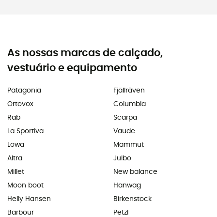
As nossas marcas de calçado,
vestuário e equipamento
Patagonia
Fjällräven
Ortovox
Columbia
Rab
Scarpa
La Sportiva
Vaude
Lowa
Mammut
Altra
Julbo
Millet
New balance
Moon boot
Hanwag
Helly Hansen
Birkenstock
Barbour
Petzl