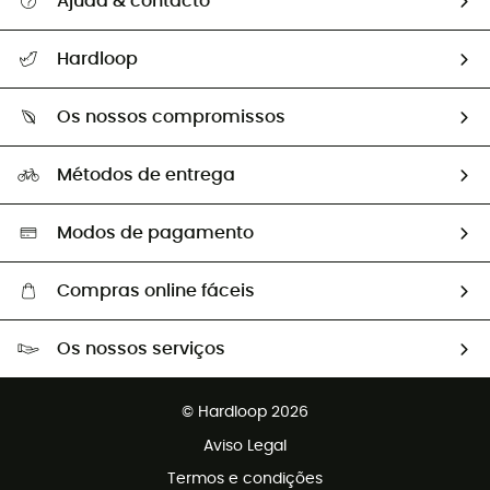
Ajuda & contacto
Seguir a minha encomenda
Hardloop
Devoluções e reembolsos
Sobre Hardloop
Guia de tamanhos
Os nossos compromissos
HardGuides
Perguntas frequentes
A nossa pegada
Os nossos embaixadores
Métodos de entrega
Trocas & Devoluções
Segunda mão
Seleção eco-responsável
Modos de pagamento
Compras online fáceis
Portes grátis a partir de 100 €
Os nossos serviços
Devoluções gratuitas em 100 dias
Vendas para grupos e clubes
Apoio ao cliente gratuito
© Hardloop 2026
Programa de afiliados
Aviso Legal
Termos e condições