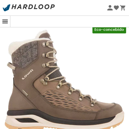
Promoções de verão 🔥 -5% EXTRA a partir de 2 produtos*
com o código Summer5
-5% Extra - Code Summer5
Eco-concebido