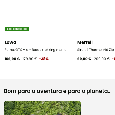
Eco-concebido
Lowa
Merrell
Ferrox GTX Mid - Botas trekking mulher
Siren 4 Thermo Mid Zi
109,90 €
179,90 €
-38%
99,90 €
209,90 €
-
Bom para a aventura e para o planeta..