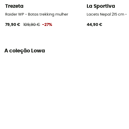
Altura do cano
Trezeta
La Sportiva
Alta
Raider WP - Botas trekking mulher
Lacets Nepal 215 cm -
Etiqueta
79,90 €
109,90 €
-27%
44,90 €
Origem Europeia Garantida
Sistema de fecho
Laces with hooks
A coleção Lowa
Material da parte superior
Full-grain leather
Biqueira de proteção
Sim