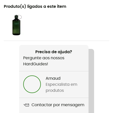
Recomendado para
Produto(s) ligados a este item
Caminhada
Género
Mulher
Peso
2 x 490 g
Precisa de ajuda?
Pergunte aos nossos
Nome do produto
HardGuides!
Renegade Evo Ice GTX® Ws
Crampons compatíveis
Arnaud
Não
Especialista em
produtos
Impermeabilidade
Sim
Contactar por mensagem