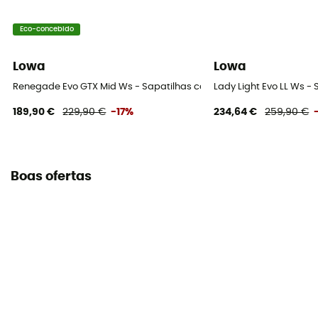
Eco-concebido
Lowa
Lowa
Renegade Evo GTX Mid Ws - Sapatilhas caminhada mulher
Lady Light Evo LL Ws 
189,90 €
229,90 €
-17%
234,64 €
259,90 €
Boas ofertas