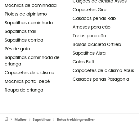
Calções de ciclista Assos
Mochilas de caminhada
Capacetes Giro
Piolets de alpinismo
Casacos penas Rab
Sapatilhas caminhada
Arneses para cão
Sapatilhas trail
Trelas para cão
Sapatilhas corrida
Bolsas bicicleta Ortlieb
Pés de gato
Sapatilhas Altra
Sapatilhas caminhada de
Golas Buff
criança
Capacetes de ciclismo Abus
Capacetes de ciclismo
Casacos penas Patagonia
Mochilas porta-bebé
Roupa de criança
Mulher
Sapatilhas
Botas trekking mulher