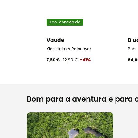
Eco-concebido
Vaude
Bla
Kid's Helmet Raincover
Purs
7,50 €
12,90 €
-41%
94,9
Bom para a aventura e para o