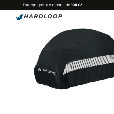
Promoçõe
Entrega gratuita a partir de
100 €*