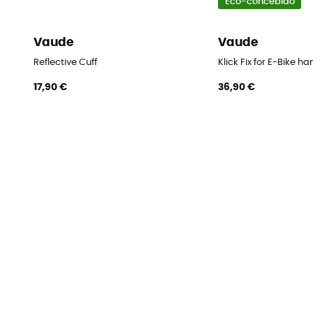
Eco-concebido
Vaude
Vaude
Reflective Cuff
Klick Fix for E-Bike h
17,90 €
36,90 €