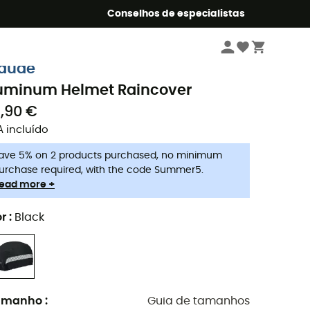
o Summer5
Conselhos de especialistas
Ciclismo
Acessórios
aude
uminum Helmet Raincover
9,90 €
A incluído
ave 5% on 2 products purchased, no minimum
urchase required, with the code Summer5.
ead more +
r
:
Black
amanho
:
Guia de tamanhos