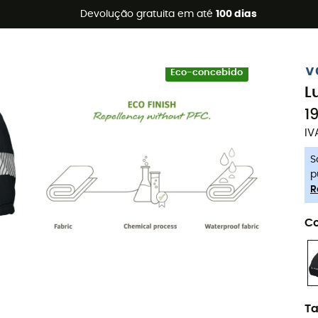
s de verão 🔥 -5% EXTRA a partir de 2 produtos* com o códig
Devolução gratuita em até
100 dias
-5% Extra - Code Summer5
V
Eco-concebido
L
1
IV
S
p
R
Co
T