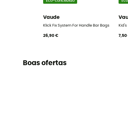
Eco-concebido
Eco
Vaude
Va
Klick Fix System For Handle Bar Bags
Kid'
26,90 €
7,50
Boas ofertas