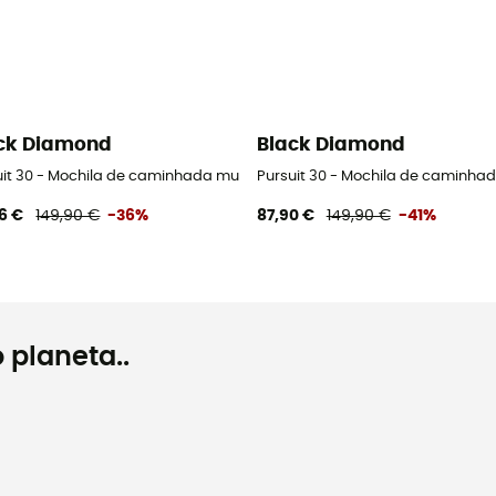
ck Diamond
Black Diamond
uit 30 - Mochila de caminhada mulher
Pursuit 30 - Mochila de caminha
6 €
149,90 €
-36%
87,90 €
149,90 €
-41%
 planeta..