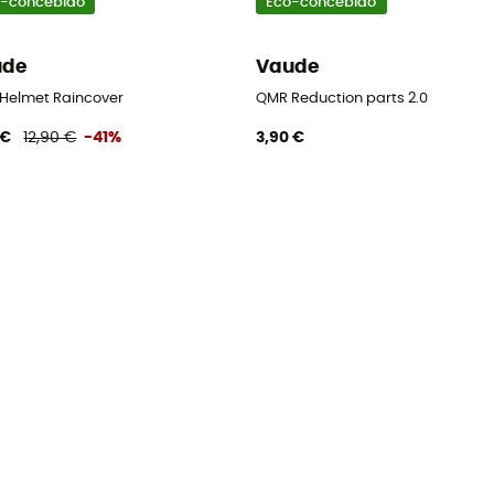
-concebido
Eco-concebido
ude
Vaude
s Helmet Raincover
QMR Reduction parts 2.0
 €
12,90 €
-41%
3,90 €