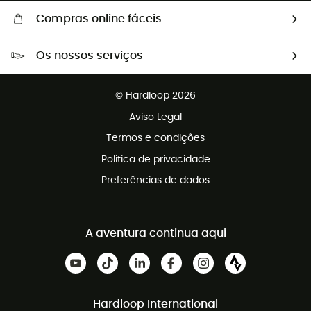
Compras online fáceis
Portes grátis a partir de 100 €
Os nossos serviços
Devoluções gratuitas em 100 dias
Vendas para grupos e clubes
Apoio ao cliente gratuito
© Hardloop 2026
Programa de afiliados
Aviso Legal
Termos e condições
Politica de privacidade
Preferências de dados
A aventura continua aqui
Hardloop International