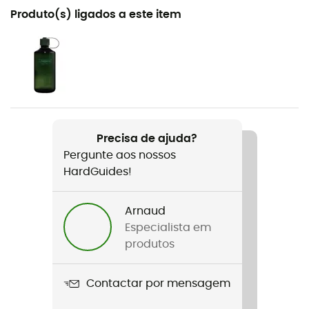
Recomendado para
Produto(s) ligados a este item
Raquetes de neve / Alpinismo
Género
Homem
Peso
1615 g
Precisa de ajuda?
Pergunte aos nossos
Nome do produto
HardGuides!
Control max
Impermeabilidade
Arnaud
Sim
Especialista em
produtos
Rigidez da sola
Rígido
Contactar por mensagem