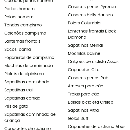
Casacos penas homem
Casacos penas Pyrenex
Parkas homem
Casacos Helly Hansen
Polars homem
Polars Columbia
Tendas campismo
Lanternas frontais Black
Colchões campismo
Diamond
Lanternas frontais
Sapatilhas Meindl
Sacos-cama
Mochilas Dakine
Fogareiros de campismo
Calções de ciclista Assos
Mochilas de caminhada
Capacetes Giro
Piolets de alpinismo
Casacos penas Rab
Sapatilhas caminhada
Arneses para cão
Sapatilhas trail
Trelas para cão
Sapatilhas corrida
Bolsas bicicleta Ortlieb
Pés de gato
Sapatilhas Altra
Sapatilhas caminhada de
Golas Buff
criança
Capacetes de ciclismo Abus
Capacetes de ciclismo