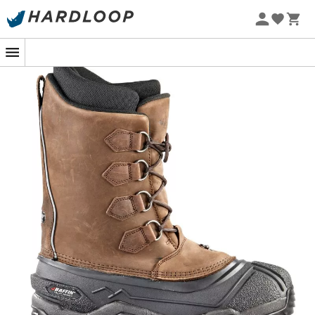
Promoções de verão 🔥 -5% EXTRA a partir de 2 produtos*
com o código Summer5
-5% Extra - Code Summer5