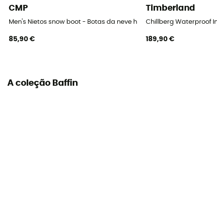
CMP
Timberland
Leather, Synthetic
Men's Nietos snow boot - Botas da neve homem
Chillberg Waterproof 
85,90 €
189,90 €
A coleção Baffin