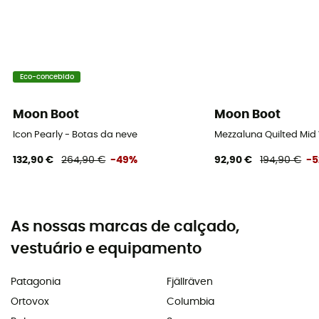
Eco-concebido
Moon Boot
Moon Boot
Icon Pearly - Botas da neve
Mezzaluna Quilted Mid
132,90 €
264,90 €
-49%
92,90 €
194,90 €
-
As nossas marcas de calçado,
vestuário e equipamento
Patagonia
Fjällräven
Ortovox
Columbia