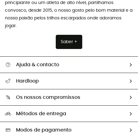
principiante ou um atleta de alto nível, partilhamos
convosco, desde 2015, o nosso gosto pelo bom material e a
nossa paixão pelos trilhos escarpados onde adoramos
jogar.
Saber +
Ajuda & contacto
Seguir a minha encomenda
Hardloop
Devoluções e reembolsos
Sobre Hardloop
Guia de tamanhos
Os nossos compromissos
HardGuides
Perguntas frequentes
A nossa pegada
Os nossos embaixadores
Métodos de entrega
Trocas & Devoluções
Segunda mão
Seleção eco-responsável
Modos de pagamento