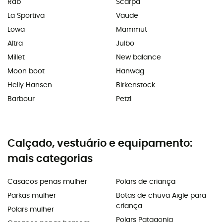
Rab
Scarpa
La Sportiva
Vaude
Lowa
Mammut
Altra
Julbo
Millet
New balance
Moon boot
Hanwag
Helly Hansen
Birkenstock
Barbour
Petzl
Calçado, vestuário e equipamento:
mais categorias
Casacos penas mulher
Polars de criança
Parkas mulher
Botas de chuva Aigle para
criança
Polars mulher
Polars Patagonia