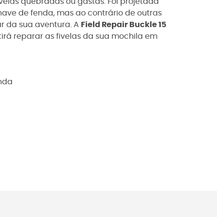
ivelas quebradas ou gastas. Foi projetada
ave de fenda, mas ao contrário de outras
r da sua aventura. A
Field Repair Buckle 15
tirá reparar as fivelas da sua mochila em
enda