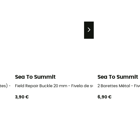
Sea To Summit
Sea To Summit
tes) - Fivela de substituição
Field Repair Buckle 20 mm - Fivela de substituição
2 Barettes Métal - Fi
3,90 €
6,90 €