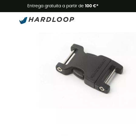
Promoçõe
Entrega gratuita a partir de
100 €*