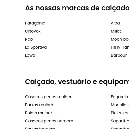
As nossas marcas de calçado
Patagonia
Altra
Ortovox
Millet
Rab
Moon bo
La Sportiva
Helly Ha
Lowa
Barbour
Calçado, vestuário e equipa
Casacos penas mulher
Fogareir
Parkas mulher
Mochila
Polars mulher
Piolets d
Casacos penas homem
Sapatilh