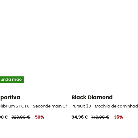
gunda mão
Sportiva
Black Diamond
ilibrium ST GTX - Seconde main Chaussures alpinisme homme - Black 
Pursuit 30 - Mochila de caminha
90 €
329,90 €
-50%
94,96 €
149,90 €
-36%