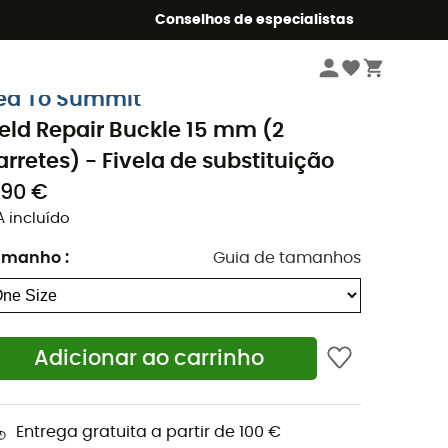
o Summer5
Conselhos de especialistas
Ciclismo
Acessórios
ea To Summit
ield Repair Buckle 15 mm (2
arretes) - Fivela de substituição
,90 €
A incluído
amanho
:
Guia de tamanhos
Adicionar ao carrinho
Entrega gratuita a partir de 100 €