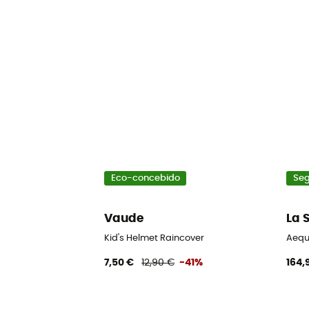
Eco-concebido
Se
Vaude
La 
Kid's Helmet Raincover
Aequ
7,50 €
12,90 €
-41%
164,