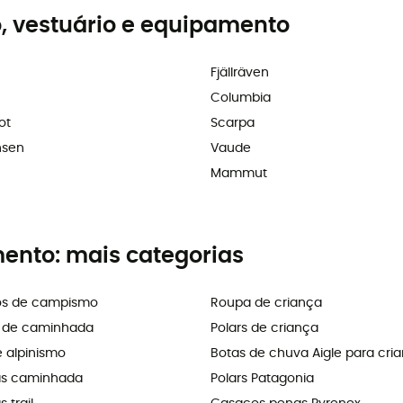
, vestuário e equipamento
Fjällräven
Columbia
ot
Scarpa
nsen
Vaude
Mammut
mento: mais categorias
os de campismo
Roupa de criança
s de caminhada
Polars de criança
e alpinismo
Botas de chuva Aigle para cri
as caminhada
Polars Patagonia