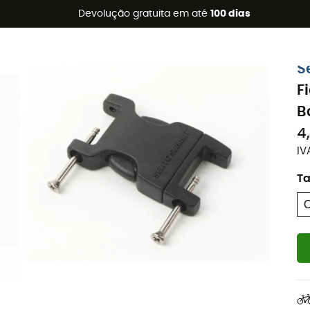
s de verão 🔥 -5% EXTRA a partir de 2 produtos* com o códig
Devolução gratuita em até
100 dias
S
F
B
4
IV
T