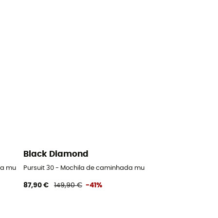
Black Diamond
- 43.5
da mulher
Pursuit 30 - Mochila de caminhada mulher
87,90 €
149,90 €
-41%