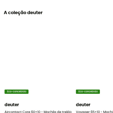
A coleção deuter
Eco-concebido
Eco-concebido
deuter
deuter
Aircontact Core 60+10 - Mochila de trekking homem
Voyager 65+10 - Mochi