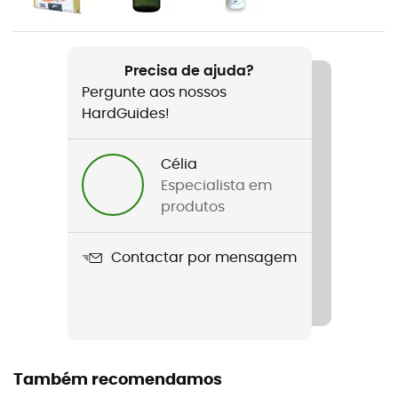
Nome do produto
Futura 32
Precisa de ajuda?
Pergunte aos nossos
Suporte para bastões
HardGuides!
Sim
Etiqueta
Célia
Bluesign™ / PFC-Free
Especialista em
produtos
Compartimento para saco-cama
Sim
Contactar por mensagem
Suporte para piolet
Sim
Volume
Também recomendamos
32 L