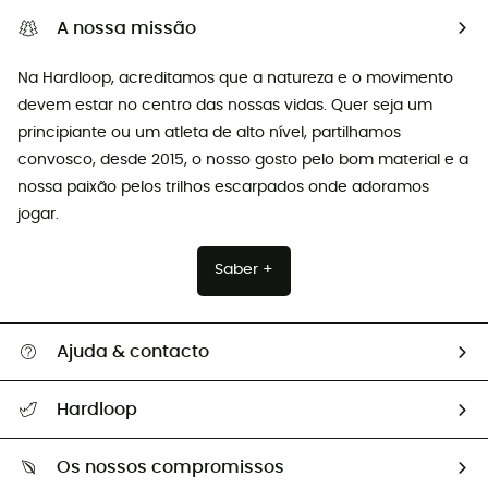
A nossa missão
Na Hardloop, acreditamos que a natureza e o movimento
devem estar no centro das nossas vidas. Quer seja um
principiante ou um atleta de alto nível, partilhamos
convosco, desde 2015, o nosso gosto pelo bom material e a
nossa paixão pelos trilhos escarpados onde adoramos
jogar.
Saber +
Ajuda & contacto
Seguir a minha encomenda
Hardloop
Devoluções e reembolsos
Sobre Hardloop
Guia de tamanhos
Os nossos compromissos
HardGuides