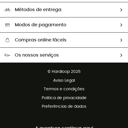
Perguntas frequentes
A nossa pegada
Os nossos embaixadores
Métodos de entrega
Trocas & Devoluções
Segunda mão
Seleção eco-responsável
Modos de pagamento
Compras online fáceis
Portes grátis a partir de 100 €
Os nossos serviços
Devoluções gratuitas em 100 dias
Vendas para grupos e clubes
Apoio ao cliente gratuito
© Hardloop 2026
Programa de afiliados
Aviso Legal
Termos e condições
Politica de privacidade
Preferências de dados