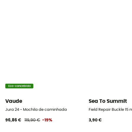
Eco-concebido
Vaude
Sea To Summit
Jura 24 - Mochila de caminhada
Field Repair Buckle 15 
96,86 €
119,90 €
-19%
3,90 €