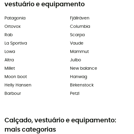
vestuário e equipamento
Patagonia
Fjällräven
Ortovox
Columbia
Rab
Scarpa
La Sportiva
Vaude
Lowa
Mammut
Altra
Julbo
Millet
New balance
Moon boot
Hanwag
Helly Hansen
Birkenstock
Barbour
Petzl
Calçado, vestuário e equipamento:
mais categorias