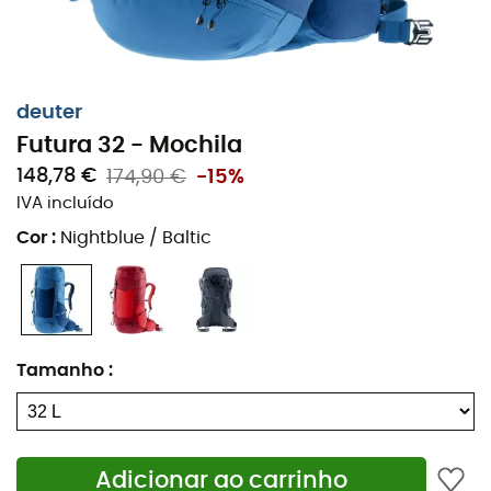
Capa de chuva removível,
Correias de compressão laterais para ajustar o
volume,
deuter
Compatível com sistemas de hidratação até 3 L,
Futura 32 - Mochila
Etiqueta SOS,
148,78 €
174,90 €
-15%
Volume: 32 + 3 L,
IVA incluído
Dimensões: 68 x 32 x 21 cm,
Cor
:
Nightblue / Baltic
Peso: 1 580 g.
Tecnologia utilizada
:
Aircomfort FlexLite System
: O sistema Aircomfort
Flexlite é um
sistema de encosto de malha premiado
Tamanho
:
várias vezes por seu desempenho. Este encosto da
Deuter é projetado com uma estrutura dupla flexível
que é não apenas leve, mas também oferece um ajuste
e ventilação excepcionais, preservando uma grande
Adicionar ao carrinho