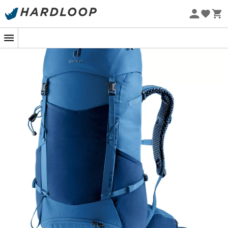
Fixação pull-forward para ajustar e apertar
Promoções de verão 🔥 -5% EXTRA a partir de 2 produtos*
facilmente o cinto lombar,
com o código Summer5
Alças ergonômicas revestidas com malha
Eco-concebido
confortável Soft Air Mesh e correias de ajuste de
posição,
Tecido excepcionalmente resistente e ainda assim
leve,
Bolsos laterais com foles,
Bolso sob aba,
Bolsos laterais elásticos,
Compartimento interno para objetos de valor,
Compartimento para roupas molhadas,
Fixação para piolet e bastão de caminhada,
Passantes de fixação na aba,
Porta-tubo de hidratação refletivo,
Compartimento inferior separado,