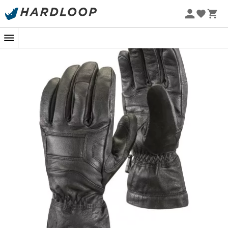
Promoções de verão 🔥 -5% EXTRA a partir de 2 produtos*
com o código Summer5
-5% Extra - Code Summer5