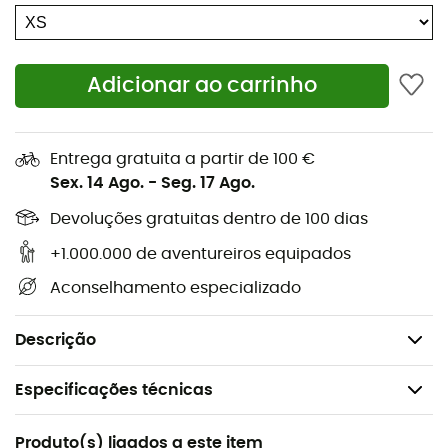
condições variáveis encontradas na montanha.
Apreciamos seu design minimalista e o precioso
Adicionar ao carrinho
polegar com limpador de nariz!
Com as
Kingpin
, adote um par
durável, robusto e
eficaz!
Entrega gratuita a partir de 100 €
Sex. 14 Ago.
-
Seg. 17 Ago.
Exterior em couro de cabra de espessura total com
reforço na palma em couro de cabra,
Devoluções gratuitas dentro de 100 dias
Forro fixo em lã 190 g,
+1.000.000 de aventureiros equipados
Punho curto,
Aconselhamento especializado
Condições de uso ideais: -7 a 2°C,
Peso do par: 133 g.
Descrição
Especificações técnicas
Recomendado para
Produto(s) ligados a este item