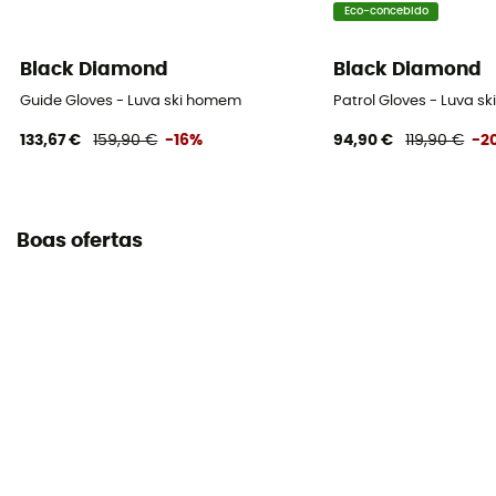
Eco-concebido
Black Diamond
Black Diamond
Guide Gloves - Luva ski homem
Patrol Gloves - Luva s
133,67 €
159,90 €
-16%
94,90 €
119,90 €
-2
Boas ofertas