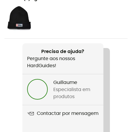
Ski alpino / Ski de montanha / Alpinismo / Ski / Ski
freeride
Género
Homem / Mulher
Peso
Precisa de ajuda?
133 g
Pergunte aos nossos
HardGuides!
Nome do produto
Kingpin
Guillaume
Correia
Especialista em
Não
produtos
Impermeabilidade
Contactar por mensagem
Não