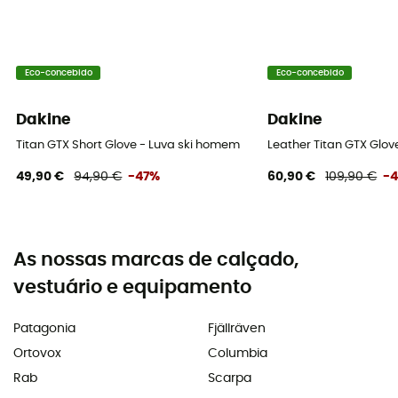
Eco-concebido
Eco-concebido
Dakine
Dakine
Titan GTX Short Glove - Luva ski homem
Leather Titan GTX Glov
49,90 €
94,90 €
-47%
60,90 €
109,90 €
-
As nossas marcas de calçado,
vestuário e equipamento
Patagonia
Fjällräven
Ortovox
Columbia
Rab
Scarpa