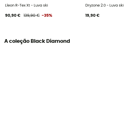
Não
Lleon R-Tex Xt - Luva ski
Dryzone 2.0 - Luva ski
90,90 €
139,90 €
-35%
19,90 €
Compatível com ecrã tátil
Não
A coleção Black Diamond