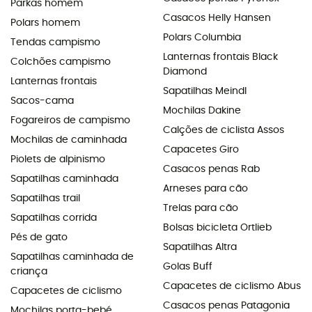
Parkas homem
Casacos Helly Hansen
Polars homem
Polars Columbia
Tendas campismo
Lanternas frontais Black
Colchões campismo
Diamond
Lanternas frontais
Sapatilhas Meindl
Sacos-cama
Mochilas Dakine
Fogareiros de campismo
Calções de ciclista Assos
Mochilas de caminhada
Capacetes Giro
Piolets de alpinismo
Casacos penas Rab
Sapatilhas caminhada
Arneses para cão
Sapatilhas trail
Trelas para cão
Sapatilhas corrida
Bolsas bicicleta Ortlieb
Pés de gato
Sapatilhas Altra
Sapatilhas caminhada de
Golas Buff
criança
Capacetes de ciclismo Abus
Capacetes de ciclismo
Casacos penas Patagonia
Mochilas porta-bebé