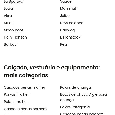
La Sportiva
Vaude
Lowa
Mammut
Altra
Julbo
Millet
New balance
Moon boot
Hanwag
Helly Hansen
Birkenstock
Barbour
Petzl
Calçado, vestuário e equipamento:
mais categorias
Casacos penas mulher
Polars de criança
Parkas mulher
Botas de chuva Aigle para
criança
Polars mulher
Polars Patagonia
Casacos penas homem
Casacos penas Pyrenex