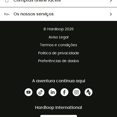
Compras online fáceis
Portes grátis a partir de 100 €
Os nossos serviços
Devoluções gratuitas em 100 dias
Vendas para grupos e clubes
Apoio ao cliente gratuito
© Hardloop 2026
Programa de afiliados
Aviso Legal
Termos e condições
Politica de privacidade
Preferências de dados
A aventura continua aqui
Hardloop International