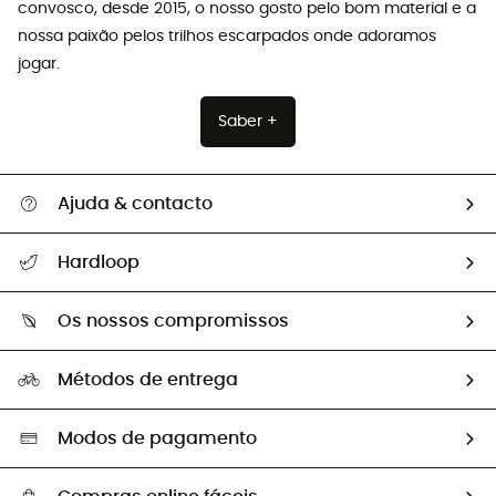
convosco, desde 2015, o nosso gosto pelo bom material e a
nossa paixão pelos trilhos escarpados onde adoramos
jogar.
Saber +
Ajuda & contacto
Seguir a minha encomenda
Hardloop
Devoluções e reembolsos
Sobre Hardloop
Guia de tamanhos
Os nossos compromissos
HardGuides
Perguntas frequentes
A nossa pegada
Os nossos embaixadores
Métodos de entrega
Trocas & Devoluções
Segunda mão
Seleção eco-responsável
Modos de pagamento