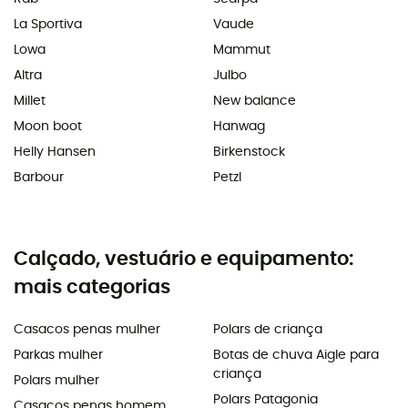
La Sportiva
Vaude
Lowa
Mammut
Altra
Julbo
Millet
New balance
Moon boot
Hanwag
Helly Hansen
Birkenstock
Barbour
Petzl
Calçado, vestuário e equipamento:
mais categorias
Casacos penas mulher
Polars de criança
Parkas mulher
Botas de chuva Aigle para
criança
Polars mulher
Polars Patagonia
Casacos penas homem