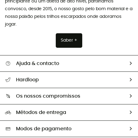
principiante ou um atleta de alto nível, partilhamos
convosco, desde 2015, o nosso gosto pelo bom material e a
nossa paixão pelos trilhos escarpados onde adoramos
jogar.
Saber +
Ajuda & contacto
Seguir a minha encomenda
Hardloop
Devoluções e reembolsos
Sobre Hardloop
Guia de tamanhos
Os nossos compromissos
HardGuides
Perguntas frequentes
A nossa pegada
Os nossos embaixadores
Métodos de entrega
Trocas & Devoluções
Segunda mão
Seleção eco-responsável
Modos de pagamento