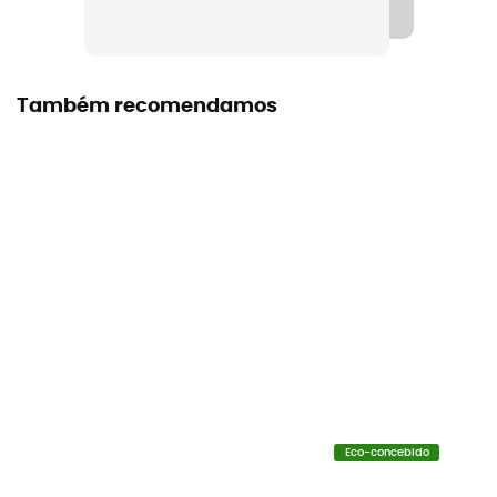
Cordas compatíveis
8,5 - 10,5 mm (Single)
Manual de instruções
Também recomendamos
Consultar o folheto informativo
Equipamento de proteção individual
PPE - Category 3
Travagem assistida
Não
Eco-concebido