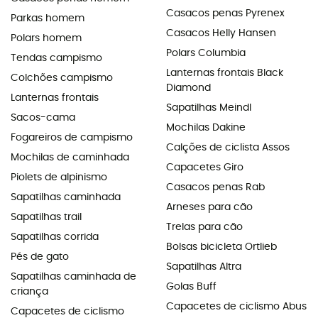
Casacos penas Pyrenex
Parkas homem
Casacos Helly Hansen
Polars homem
Polars Columbia
Tendas campismo
Lanternas frontais Black
Colchões campismo
Diamond
Lanternas frontais
Sapatilhas Meindl
Sacos-cama
Mochilas Dakine
Fogareiros de campismo
Calções de ciclista Assos
Mochilas de caminhada
Capacetes Giro
Piolets de alpinismo
Casacos penas Rab
Sapatilhas caminhada
Arneses para cão
Sapatilhas trail
Trelas para cão
Sapatilhas corrida
Bolsas bicicleta Ortlieb
Pés de gato
Sapatilhas Altra
Sapatilhas caminhada de
Golas Buff
criança
Capacetes de ciclismo Abus
Capacetes de ciclismo