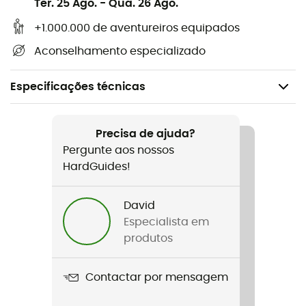
Ter. 25 Ago.
-
Qua. 26 Ago.
+1.000.000 de aventureiros equipados
Aconselhamento especializado
Especificações técnicas
Recomendado para
Escalada em bloco / Indoor climbing
Precisa de ajuda?
Pergunte aos nossos
Peso
HardGuides!
43 g
David
Nome do produto
Especialista em
Air Force One
produtos
Materiais
Contactar por mensagem
Aluminium