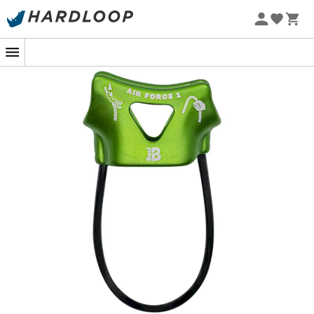
Promoções de verão 🔥 -5% EXTRA a partir de 2 produtos*
com o código Summer5