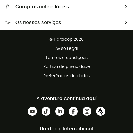
Compras online fáceis
Portes grátis a partir de 100 €
Os nossos serviços
Devoluções gratuitas em 100 dias
Vendas para grupos e clubes
Apoio ao cliente gratuito
© Hardloop 2026
Programa de afiliados
Aviso Legal
Termos e condições
Politica de privacidade
Preferências de dados
A aventura continua aqui
Hardloop International