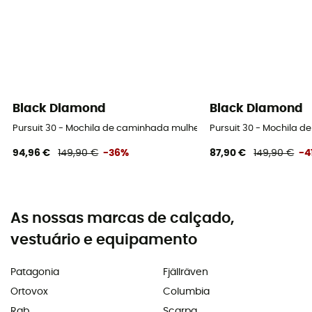
Black Diamond
Black Diamond
Pursuit 30 - Mochila de caminhada mulher
Pursuit 30 - Mochila 
94,96 €
149,90 €
-36%
87,90 €
149,90 €
-4
As nossas marcas de calçado,
vestuário e equipamento
Patagonia
Fjällräven
Ortovox
Columbia
Rab
Scarpa