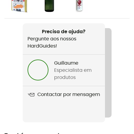
Género
Mulher
Peso
Precisa de ajuda?
990 g
Pergunte aos nossos
HardGuides!
Nome do produto
Guide Lite 28 SL
Guillaume
Suporte para bastões
Especialista em
Sim
produtos
Suporte para esquis
Contactar por mensagem
Sim
Etiqueta
Bluesign™ / PFC-Free