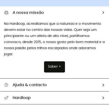
A nossa missão
Na Hardloop, acreditamos que a natureza e o movimento
devem estar no centro das nossas vidas. Quer seja um
principiante ou um atleta de alto nível, partilhamos
convosco, desde 2015, o nosso gosto pelo bom material e a
nossa paixão pelos trilhos escarpados onde adoramos
jogar.
Saber +
Ajuda & contacto
Seguir a minha encomenda
Hardloop
Devoluções e reembolsos
Sobre Hardloop
Guia de tamanhos