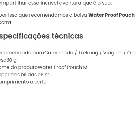
mpartilhar essa incrível aventura que é a sua.
 por isso que recomendamos a bolsa
Water Proof Pouch
corra!
specificações técnicas
ecomendado para
Caminhada / Trekking / Viagem / O d
eso
30 g
ome do produto
Water Proof Pouch M
mpermeabilidade
Sim
omprimento aberto