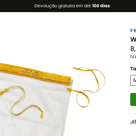
s de verão 🔥 -5% EXTRA a partir de 2 produtos* com o códig
Devolução gratuita em até
100 dias
F
W
8
IV
T