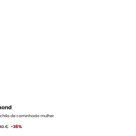
mond
Mochila de caminhada mulher
90 €
-36%