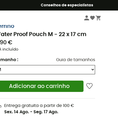
o Summer5
Conselhos de especialistas
Camping & Bivaque
Acessórios de campismo
Bolsas impermeáveis
errino
ater Proof Pouch M - 22 x 17 cm
,90 €
A incluído
amanho
:
Guia de tamanhos
Adicionar ao carrinho
Entrega gratuita a partir de 100 €
Sex. 14 Ago.
-
Seg. 17 Ago.