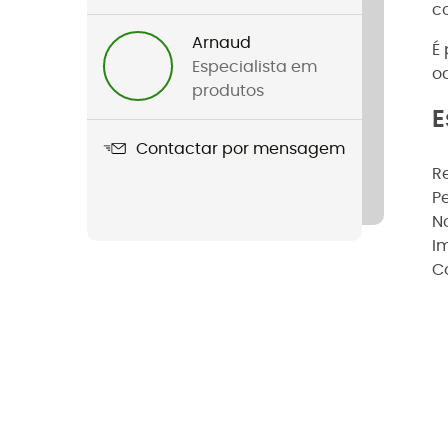
co
Arnaud
É
Especialista em
o
produtos
E
Contactar por mensagem
R
P
N
I
C